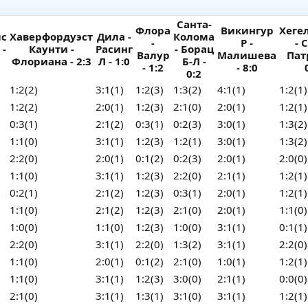
Санта-
Флора
Викингур
Хеге
лс
Хаверфордуэст
Дила -
Колома
-
Р -
- 
 -
Каунти -
Расинг
- Борац
Валур
Малишева
Пат
Флориана - 2:3
Л - 1:0
Б-Л -
- 1:2
- 8:0
0:2
1:2(2)
3:1(1)
1:2(3)
1:3(2)
4:1(1)
1:2(1)
1:2(2)
2:0(1)
1:2(3)
2:1(0)
2:0(1)
1:2(1)
0:3(1)
2:1(2)
0:3(1)
0:2(3)
3:0(1)
1:3(2)
1:1(0)
3:1(1)
1:2(3)
1:2(1)
3:0(1)
1:3(2)
2:2(0)
2:0(1)
0:1(2)
0:2(3)
2:0(1)
2:0(0)
1:1(0)
3:1(1)
1:2(3)
2:2(0)
2:1(1)
1:2(1)
0:2(1)
2:1(2)
1:2(3)
0:3(1)
2:0(1)
1:2(1)
1:1(0)
2:1(2)
1:2(3)
2:1(0)
2:0(1)
1:1(0)
1:0(0)
1:1(0)
1:2(3)
1:0(0)
3:1(1)
0:1(1)
2:2(0)
3:1(1)
2:2(0)
1:3(2)
3:1(1)
2:2(0)
1:1(0)
2:0(1)
0:1(2)
2:1(0)
1:0(1)
1:2(1)
1:1(0)
3:1(1)
1:2(3)
3:0(0)
2:1(1)
0:0(0)
2:1(0)
3:1(1)
1:3(1)
3:1(0)
3:1(1)
1:2(1)