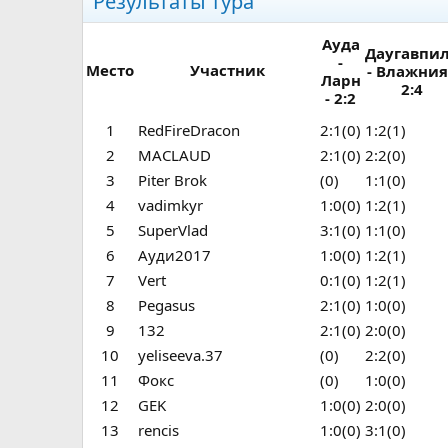
Результаты тура
Ауда
Даугавпи
-
Место
Участник
- Влажния
Ларн
2:4
- 2:2
1
RedFireDracon
2:1(0)
1:2(1)
2
MACLAUD
2:1(0)
2:2(0)
3
Piter Brok
(0)
1:1(0)
4
vadimkyr
1:0(0)
1:2(1)
5
SuperVlad
3:1(0)
1:1(0)
6
Ауди2017
1:0(0)
1:2(1)
7
Vert
0:1(0)
1:2(1)
8
Pegasus
2:1(0)
1:0(0)
9
132
2:1(0)
2:0(0)
10
yeliseeva.37
(0)
2:2(0)
11
Фокс
(0)
1:0(0)
12
GEK
1:0(0)
2:0(0)
13
rencis
1:0(0)
3:1(0)