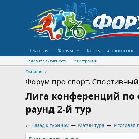
Главная
Форум
Конкурсы прогнозов
Недавняя активность
Регистрация
Главная
Форум про спорт. Спортивный 
Лига конференций по 
раунд 2-й тур
← Назад к турниру
—
Матчи тура
—
Итоговая 