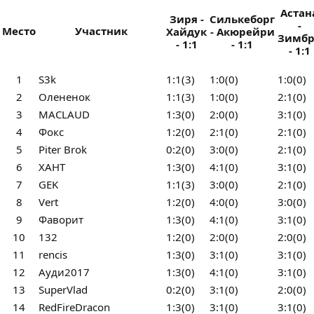
Астан
Зиря -
Силькеборг
-
Место
Участник
Хайдук
- Акюрейри
Зимбр
- 1:1
- 1:1
- 1:1
1
S3k
1:1(3)
1:0(0)
1:0(0)
2
Олененок
1:1(3)
1:0(0)
2:1(0)
3
MACLAUD
1:3(0)
2:0(0)
3:1(0)
4
Фокс
1:2(0)
2:1(0)
2:1(0)
5
Piter Brok
0:2(0)
3:0(0)
2:1(0)
6
ХАНТ
1:3(0)
4:1(0)
3:1(0)
7
GEK
1:1(3)
3:0(0)
2:1(0)
8
Vert
1:2(0)
4:0(0)
3:0(0)
9
Фаворит
1:3(0)
4:1(0)
3:1(0)
10
132
1:2(0)
2:0(0)
2:0(0)
11
rencis
1:3(0)
3:1(0)
3:1(0)
12
Ауди2017
1:3(0)
4:1(0)
3:1(0)
13
SuperVlad
0:2(0)
3:1(0)
2:0(0)
14
RedFireDracon
1:3(0)
3:1(0)
3:1(0)