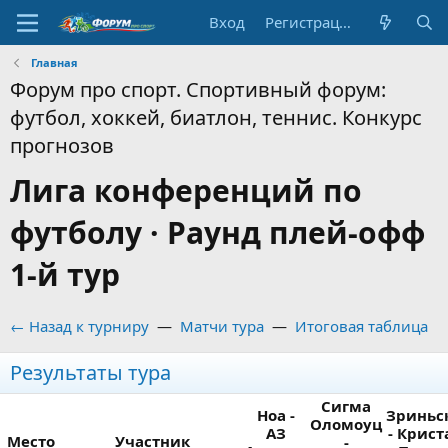
Вход
Регистрация
Главная
Форум про спорт. Спортивный форум:
футбол, хоккей, биатлон, теннис. Конкурс
прогнозов
Лига конференций по
футболу · Раунд плей-офф
1-й тур
← Назад к турниру
—
Матчи тура
—
Итоговая таблица
Результаты тура
Сигма
Ноа -
Зриньс
Оломоуц
АЗ
- Крист
Место
Участник
-