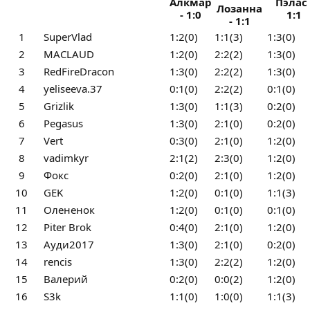
Алкмар
Пэлас 
Лозанна
- 1:0
1:1
- 1:1
1
SuperVlad
1:2(0)
1:1(3)
1:3(0)
2
MACLAUD
1:2(0)
2:2(2)
1:3(0)
3
RedFireDracon
1:3(0)
2:2(2)
1:3(0)
4
yeliseeva.37
0:1(0)
2:2(2)
0:1(0)
5
Grizlik
1:3(0)
1:1(3)
0:2(0)
6
Pegasus
1:3(0)
2:1(0)
0:2(0)
7
Vert
0:3(0)
2:1(0)
1:2(0)
8
vadimkyr
2:1(2)
2:3(0)
1:2(0)
9
Фокс
0:2(0)
2:1(0)
1:2(0)
10
GEK
1:2(0)
0:1(0)
1:1(3)
11
Олененок
1:2(0)
0:1(0)
0:1(0)
12
Piter Brok
0:4(0)
2:1(0)
1:2(0)
13
Ауди2017
1:3(0)
2:1(0)
0:2(0)
14
rencis
1:3(0)
2:2(2)
1:2(0)
15
Валерий
0:2(0)
0:0(2)
1:2(0)
16
S3k
1:1(0)
1:0(0)
1:1(3)