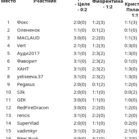
Место
Участник
Фиорентина
- Целе
Крис
- 1:2
- 0:2
Пэлас
1:1
1
Фокс
2:0(0)
1:2(3)
1:1(3)
2
Олененок
1:1(0)
0:1(2)
0:1(0)
3
MACLAUD
3:0(0)
2:2(0)
1:1(3)
4
Vert
2:1(0)
1:2(3)
0:3(0)
5
Ауди2017
3:1(0)
2:3(2)
1:3(0)
6
Фаворит
3:1(0)
2:3(2)
0:1(0)
7
ХАНТ
3:1(0)
2:3(2)
1:3(0)
8
yeliseeva.37
3:1(0)
2:3(2)
1:3(0)
9
Pegasus
2:0(0)
0:1(2)
1:2(0)
10
S3k
2:0(0)
1:1(0)
0:0(2)
11
GEK
3:0(0)
1:1(0)
1:0(0)
12
RedFireDracon
3:0(0)
2:2(0)
1:2(0)
13
rencis
3:1(0)
2:2(0)
1:2(0)
14
SuperVlad
2:0(0)
1:1(0)
0:2(0)
15
vadimkyr
3:1(0)
3:2(0)
2:1(0)
16
Piter Brok
3:0(0)
3:1(0)
1:2(0)