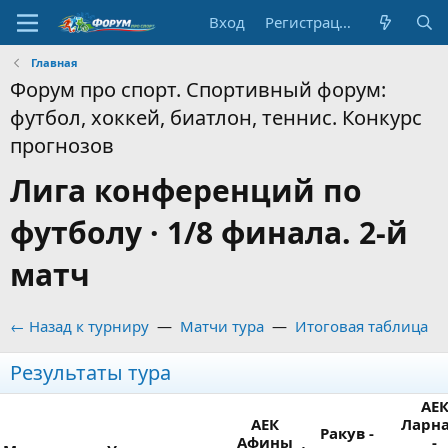
Вход
Регистрация
Главная
Форум про спорт. Спортивный форум:
футбол, хоккей, биатлон, теннис. Конкурс
прогнозов
Лига конференций по
футболу · 1/8 финала. 2-й
матч
← Назад к турниру
—
Матчи тура
—
Итоговая таблица
Результаты тура
АЕ
АЕК
Ларн
Ракув -
Афины
-