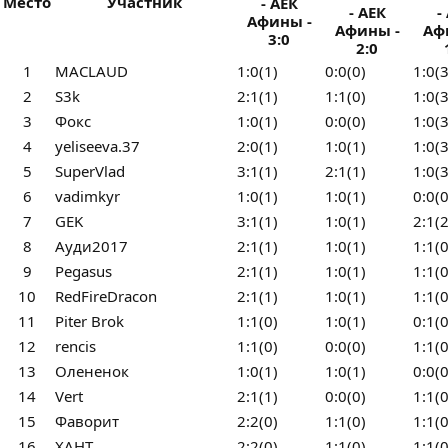
Место
Участник
- АЕК
- АЕК
-
Афины -
Афины -
Аф
3:0
2:0
1
MACLAUD
1:0(1)
0:0(0)
1:0(3
2
S3k
2:1(1)
1:1(0)
1:0(3
3
Фокс
1:0(1)
0:0(0)
1:0(3
4
yeliseeva.37
2:0(1)
1:0(1)
1:0(3
5
SuperVlad
3:1(1)
2:1(1)
1:0(3
6
vadimkyr
1:0(1)
1:0(1)
0:0(0
7
GEK
3:1(1)
1:0(1)
2:1(2
8
Ауди2017
2:1(1)
1:0(1)
1:1(0
9
Pegasus
2:1(1)
1:0(1)
1:1(0
10
RedFireDracon
2:1(1)
1:0(1)
1:1(0
11
Piter Brok
1:1(0)
1:0(1)
0:1(0
12
rencis
1:1(0)
0:0(0)
1:1(0
13
Олененок
1:0(1)
1:0(1)
0:0(0
14
Vert
2:1(1)
0:0(0)
1:1(0
15
Фаворит
2:2(0)
1:1(0)
1:1(0
16
ХАНТ
2:2(0)
1:1(0)
1:1(0