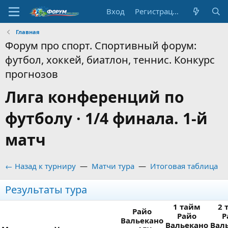
Вход
Регистрация
Главная
Форум про спорт. Спортивный форум:
футбол, хоккей, биатлон, теннис. Конкурс
прогнозов
Лига конференций по
футболу · 1/4 финала. 1-й
матч
← Назад к турниру
—
Матчи тура
—
Итоговая таблица
Результаты тура
1 тайм
2 
Райо
Райо
Р
Вальекано
Вальекано
Вал