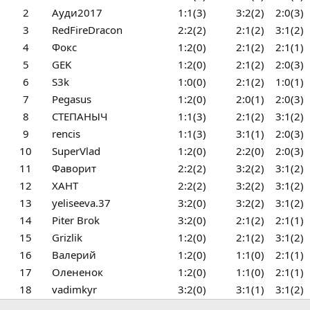
2
Ауди2017
1:1(3)
3:2(2)
2:0(3)
3
RedFireDracon
2:2(2)
2:1(2)
3:1(2)
4
Фокс
1:2(0)
2:1(2)
2:1(1)
5
GEK
1:2(0)
2:1(2)
2:0(3)
6
S3k
1:0(0)
2:1(2)
1:0(1)
7
Pegasus
1:2(0)
2:0(1)
2:0(3)
8
СТЕПАНЫЧ
1:1(3)
2:1(2)
3:1(2)
9
rencis
1:1(3)
3:1(1)
2:0(3)
10
SuperVlad
1:2(0)
2:2(0)
2:0(3)
11
Фаворит
2:2(2)
3:2(2)
3:1(2)
12
ХАНТ
2:2(2)
3:2(2)
3:1(2)
13
yeliseeva.37
3:2(0)
3:2(2)
3:1(2)
14
Piter Brok
3:2(0)
2:1(2)
2:1(1)
15
Grizlik
1:2(0)
2:1(2)
3:1(2)
16
Валерий
1:2(0)
1:1(0)
2:1(1)
17
Олененок
1:2(0)
1:1(0)
2:1(1)
18
vadimkyr
3:2(0)
3:1(1)
3:1(2)