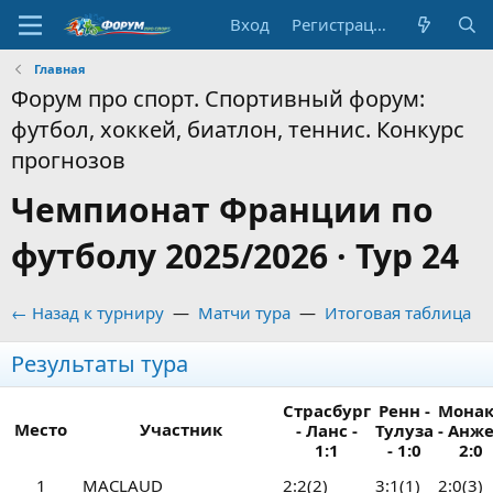
Вход
Регистрация
Главная
Форум про спорт. Спортивный форум:
футбол, хоккей, биатлон, теннис. Конкурс
прогнозов
Чемпионат Франции по
футболу 2025/2026 · Тур 24
← Назад к турниру
—
Матчи тура
—
Итоговая таблица
Результаты тура
Страсбург
Ренн -
Монак
Место
Участник
- Ланс -
Тулуза
- Анже
1:1
- 1:0
2:0
1
MACLAUD
2:2(2)
3:1(1)
2:0(3)