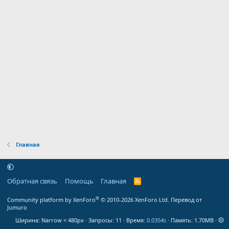
Главная
Обратная связь
Помощь
Главная
R
S
S
®
Community platform by XenForo
© 2010-2026 XenForo Ltd.
Перевод от
Jumuro
Ширина
Запросы
11
Время
0.0354s
Память
1.70MB