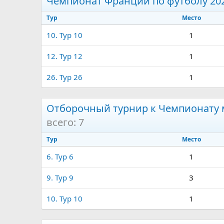
Чемпионат Франции по футболу 20
Тур
Место
10. Тур 10
1
12. Тур 12
1
26. Тур 26
1
Отборочный турнир к Чемпионату м
всего: 7
Тур
Место
6. Тур 6
1
9. Тур 9
3
10. Тур 10
1