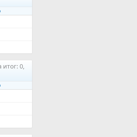
а
 итог: 0,
а