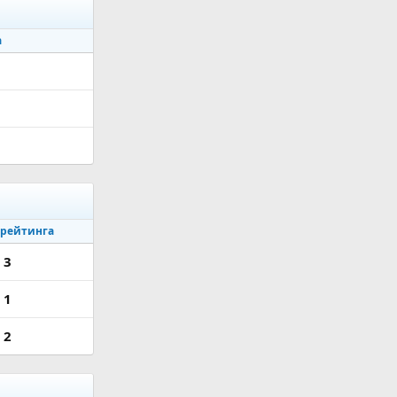
а
 рейтинга
3
1
2