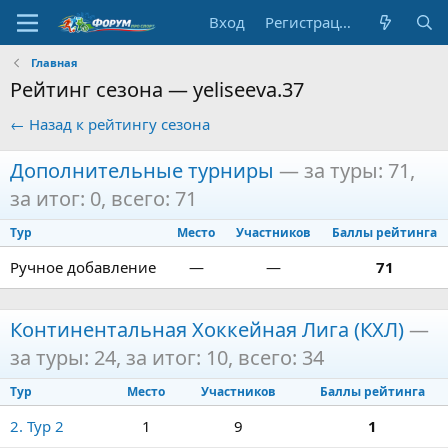
Вход
Регистрация
Главная
Рейтинг сезона — yeliseeva.37
← Назад к рейтингу сезона
Дополнительные турниры
— за туры: 71,
за итог: 0, всего: 71
Тур
Место
Участников
Баллы рейтинга
Ручное добавление
—
—
71
Континентальная Хоккейная Лига (КХЛ)
—
за туры: 24, за итог: 10, всего: 34
Тур
Место
Участников
Баллы рейтинга
2. Тур 2
1
9
1