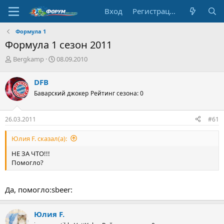
Вход
Регистрация
Формула 1
Формула 1 сезон 2011
А
Д
Bergkamp
08.09.2010
в
а
т
т
DFB
о
а
Баварский джокер
Рейтинг сезона: 0
р
н
т
а
е
ч
26.03.2011
#61
м
а
ы
л
Юлия F. сказал(а):
а
НЕ ЗА ЧТО!!!
Помогло?
Да, помогло:sbeer:
Юлия F.