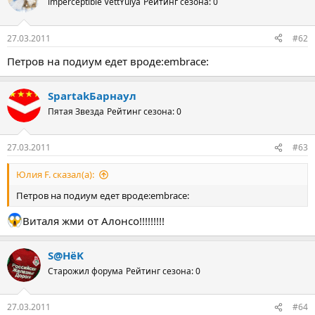
imperceptible VettYulya
Рейтинг сезона: 0
27.03.2011
#62
Петров на подиум едет вроде:embrace:
SpartakБарнаул
Пятая Звезда
Рейтинг сезона: 0
27.03.2011
#63
Юлия F. сказал(а):
Петров на подиум едет вроде:embrace:
Виталя жми от Алонсо!!!!!!!!!
S@HёK
Старожил форума
Рейтинг сезона: 0
27.03.2011
#64