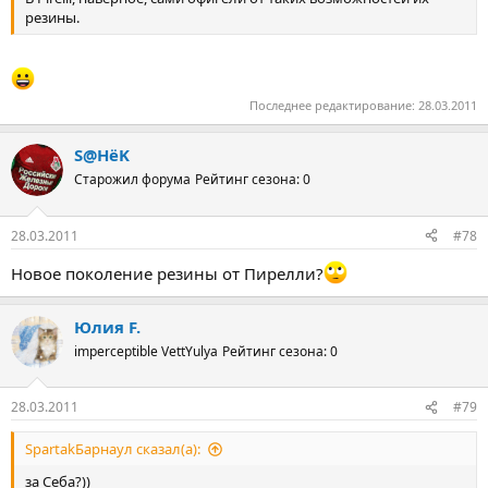
только один пит-стоп. Мы были удивлены. Его стиль
резины.
пилотирования уже привлек внимание многих команд. Он
очень талантлив. Но я буду удивлен, если он сможет повторить
свой подвиг".
Последнее редактирование:
28.03.2011
S@HёK
Старожил форума
Рейтинг сезона: 0
28.03.2011
#78
Новое поколение резины от Пирелли?
Юлия F.
imperceptible VettYulya
Рейтинг сезона: 0
28.03.2011
#79
SpartakБарнаул сказал(а):
за Себа?))