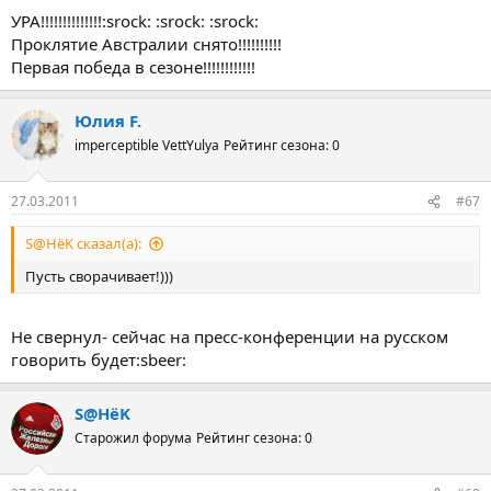
УРА!!!!!!!!!!!!!!:srock: :srock: :srock:
Проклятие Австралии снято!!!!!!!!!!
Первая победа в сезоне!!!!!!!!!!!!
Юлия F.
imperceptible VettYulya
Рейтинг сезона: 0
27.03.2011
#67
S@HёK сказал(а):
Пусть сворачивает!)))
Не свернул- сейчас на пресс-конференции на русском
говорить будет:sbeer:
S@HёK
Старожил форума
Рейтинг сезона: 0