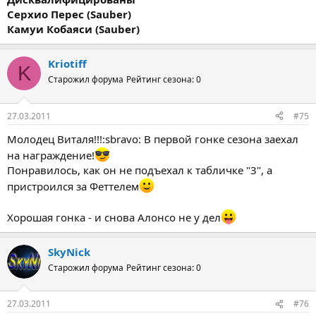
Серхио Перес (Sauber)
Камуи Кобаяси (Sauber)
Kriotiff
K
Старожил форума
Рейтинг сезона: 0
27.03.2011
#75
Молодец Виталя!!!:sbravo: В первой гонке сезона заехал
на награждение!
Понравилось, как он не подъехал к табличке "3", а
пристроился за Феттелем
Хорошая гонка - и снова Алонсо не у дел
SkyNick
Старожил форума
Рейтинг сезона: 0
27.03.2011
#76