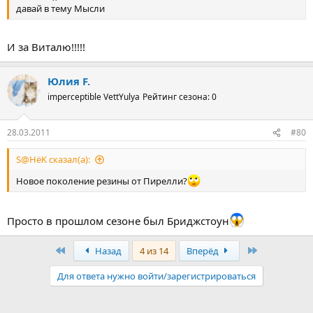
давай в тему Мысли
И за Виталю!!!!!
Юлия F.
imperceptible VettYulya
Рейтинг сезона: 0
28.03.2011
#80
S@HёK сказал(а):
Новое поколение резины от Пирелли?
Просто в прошлом сезоне был Бриджстоун
Первый
Последняя
Назад
4 из 14
Вперёд
Для ответа нужно войти/зарегистрироваться