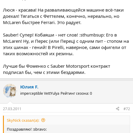
Люся - красава! На разваливающейся машине всё-таки
доехал! Тягаться с Феттелем, конечно, нереально, но
МcLaren быстрее Ferrari. Это радует.
Sauber! Супер! Кобаяши - нет слов! :sthumbsup: Его в
McLaren! Ну, и Перес (или Перец) с одним пит - стопом на
этих шинах - гений! В Pirelli, наверное, сами офигели от
таких возможностей их резины.
Лучше бы Фоменко с Sauber Motorsport контракт
подписал бы, чем с этими бездарями.
Юлия F.
imperceptible VettYulya
Рейтинг сезона: 0
27.03.2011
#72
SkyNick сказал(а):
Поздравляю! :sbravo: