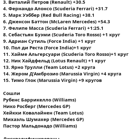
3. Виталий Петров (Renault) +30.5
4. Фернандо Алонсо (Scuderia Ferrari) +31.7
5. Марк Уэббер (Red Bull Racing) +38.1
6. Дженсон Баттон (McLaren Mercedes) +54.3
7. Фелипе Масса (Scuderia Ferrari) +1:25.1
8. Себастьян Буэми (Scuderia Toro Rosso) +1 круг
9. Адриан Сутиль (Force India) +1 круг
10. Пол ди Реста (Force India)+1 круг
11. Хайме Альгерсуари (Scuderia Toro Rosso)+1 круг
12. Ник Хайдфельд (Lotus Renault) +1 круг
13. Ярно Трулли (Team Lotus) +2 круга
14. Жером Д'Амброзио (Marussia Virgin) +4 круга
15. Тимо Глок (Marussia Virgin) +9 кругов
Сошли
Рубенс Баррикелло (Williams)
Нико Росберг (Mercedes GP)
Хейкки Ковалайнен (Team Lotus)
Михаэль Шумахер (Mercedes GP)
Пастор Мальдонадо (Williams)
Дисквалифицированы