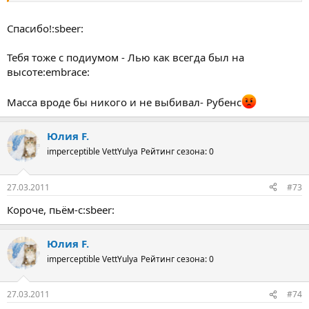
Спасибо!:sbeer:
Тебя тоже с подиумом - Лью как всегда был на
высоте:embrace:
Масса вроде бы никого и не выбивал- Рубенс
Юлия F.
imperceptible VettYulya
Рейтинг сезона: 0
27.03.2011
#73
Короче, пьём-с:sbeer:
Юлия F.
imperceptible VettYulya
Рейтинг сезона: 0
27.03.2011
#74