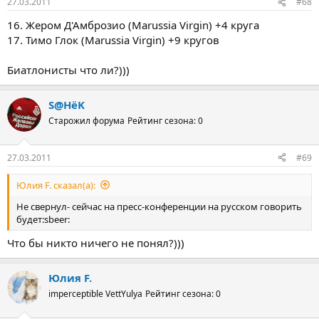
27.03.2011
#68
16. Жером Д'Амброзио (Marussia Virgin) +4 круга
17. Тимо Глок (Marussia Virgin) +9 кругов
Биатлонисты что ли?)))
S@HёK
Старожил форума
Рейтинг сезона: 0
27.03.2011
#69
Юлия F. сказал(а):
Не свернул- сейчас на пресс-конференции на русском говорить
будет:sbeer:
Что бы никто ничего не понял?)))
Юлия F.
imperceptible VettYulya
Рейтинг сезона: 0