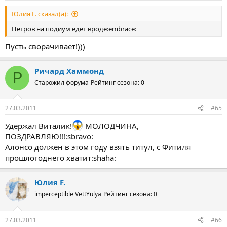
Юлия F. сказал(а):
Петров на подиум едет вроде:embrace:
Пусть сворачивает!)))
Ричард Хаммонд
Р
Старожил форума
Рейтинг сезона: 0
27.03.2011
#65
Удержал Виталик!
МОЛОДЧИНА,
ПОЗДРАВЛЯЮ!!!:sbravo:
Алонсо должен в этом году взять титул, с Фитиля
прошлогоднего хватит:shaha:
Юлия F.
imperceptible VettYulya
Рейтинг сезона: 0
27.03.2011
#66