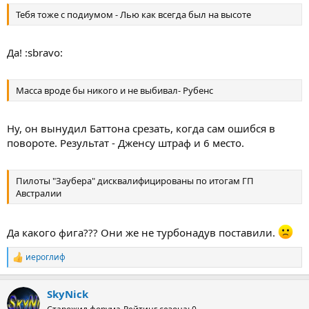
Тебя тоже с подиумом - Лью как всегда был на высоте
Да! :sbravo:
Масса вроде бы никого и не выбивал- Рубенс
Ну, он вынудил Баттона срезать, когда сам ошибся в
повороте. Результат - Дженсу штраф и 6 место.
Пилоты "Заубера" дисквалифицированы по итогам ГП
Австралии
Да какого фига??? Они же не турбонадув поставили.
иероглиф
Р
е
а
SkyNick
к
ц