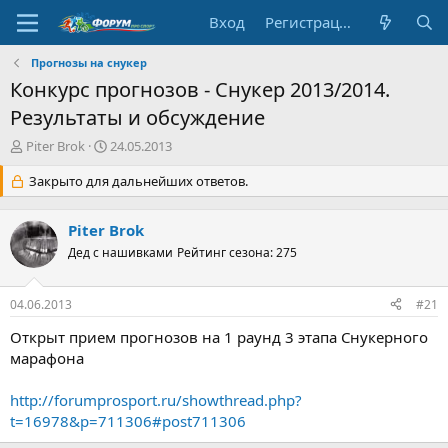
Вход
Регистрация
Прогнозы на снукер
Конкурс прогнозов - Cнукер 2013/2014.
Результаты и обсуждение
А
Д
Piter Brok
24.05.2013
в
а
т
Закрыто для дальнейших ответов.
т
о
а
р
н
Piter Brok
т
а
е
Дед с нашивками
ч
Рейтинг сезона: 275
м
а
ы
л
04.06.2013
#21
а
Открыт прием прогнозов на 1 раунд 3 этапа Снукерного
марафона
http://forumprosport.ru/showthread.php?
t=16978&p=711306#post711306