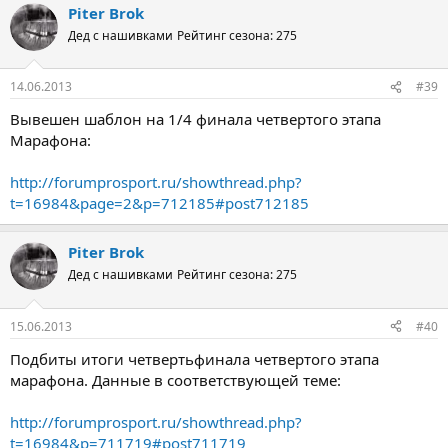
Piter Brok
Дед с нашивками
Рейтинг сезона: 275
14.06.2013
#39
Вывешен шаблон на 1/4 финала четвертого этапа
Марафона:
http://forumprosport.ru/showthread.php?
t=16984&page=2&p=712185#post712185
Piter Brok
Дед с нашивками
Рейтинг сезона: 275
15.06.2013
#40
Подбиты итоги четвертьфинала четвертого этапа
марафона. Данные в соответствующей теме:
http://forumprosport.ru/showthread.php?
t=16984&p=711719#post711719