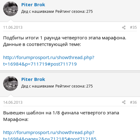
Piter Brok
Дед с нашивками
Рейтинг сезона: 275
11.06.2013
#35
Подбиты итоги 1 раунда четвертого этапа марафона.
Данные в соответствующей теме:
http://forumprosport.ru/showthread.php?
t=16984&p=711719#post711719
Piter Brok
Дед с нашивками
Рейтинг сезона: 275
14.06.2013
#36
Вывешен шаблон на 1/8 финала четвертого этапа
Марафона:
http://forumprosport.ru/showthread.php?
t=16984&page=2&p=712185#post712185