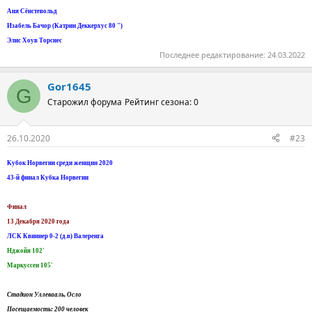
Аня Сёнстевольд
Изабель Бачор (Катрин Деккерхус 80 ")
Элис Хоув Торснес
Последнее редактирование:
24.03.2022
Gor1645
G
Старожил форума
Рейтинг сезона: 0
26.10.2020
#23
Кубок Норвегии среди женщин 2020
43-й финал Кубка Норвегии
Финал
13 Декабря 2020 года
ЛСК Квиннер 0-2 (д.в) Валеренга
Нджойя 102'
Маркуссен 105'
Стадион Уллевааль, Осло
Посещаемость: 200 человек