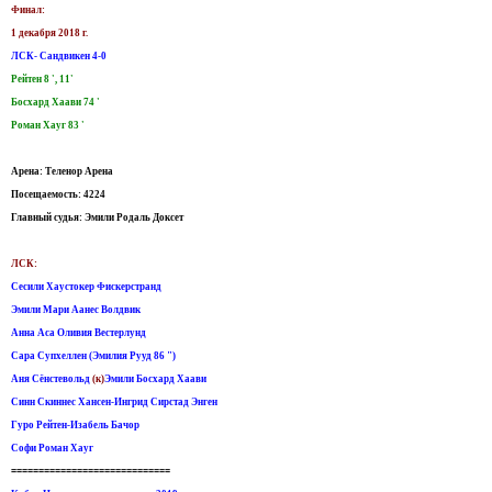
Финал:
1 декабря 2018 г.
ЛСК- Сандвикен 4-0
Рейтен 8 ', 11'
Босхард Хаави 74 '
Роман Хауг 83 '
Арена: Теленор Арена
Посещаемость: 4224
Главный судья: Эмили Родаль Доксет
ЛСК:
Сесили Хаустокер Фискерстранд
Эмили Мари Аанес Волдвик
Анна Аса Оливия Вестерлунд
Сара Супхеллен (Эмилия Рууд 86 ")
Аня Сёнстевольд
(к)
Эмили Босхард Хаави
Синн Скиннес Хансен-Ингрид Сирстад Энген
Гуро Рейтен-Изабель Бачор
Софи Роман Хауг
=============================