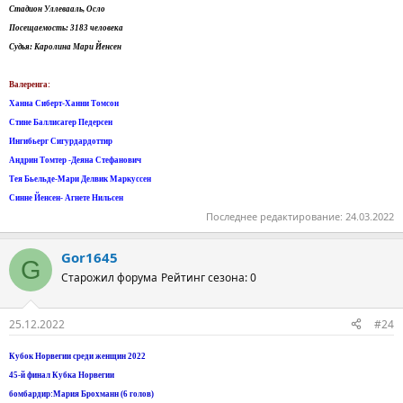
Стадион Уллевааль, Осло
Посещаемость: 3183 человека
Судья: Каролина Мари Йенсен
Валеренга:
Ханна Сиберт-Ханни Томсон
Стине Баллисагер Педерсен
Ингибьерг Сигурдардоттир
Андрин Томтер -Деяна Стефанович
Тея Бьельде-Мари Делвик Маркуссен
Синне Йенсен- Агнете Нильсен
Последнее редактирование:
24.03.2022
Gor1645
G
Старожил форума
Рейтинг сезона: 0
25.12.2022
#24
Кубок Норвегии среди женщин 2022
45-й финал Кубка Норвегии
бомбардир:Мария Брохманн (6 голов)