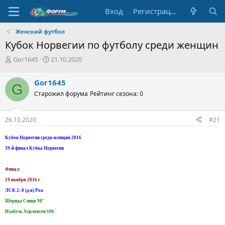
Вход
Регистрация
Женский футбол
Кубок Норвегии по футболу среди женщин
А
Д
Gor1645
21.10.2020
в
а
т
т
Gor1645
G
о
а
Старожил форума
Рейтинг сезона: 0
р
н
т
а
е
ч
26.10.2020
#21
м
а
ы
л
Кубок Норвегии среди женщин 2016
а
39-й финал Кубка Норвегии
Финал:
19 ноября 2016 г .
ЛСК 2–0 (д.в) Роа
Шерида Спице 98"
Изабель Херловсен 106 '