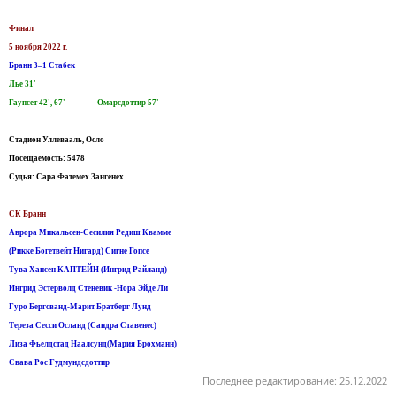
Финал
5 ноября 2022 г.
Бранн 3–1 Стабек
Лье 31'
Гаупсет 42', 67'------------Омарсдоттир 57'
Стадион Уллевааль, Осло
Посещаемость: 5478
Судья: Сара Фатемех Зангенех
СК Бранн
Аврора Микальсен-Сесилия Редиш Квамме
(Рикке Богетвейт Нигард) Сигне Гопсе
Тува Хансен КАПТЕЙН (Ингрид Райланд)
Ингрид Эстерволд Стеневик -Нора Эйде Ли
Гуро Бергсванд-Марит Братберг Лунд
Тереза Сесси Осланд (Сандра Ставенес)
Лиза Фьелдстад Наалсунд(Мария Брохманн)
Свава Рос Гудмундсдоттир
Последнее редактирование:
25.12.2022