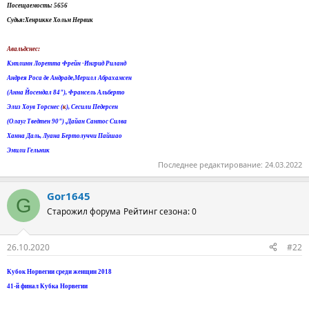
Посещаемость: 5656
Судья:Хенрикке Хольм Нервик
Авальдснес:
Кэтлинн Лоретта Фрейн -Ингрид Риланд
Андрея Роса де Андраде,Мерилл Абрахамсен
(Анна Йосендал 84"), Франсель Альберто
Элиз Хоув Торснес (
к
), Сесили Педерсен
(Олауг Тведтен 90") ,Дайан Сантос Силва
Ханна Даль, Луана Бертолуччи Пайшао
Эмили Гельник
Последнее редактирование:
24.03.2022
Gor1645
G
Старожил форума
Рейтинг сезона: 0
26.10.2020
#22
Кубок Норвегии среди женщин 2018
41-й финал Кубка Норвегии