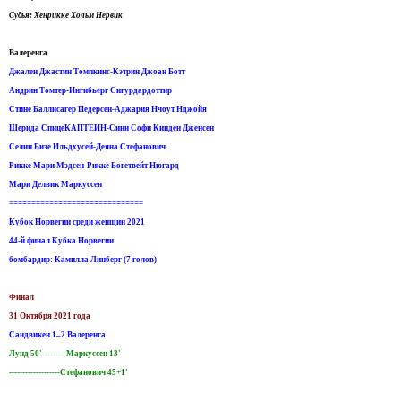
Судья: Хенрикке Хольм Нервик
Валеренга
Джален Джастин Томпкинс-Кэтрин Джоан Ботт
Андрин Томтер-Ингибьерг Сигурдардоттир
Стине Баллисагер Педерсен-Аджария Нчоут Нджойя
Шерида СпицеКАПТЕИН-Синн Софи Кинден Дженсен
Селин Бизе Ильдхусей-Деяна Стефанович
Рикке Мари Мэдсен-Рикке Богетвейт Нюгард
Мари Делвик Маркуссен
==============================
Кубок Норвегии среди женщин 2021
44-й финал Кубка Норвегии
бомбардир: Камилла Линберг (7 голов)
Финал
31 Октября 2021 года
Сандвикен 1–2 Валеренга
Лунд 50'---------Маркуссен 13'
-------------------Стефанович 45+1'