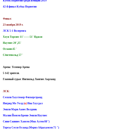
Кубок Норвегии среди женщин 2019
42-й финал Кубка Норвегии
Финал:
23 ноября 2019 г.
ЛСК 5-1 Волеренга
Хоув Торснес 11'-------51' Нджоя
Наутнес 20',25'
Осланн 45 '
Сёнстевольд 57 '
Арена: Теленор Арена
5 142 зрителя.
Главный судья: Ингвильд Лангнес Аарланд
ЛСК:
Сесили Хаустокер Фискерстранд
Ингрид Мо Уолд (
к)
Ина Гаусдал
Эмили Мари Аанес Волдвик
Малин Йонсен Бренн-Эмили Наутнес
Синн Скиннес Хансен (Миа Аутен 88")
Тереза ​​Сесси Осланд (Мерил Абрахамсен 75 ")