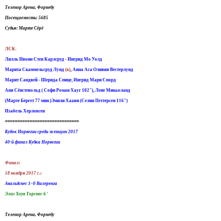
Теленор Арена, Форнебу
Посещаемость: 5685
Судья: Марте Сёрё
ЛСК:
Лилль Ивонн Стен Карлсруд - Ингрид Мо Уолд
Марита Скаммельсруд Лунд
(к)
, Анна Аса Оливия Вестерлунд
Марит Сандвей - Шерида Спице, Ингрид Мари Спорд
Аня Сёнстевольд ( Софи Роман Хауг 102"), Лене Микьоланд
(Марте Бергет 77 мин.)Эмили Хаави (Селин Петтерсен 116")
Изабель Херловсен
==============================
Кубок Норвегии среди женщин 2017
40-й финал Кубка Норвегии
Финал:
18 ноября 2017 г .:
Авальдснес 1–0 Валеренга
Элиз Хоув Торснес 6 '
Теленор Арена, Форнебу