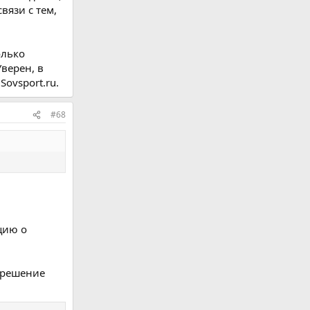
вязи с тем,
олько
верен, в
ovsport.ru.
#68
цию о
азрешение