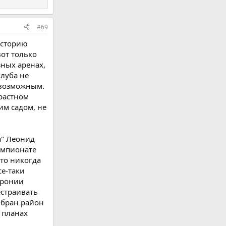
#69
историю
вот только
зных аренах,
клуба не
 возможным.
растном
им садом, не
а" Леонид
емпионате
что никогда
се-таки
иронии
естраивать
ыбран район
 планах