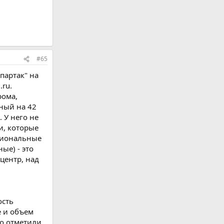
#65
партак" на
.ru.
рома,
ный на 42
 У него не
и, которые
циональные
ые) - это
центр, над
ость
е и объем
о отметили,