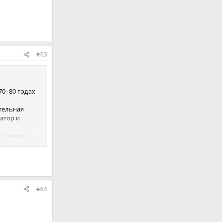
#63
70–80 годах
тельная
атор и
а. Однако
ой площадки и
вторая –
ы поля –
#64