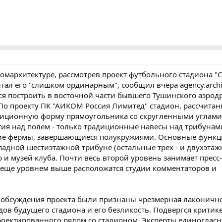
омархитектуре, рассмотрев проект футбольного стадиона "С
тал его "слишком ординарным", сообщил вчера agency.archi
я построить в восточной части бывшего Тушинского аэрод
По проекту ПК "АИКОМ Россия Лимитед" стадион, рассчитан
диционную форму прямоугольника со скругленными углами.
ия над полем - только традиционные навесы над трибунам
ие фермы, завершающиеся полукружиями. Основные функ
дной шестиэтажной трибуне (остальные трех - и двухэтажн
 и музей клуба. Почти весь второй уровень занимает пресс-
 еще уровнем выше расположатся студии комментаторов и
 обсуждения проекта были признаны чрезмерная лаконичн
дов будущего стадиона и его безликость. Подвергся критик
оектированного рядом со стадионом. Эксперты единогласн