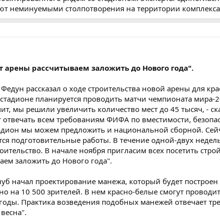
ают неминуемыми столпотворения на территории комплекса
 арены рассчитываем заложить до Нового года".
 Федун рассказал о ходе строительства новой арены для кра
м стадионе планируется проводить матчи чемпионата мира-2
чит, мы решили увеличить количество мест до 45 тысяч, - ск
ет отвечать всем требованиям ФИФА по вместимости, безопа
адион мы можем предложить и национальной сборной. Сейч
ятся подготовительные работы. В течение одной-двух недел
оительство. В начале ноября пригласим всех посетить стро
ем заложить до Нового года".
луб начал проектирование манежа, который будет построен 
но на 10 500 зрителей. В нем красно-белые смогут проводи
погоды. Практика возведения подобных манежей отвечает т
 весна".