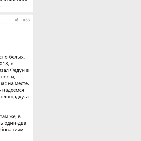
.
#66
сно-белых.
018, в
азал Федун в
сности,
ас на месте,
ь надеемся
йплощадку, а
там же, в
ть один-два
ребованиям