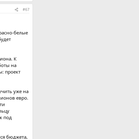
#67
красно-белые
будет
иона. К
боты на
ы: проект
учить уже на
лионов евро.
сти
льцу
к под
тся бюджета,