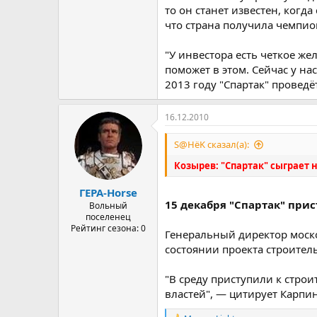
то он станет известен, когд
что страна получила чемпио
"У инвестора есть четкое же
поможет в этом. Сейчас у на
2013 году "Спартак" проведё
16.12.2010
S@HёK сказал(а):
Козырев: "Спартак" сыграет н
ГЕРА-Horse
15 декабря "Спартак" прис
Вольный
поселенец
Рейтинг сезона: 0
Генеральный директор моск
состоянии проекта строител
"В среду приступили к стро
властей", — цитирует Карпин