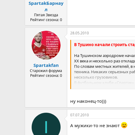
SpartakБарнау
л
Пятая Звезда
Рейтинг сезона: 0
28.05.2010
В Тушино начали строить ст
На Тушинском аэродроме начало
XX века и несколько раз откла
Spartakfan
По словам местных жителей, в 
Старожил форума
техника. Никаких серьезных ра
Рейтинг сезона: 0
несколько грузовиков.
В футбольном клубе «Спартак»
подтвердили, что он будет «в Т
На схеме, представленной на са
закрытой. Первая площадка – ос
ну наконец-то)))
спортивный зал на 12 тыс. мес
110Ч72 м. Вместе со стадионом
07.07.2010
Источник:
http://www.severinfo.
I
А мужики-то не знают