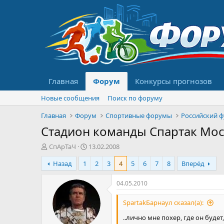
Главная
Форум
Конкурсы прогнозов
Новые сообщения
Поиск по форуму
Главная
Форум
Спортивные форумы
Российский 
Стадион команды Спартак Мо
А
Д
СпАрТаЧ
13.02.2008
в
а
Назад
1
2
3
4
5
6
7
8
Вперёд
т
т
о
а
р
н
04.05.2010
т
а
е
ч
SpartakБарнаул сказал(а):
м
а
..лично мне похер, где он будет,
ы
л