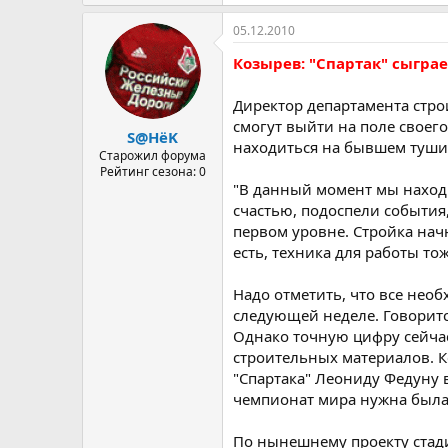
05.12.2010
Козырев: "Спартак" сыграе
Директор департамента стро
смогут выйти на поле своего
S@HёK
находиться на бывшем туши
Старожил форума
Рейтинг сезона: 0
"В данный момент мы находи
счастью, подоспели события
первом уровне. Стройка нач
есть, техника для работы то
Надо отметить, что все нео
следующей неделе. Говорится
Однако точную цифру сейчас 
строительных материалов. К
"Спартака" Леониду Федуну в
чемпионат мира нужна была 
По нынешнему проекту стади