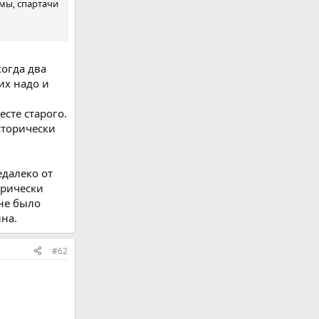
.мы, спартачи
когда два
их надо и
есте старого.
сторически
едалеко от
орически
 не было
на.
#62