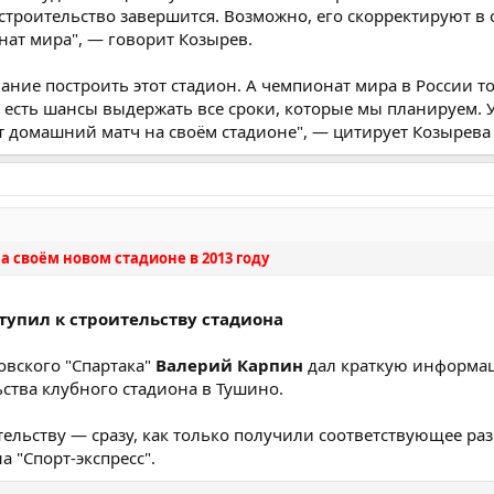
а строительство завершится. Возможно, его скорректируют в с
нат мира", — говорит Козырев.
лание построить этот стадион. А чемпионат мира в России т
с есть шансы выдержать все сроки, которые мы планируем. У
т домашний матч на своём стадионе", — цитирует Козырева S
а своём новом стадионе в 2013 году
тупил к строительству стадиона
овского "Спартака"
Валерий Карпин
дал краткую информа
ьства клубного стадиона в Тушино.
ительству — сразу, как только получили соответствующее р
а "Спорт-экспресс".