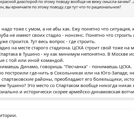
е-красной диаспорой по этому поводу вообще не вижу смысла-зачем? .
н, вы ерничаете по этому поводу..где тут что-то рациональное?
надо тоже с умом, а не абы как. Ежу понятно что ситуация, 
уба не имеют своих стадио - нонсенс. Понятно что строить 
уже строится. Тут весь вопрос - где строить.
дио на месте старого стадиона. ЦСКА строит свой тоже на м
 Спартака в Тушино - ну как минимум непонятно. В Москве и
е с той или иной командой.
онимаешь Динамо, говоришь "Песчанка" - понимаешь ЦСКА.
ио построили где-нить в Сокольниках или на Юго-Западе, н
, спартаковские районы, преобладают его болельщики, ист
 чем Тушино? Это место со Спартаком вообще никогда никак
ориально и исторически скорее армейско-динамовская вотчи
итории.