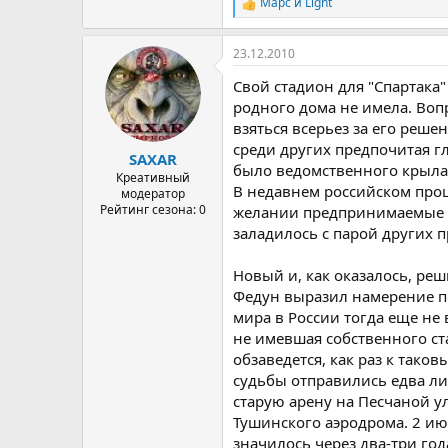
Марс
и
Light
Р
е
а
23.12.2010
к
ц
Свой стадион для "Спартака
и
и
родного дома не имела. Воп
:
взяться всерьез за его реш
среди других предпочитая г
SAXAR
было ведомственного крыла,
Креативный
В недавнем российском прош
модератор
Рейтинг сезона: 0
желании предпринимаемые по
заладилось с парой других п
Новый и, как оказалось, реш
Федун выразил намерение п
мира в России тогда еще не 
не имевшая собственного ст
обзаведется, как раз к так
судьбы отправились едва л
старую арену на Песчаной у
Тушинского аэродрома. 2 ию
значилось через два-три го