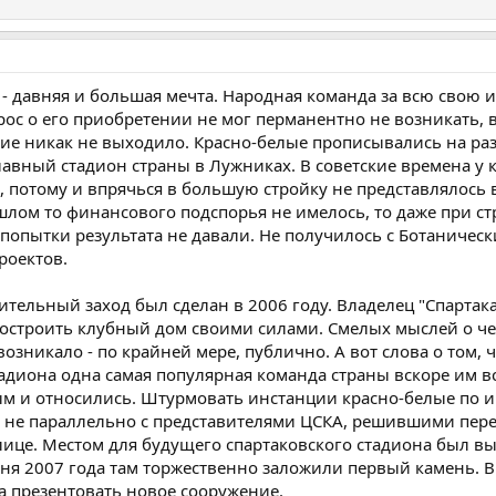
" - давняя и большая мечта. Народная команда за всю свою 
рос о его приобретении не мог перманентно не возникать, 
ение никак не выходило. Красно-белые прописывались на ра
лавный стадион страны в Лужниках. В советские времена у 
 потому и впрячься в большую стройку не представлялось
лом то финансового подспорья не имелось, то даже при ст
пытки результата не давали. Не получилось с Ботаническ
роектов.
ительный заход был сделан в 2006 году. Владелец "Спартак
остроить клубный дом своими силами. Смелых мыслей о ч
возникало - по крайней мере, публично. А вот слова о том, 
адиона одна самая популярная команда страны вскоре им в
овым и относились. Штурмовать инстанции красно-белые по 
и не параллельно с представителями ЦСКА, решившими пер
лице. Местом для будущего спартаковского стадиона был в
ня 2007 года там торжественно заложили первый камень. В
да презентовать новое сооружение.