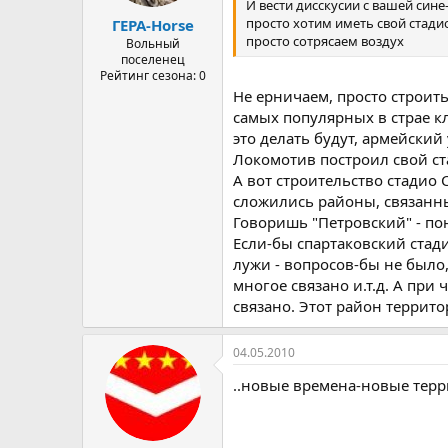
И вести дисскусии с вашей син
а
просто хотим иметь свой стадио
ГЕРА-Horse
просто сотрясаем воздух
Вольный
поселенец
Рейтинг сезона: 0
Не ерничаем, просто строить 
самых популярных в страе кл
это делать будут, армейский 
Локомотив построил свой ста
А вот строительство стадио
сложились районы, связанны
Говоришь "Петровский" - п
Если-бы спартаковский стад
лужи - вопросов-бы не было
многое связано и.т.д. А при
связано. Этот район террит
04.05.2010
..новые времена-новые терр