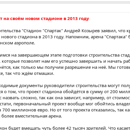
т на своём новом стадионе в 2013 году
ительства "Стадион "Спартак" Андрей Козырев заявил, что 
 нового стадиона в 2013 году. Напомним, арена "Спартака" 
нском аэрополе.
мся на завершающем этапе подготовки строительства стад
, которые позволят нам его успешно завершить и начать ра
нётся, как только мы получим разрешение на неё. Мы готов
же, так что ждём отмашки.
бходимые документы руководители строительства могут пол
 о том, что проект стадиона обойдётся в сумму от 200 мил
назвать сложно, так как она зависит, например, от стоимо
стати, первоначальный проект вообще мог обойтись владе
 700 миллионов евро. Но от того проекта отказались, так ка
более вместительная арена.
он будет вмещать чуть более 42 тысяч зрителей. Что касае