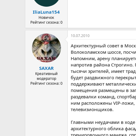
IliaLuna154
Новичок
Рейтинг сезона: 0
10.07.2010
Архитектурный совет в Моск
Волоколамском шоссе, посчи
Напомним, арену планируетс
напротив района Строгино. 
SAXAR
тысячи зрителей, имеет тра
Креативный
будет раздвижного перекрыт
модератор
Рейтинг сезона: 0
поддерживают металлическ
помещения размещены в запа
раздевалки команд, спортбар
ним расположены VIP-ложи,
телевизионщиков.
Главными неудачами в ходе
архитектурного облика фаса
тренировочного манежа, спр