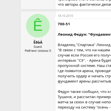
что авторы фактически дел
18.10.2010
Ê
700-51
Леонид Федун: "Фундамент
ÊðàÁ
Владелец "Спартака" Леонид
Guest
"В связи с тем, что на наше
Рейтинг сезона: 0
случае если Россия его полу
интервью "СЭ". - Арена буд
пропускной системе. Наш ст
где появится арена, провод
получить ордер и начать стр
фундамент арены рассчитыва
Федун также сообщил, что к
Тушине, и рассчитан пример
матча за сезон в случае не
переходу на систему "осень -