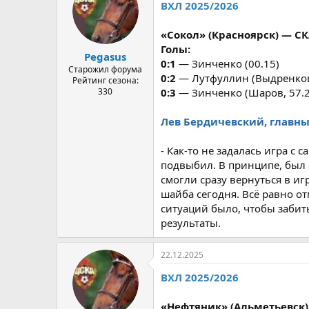
ВХЛ 2025/2026
«Сокол» (Красноярск) — СКА-
Голы:
Pegasus
0:1
— Зинченко (00.15)
Старожил форума
0:2
— Лутфуллин (Выдренков
Рейтинг сезона:
330
0:3
— Зинченко (Шаров, 57.2
Лев Бердичевский, главный
- Как-то не задалась игра с
подвыбил. В принципе, был 
смогли сразу вернуться в иг
шайба сегодня. Всё равно от
ситуаций было, чтобы забить
результаты.
22.12.2025
ВХЛ 2025/2026
«Нефтяник» (Альметьевск) — 