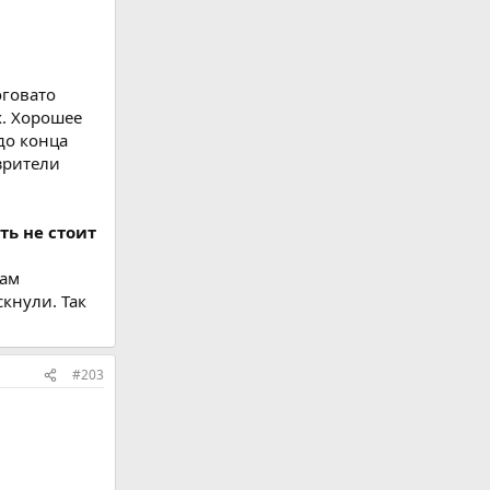
оговато
х. Хорошее
до конца
зрители
ть не стоит
там
кнули. Так
#203