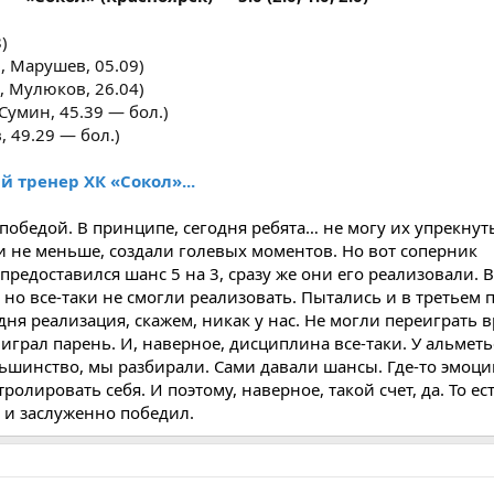
)
 Марушев, 05.09)
 Мулюков, 26.04)
умин, 45.39 — бол.)
 49.29 — бол.)
 тренер ХК «Сокол»...
 победой. В принципе, сегодня ребята… не могу их упрекнут
 и не меньше, создали голевых моментов. Но вот соперник
предоставился шанс 5 на 3, сразу же они его реализовали. 
 но все-таки не смогли реализовать. Пытались и в третьем 
дня реализация, скажем, никак у нас. Не могли переиграть в
играл парень. И, наверное, дисциплина все-таки. У альмет
шинство, мы разбирали. Сами давали шансы. Где-то эмоции
ролировать себя. И поэтому, наверное, такой счет, да. То е
 и заслуженно победил.