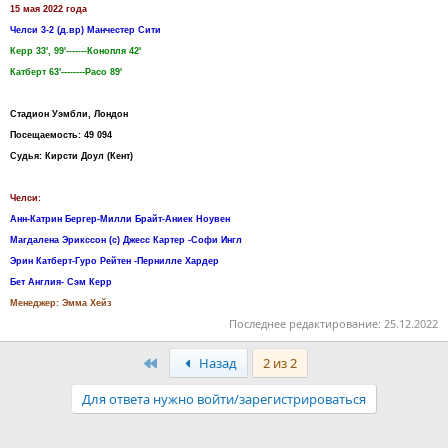
15 мая 2022 года
Челси 3-2 (д.вр) Манчестер Сити
Керр 33', 99'-------Конопля 42'
Катберт 63'--------Расо 89'
Стадион Уэмбли, Лондон
Посещаемость: 49 094
Судья: Кирсти Доул (Кент)
Челси:
Анн-Катрин Бергер-Милли Брайт-Аниек Ноувен
Магдалена Эрикссон (с) Джесс Картер -Софи Ингл
Эрин Катберт-Гуро Рейтен -Пернилле Хардер
Бет Англия- Сэм Керр
Менеджер: Эмма Хейз
Последнее редактирование:
25.12.2022
Первый
Назад
2 из 2
Для ответа нужно войти/зарегистрироваться