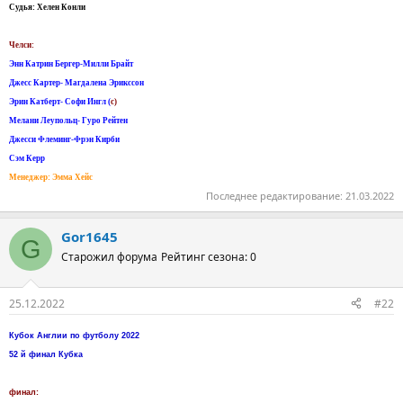
Судья: Хелен Конли
Челси:
Энн Катрин Бергер-Милли Брайт
Джесс Картер- Магдалена Эрикссон
Эрин Катберт- Софи Ингл (
c)
Мелани Леупольц- Гуро Рейтен
Джесси Флеминг-Фрэн Кирби
Сэм Керр
Менеджер: Эмма Хейс
Последнее редактирование:
21.03.2022
Gor1645
G
Старожил форума
Рейтинг сезона: 0
25.12.2022
#22
Кубок Англии по футболу 2022
52 й финал Кубка
финал: