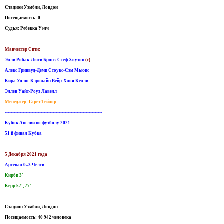
Стадион Уэмбли, Лондон
Посещаемость: 0
Судья: Ребекка Уэлч
Манчестер Сити:
Элли Робак-Люси Бронз-Стеф Хоутон
(c)
Алекс Гринвуд-Деми Стоукс-Сэм Мьюис
Кира Уолш-Кэролайн Вейр-Хлоя Келли
Эллен Уайт-Роуз Лавелл
Менеджер: Гарет Тейлор
-----------------------------------------------------------------
Кубок Англии по футболу 2021
51 й финал Кубка
5 Декабря 2021 года
Арсенал 0–3 Челси
Кирби 3'
Керр 57', 77'
Стадион Уэмбли, Лондон
Посещаемость: 40 942 человека