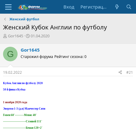
Вход
Регистрация
Женский футбол
Женский Кубок Англии по футболу
А
Д
Gor1645
01.04.2020
в
а
т
т
Gor1645
G
о
а
Старожил форума
Рейтинг сезона: 0
р
н
т
а
е
ч
19.02.2022
#21
м
а
ы
л
Кубок Англии по футболу 2020
а
50 й финал Кубка
1 ноября 2020 года
Эвертон 1-3 (д.в) Манчестер Сити
Говен 60'----------Мевис 40'
-------------------------Стэнвей 111'
-------------------------Бекки 120+2'