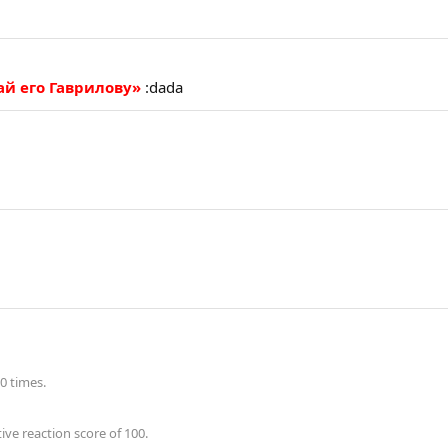
ай его Гаврилову»
:dada
0 times.
ve reaction score of 100.