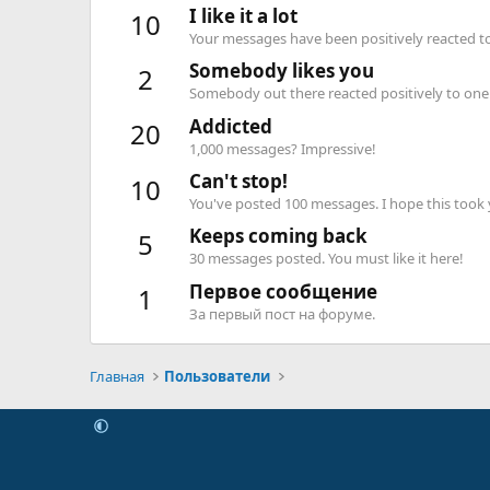
I like it a lot
10
Your messages have been positively reacted to
Somebody likes you
2
Somebody out there reacted positively to one 
Addicted
20
1,000 messages? Impressive!
Can't stop!
10
You've posted 100 messages. I hope this took
Keeps coming back
5
30 messages posted. You must like it here!
Первое сообщение
1
За первый пост на форуме.
Главная
Пользователи