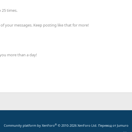
 25 times.
of your messages. Keep posting like that for more!
 you more than a day!
®
Community platform by XenForo
© 2010-2026 XenForo Ltd.
Перевод от Jumuro