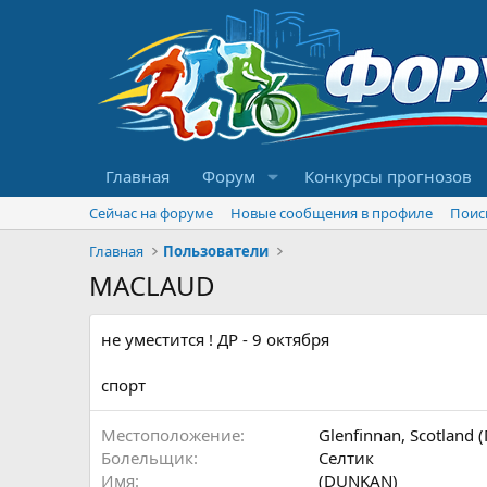
Главная
Форум
Конкурсы прогнозов
Сейчас на форуме
Новые сообщения в профиле
Поис
Главная
Пользователи
MACLAUD
не уместится ! ДР - 9 октября
спорт
Местоположение
Glenfinnan, Scotland
Болельщик
Селтик
Имя
(DUNKAN)