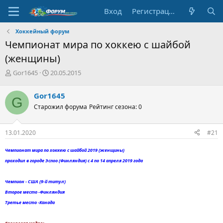
Вход
Регистрация
Хоккейный форум
Чемпионат мира по хоккею с шайбой
(женщины)
А
Д
Gor1645
20.05.2015
в
а
т
т
Gor1645
G
о
а
Старожил форума
Рейтинг сезона: 0
р
н
т
а
е
ч
13.01.2020
#21
м
а
ы
л
Чемпионат мира по хоккею с шайбой 2019 (женщины)
а
проходил в городе Эспоо (Финляндия) с 4 по 14 апреля 2019 года
Чемпион - США (9-й титул)
Второе место -Финляндия
Третье место -Канада