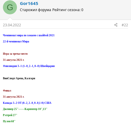
Gor1645
G
Старожил форума
Рейтинг сезона: 0
23.04.2022
#22
Чемпионат мира по хоккею с шайбой 2021
22-й чемпионат Мира
Игра за третье место
31 августа 2021 г.
Финляндия 3–1 (1–0, 2–1, 0–0) Швейцария
ВинСпорт Арена, Калгари
Финал
31 августа 2021 г
.
Канада 3–2 ОТ (0–2, 2–0, 0–0,1-0) США
Дженнер 25"-------Карпентер 10",13"
Рэттрей 27"
Пулен 68"