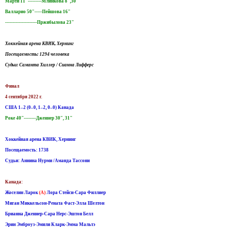
Марти 11"---------Млинкова 8",30"
Валларио 50"-----Пейшова 16"
---------------------Пржибылова 23"
Хоккейная арена КВИК, Хернинг
Посещаемость: 1294 человека
Судьи: Саманта Хиллер / Сианна Лифферс
Финал
4 сентября 2022 г.
США 1–2 (0–0, 1–2, 0–0) Канада
Роке 40"--------Дженнер 30", 31"
Хоккейная арена КВИК, Хернинг
Посещаемость: 1738
Судьи: Аннина Нурми /Аманда Тассони
Канада:
Жоселин Ларок
(A)
Лора Стейси-Сара Филлиер
Миган Миккельсон-Рената Фаст-Элла Шелтон
Брианна Дженнер-Сара Нерс-Эштон Белл
Эрин Эмброуз-Эмили Кларк-Эмма Мальтэ