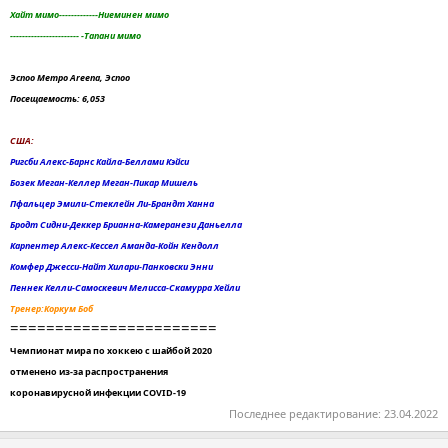
Хайт мимо-------------Ниеминен мимо
----------------------- -Тапани мимо
Эспоо Метро Areena, Эспоо
Посещаемость: 6,053
США:
Ригсби Алекс-Барнс Кайла-Беллами Кэйси
Бозек Меган-Келлер Меган-Пикар Мишель
Пфальцер Эмили-Стеклейн Ли-Брандт Ханна
Бродт Сидни-Деккер Брианна-Камеранези Даньелла
Карпентер Алекс-Кессел Аманда-Койн Кендолл
Комфер Джесси-Найт Хилари-Панковски Энни
Пеннек Келли-Самоскевич Мелисса-Скамурра Хейли
Тренер:Коркум Боб
=======================
Чемпионат мира по хоккею с шайбой 2020
отменено из-за распространения
коронавирусной инфекции COVID-19
Последнее редактирование:
23.04.2022