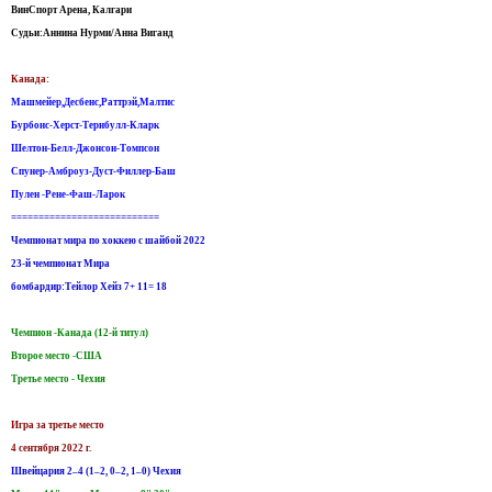
ВинСпорт Арена, Калгари
Судьи:Аннина Нурми/Анна Виганд
Канада:
Машмейер,Десбенс,Раттрэй,Малтис
Бурбонс-Херст-Тернбулл-Кларк
Шелтон-Белл-Джонсон-Томпсон
Спунер-Амброуз-Дуст-Филлер-Баш
Пулен -Рене-Фаш-Ларок
===========================
Чемпионат мира по хоккею с шайбой 2022
23-й чемпионат Мира
бомбардир:Тейлор Хейз 7+ 11= 18
Чемпион -Канада (12-й титул)
Второе место -США
Третье место - Чехия
Игра за третье место
4 сентября 2022 г.
Швейцария 2–4 (1–2, 0–2, 1–0) Чехия