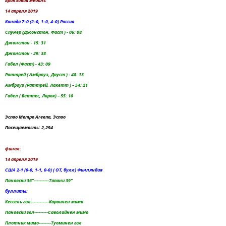
Бронзовая медаль
14 апреля 2019
Канада 7–0 (2–0, 1–0, 4–0) Россия
Спунер (Джонстон, Фаст ) - 06: 08
Джонстон - 15: 31
Джонстон - 29: 38
Габел (Фаст) - 43: 09
Раттрей ( Амброуз, Дауст ) - 48: 13
Амброуз (Раттрей, Лакетт ) – 54: 21
Габел ( Беттес, Ларок) – 55: 10
Эспоо Метро Areena, Эспоо
Посещаемость: 2,294
финал:
14 апреля 2019
США 2-1 (0-0, 1-1, 0-0) ( OT, булл) Финляндия
Пановски 36"----------Тапани 39"
буллиты:
Кессель гол------------Карвинен мимо
Пановски гол---------Саволайнен мимо
Плотник мимо--------Туоминен гол