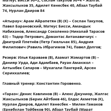
Матеус Бисси 90+2, Сослан Такулов 90+4 – Жалгас
Жаксылыков 35, Адилет Кенесбек 40, Абзал Таубай
74, Нурлан Даиров 84
«Атырау»: Арам Айрапетян (В) (К) – Сослан Такулов,
Павел Барановский, Матеус Бисси, Амандык
Набиханов, Александр Соколенко (Николай Тарасов
63) – Тодор Петрович, Домантас Антанавичиус –
Дмитрий Плетнёв (Петр Гжельчак 85), Андрия
Филипович (Равиль Ибрагимов 74), Павел Долгов;
Резерв: Илья Караваев (В), Азамат Жомартов (В) –
Данияр Урда, Ади Адамбаев, Рауан Аманжол –
Алтынбек Сапаров – Мукагали Пангерей, Арсен
Сериккалиев;
Главный тренер: Константин Горовенко.
«Тараз»: Денис Кавлинов (В) – Алекс Джуниор, Жалгас
Жаксылыков (Берик Айтбаев 46), Елдос Ахметов (К),
Нурлан Даиров, Адилет Кенесбек – Милен Гамаков
(Еркебулан Тойбеков 90), Абзал Таубай (Марат