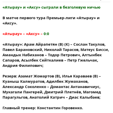
«Атырау» и «Аксу» сыграли в безголевую ничью
В матче первого тура Премьер-лиги «Атырау» и
«Аксу».
«Атырау» – «Аксу» –
0:0
«Атырау»: Арам Айрапетян (В) (К) – Сослан Такулов,
Павел Барановский, Николай Тарасов, Матеус Бисси,
Амандык Набиханов – Тодор Петрович, Алтынбек
Сапаров, Асылбек Сейткалиев – Петр Гжельчак,
Андрия Филипович;
Резерв: Азамат Жомартов (В), Илья Караваев (В) –
Куаныш Калмуратов, Адилбек Жумаханов,
Александр Соколенко – Домантас Антанавичиус,
Мукагали Пангерей, Дмитрий Плетнёв, Магомед
Парагульгов, Анатолий Катрич – Диас Калыбаев;
Главный тренер: Константин Горовенко.