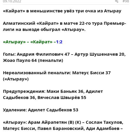
09.10.2022
#98
«Кайрат» в меньшинстве увёз три очка из Атырау
Алматинский «Кайрат» в матче 22-го тура Премьер-
лиги на выезде обыграл «Атырау».
«Атырау» – «Кайрат» –
1:2
Голы: Андрия Филипович 47 – Артур Шушеначев 20,
Жоао Пауло 64 (пенальти)
Нереализованный пенальти: Матеус Бисси 37
(«Атырау»)
Предупреждения: Маки Баньяк 36, Адилет
Садыбеков 36, Вячеслав Швырёв 55
Удаление: Адилет Садыбеков 53
«Атырау»: Арам Айрапетян (В) (К) – Сослан Такулов,
Матеус Бисси, Павел Барановский, Ади Адамбаев –