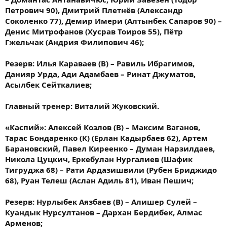
Петрович 90), Дмитрий Плетнёв (Александр
Соколенко 77), Демир Имери (Алтынбек Сапаров 90) –
Денис Митрофанов (Хусрав Тоиров 55), Пётр
Гжельчак (Андрия Филипович 46);
Резерв: Илья Караваев (В) – Равиль Ибрагимов,
Данияр Урда, Ади Адамбаев – Ринат Джуматов,
Асылбек Сейткалиев;
Главный тренер: Виталий Жуковский.
«Каспий»: Алексей Козлов (В) – Максим Ваганов,
Тарас Бондаренко (К) (Ерлан Кадырбаев 62), Артем
Барановский, Павел Киреенко – Думан Нарзилдаев,
Никола Цуцкич, Еркебулан Нургалиев (Шафик
Тигруджа 68) – Рати Ардазишвили (Рубен Бриджидо
68), Руан Телеш (Аслан Адиль 81), Иван Пешич;
Резерв: Нурлыбек Аязбаев (В) – Алишер Сулей –
Куандык Нурсултанов – Дархан Бердибек, Алмас
Арменов;