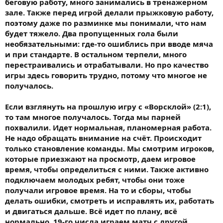
беговую работу, много занимались в тренажерном
зале. Также перед игрой делали прыжковую работу,
поэтому даже по разминке мы понимали, что нам
будет тяжело. Два пропущенных гола были
необязательными: где-то ошиблись при вводе мяча
и при стандарте. В остальном терпели, много
перестраивались и отрабатывали. Но про качество
игры здесь говорить трудно, потому что многое не
получалось.
Если взглянуть на прошлую игру с «Ворсклой» (2:1),
то там многое получалось. Тогда мы парней
похвалили. Идет нормальная, планомерная работа.
Не надо обращать внимание на счёт. Происходит
только становление команды. Мы смотрим игроков,
которые приезжают на просмотр, даем игровое
время, чтобы определиться с ними. Также активно
подключаем молодых ребят, чтобы они тоже
получали игровое время. На то и сборы, чтобы
делать ошибки, смотреть и исправлять их, работать
и двигаться дальше. Всё идет по плану, всё
нормально. 19-го числа играем матч с другой