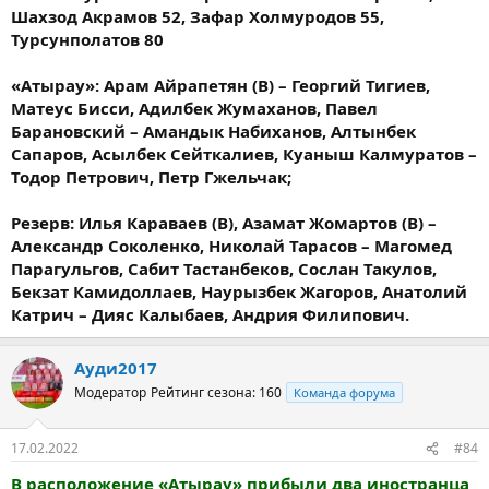
Шахзод Акрамов 52, Зафар Холмуродов 55,
Турсунполатов 80
«Атырау»: Арам Айрапетян (В) – Георгий Тигиев,
Матеус Бисси, Адилбек Жумаханов, Павел
Барановский – Амандык Набиханов, Алтынбек
Сапаров, Асылбек Сейткалиев, Куаныш Калмуратов –
Тодор Петрович, Петр Гжельчак;
Резерв: Илья Караваев (В), Азамат Жомартов (В) –
Александр Соколенко, Николай Тарасов – Магомед
Парагульгов, Сабит Тастанбеков, Сослан Такулов,
Бекзат Камидоллаев, Наурызбек Жагоров, Анатолий
Катрич – Дияс Калыбаев, Андрия Филипович.
Ауди2017
Модератор
Рейтинг сезона: 160
Команда форума
17.02.2022
#84
В расположение «Атырау» прибыли два иностранца