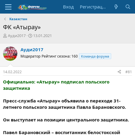
Вход
Регистрация
Казахстан
ФК «Атырау»
А
Д
Ауди2017
13.01.2021
в
а
т
т
Ауди2017
о
а
Модератор
Рейтинг сезона: 160
Команда форума
р
н
т
а
е
ч
14.02.2022
#81
м
а
ы
л
Официально: «Атырау» подписал польского
а
защитника
Пресс-служба «Атырау» объявила о переходе 31-
летнего польского защитника Павла Барановского.
Он выступает на позиции центрального защитника.
Павел Барановский – воспитанник белостокской