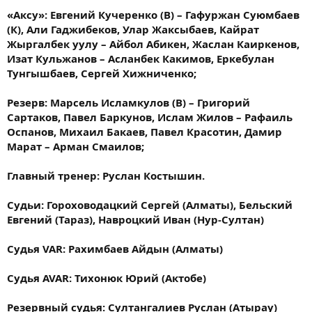
«Аксу»: Евгений Кучеренко (В) – Гафуржан Суюмбаев
(К), Али Гаджибеков, Улар Жаксыбаев, Кайрат
Жыргалбек уулу – Айбол Абикен, Жаслан Каиркенов,
Изат Кульжанов – Асланбек Какимов, Еркебулан
Тунгышбаев, Сергей Хижниченко;
Резерв: Марсель Исламкулов (В) – Григорий
Сартаков, Павел Баркунов, Ислам Жилов – Рафаиль
Оспанов, Михаил Бакаев, Павел Красотин, Дамир
Марат – Арман Смаилов;
Главный тренер: Руслан Костышин.
Судьи: Гороховодацкий Сергей (Алматы), Бельский
Евгений (Тараз), Навроцкий Иван (Нур-Султан)
Судья VAR: Рахимбаев Айдын (Алматы)
Судья AVAR: Тихонюк Юрий (Актобе)
Резервный судья: Султангалиев Руслан (Атырау)