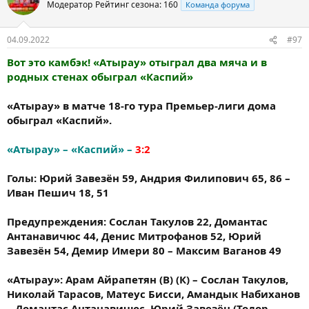
Модератор
Рейтинг сезона: 160
Команда форума
04.09.2022
#97
Вот это камбэк! «Атырау» отыграл два мяча и в
родных стенах обыграл «Каспий»
«Атырау» в матче 18-го тура Премьер-лиги дома
обыграл «Каспий».
«Атырау» – «Каспий» –
3:2
Голы: Юрий Завезён 59, Андрия Филипович 65, 86 –
Иван Пешич 18, 51
Предупреждения: Сослан Такулов 22, Домантас
Антанавичюс 44, Денис Митрофанов 52, Юрий
Завезён 54, Демир Имери 80 – Максим Ваганов 49
«Атырау»: Арам Айрапетян (В) (К) – Сослан Такулов,
Николай Тарасов, Матеус Бисси, Амандык Набиханов
– Домантас Антанавичюс, Юрий Завезён (Тодор