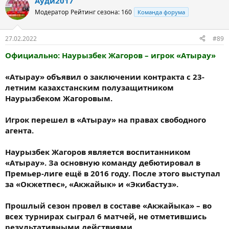
Ауди2017
Модератор
Рейтинг сезона: 160
Команда форума
27.02.2022
#89
Официально: Наурызбек Жагоров – игрок «Атырау»
«Атырау» объявил о заключении контракта с 23-
летним казахстанским полузащитником
Наурызбеком Жагоровым.
Игрок перешел в «Атырау» на правах свободного
агента.
Наурызбек Жагоров является воспитанником
«Атырау». За основную команду дебютировал в
Премьер-лиге ещё в 2016 году. После этого выступал
за «Окжетпес», «Акжайык» и «Экибастуз».
Прошлый сезон провел в составе «Акжайыка» – во
всех турнирах сыграл 6 матчей, не отметившись
результативными действиями.