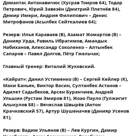
Домантас Антанавичюс (Хусрав Тоиров 64), Тодор
Петрович, Юрий Завезён (Дмитрий Плетнёв 84),
Демир Имери, Андрия Филипович – Денис
Митрофанов (Асылбек Сейткалиев 64);
Резерв: Илья Караваев (В), Азамат Жомартов (В) –
Данияр Урда, Равиль Ибрагимов, Амандык
Набиханов, Александр Соколенко – Алтынбек
Сапаров – Павел Долгов, Пётр Гжельчак;
Главный тренер: Виталий Жуковский.
«Кайрат»: Данил Устименко (В) – Сергей Кейлер (К),
Маки Баньяк, Виктор Васин, Султанбек Астанов –
Адилет Садыбеков, Арсен Буранчиев, Андрей
Ульшин (Рустам Эмиров 81), Жоао Пауло (Гулжигит
Алыкулов 88) – Вячеслав Швырёв (Антон
Крачковский 57), Артур Шушеначев (Данияр Усенов
81);
Резерв: Вадим Ульянов (В) – Лев Кургин, Дамир