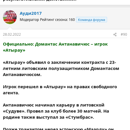
Ауди2017
Модератор
Рейтинг сезона: 160
Команда форума
28.02.2022
#90
Официально: Домантас Антанавичюс – игрок
«Атырау»
«Атырау» объявил о заключении контракта с 23-
летним литовским полузащитником Домантасом
Антанавичюсом.
Игрок перешел в «Атырау» на правах свободного
агента.
Антанавичюс начинал карьеру в литовской
«Судуве». Провел за клуб более 30 матчей. На
родине также выступал за «Стумбрас».
Позже транзитом через эстонскую «Маарду» он