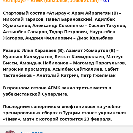
«Атырау» – АГМК (Алмалык, Узбекистан) –
0:1
Стартовый состав «Атырау»: Арам Айрапетян (В) –
Николай Тарасов, Павел Барановский, Адилбек
Жумаханов, Александр Соколенко – Сослан Такулов,
Алтынбек Сапаров, Тодор Петрович, Наурызбек
Жагоров, Андрия Филипович – Диас Калыбаев
Резерв: Илья Караваев (В), Азамат Жомартов (В) –
Куаныш Калмуратов, Бекзат Камидоллаев, Матеус
Бисси, Амандык Набиханов – Магомед Парагульгов,
игрок на просмотре, Асылбек Сейткалиев, Сабит
Тастанбеков – Анатолий Катрич, Петр Гжельчак
В прошлом сезоне АГМК занял третье место в
узбекистанской Суперлиге.
Последним соперником «нефтяников» на учебно-
тренировочных сборах в Турции станет украинская
«Нива», матч с которой состоится 23 февраля.