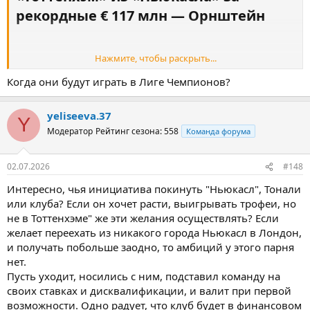
рекордные € 117 млн — Орнштейн​
Нажмите, чтобы раскрыть...
По данным источника, около € 108 млн от этой суммы будет
Когда они будут играть в Лиге Чемпионов?
выплачено в качестве фиксированной части. Оставшиеся € 9
млн — в виде бонусов, которые будут зависеть от результатов в
Лиге чемпионов УЕФА.
yeliseeva.37
Y
Модератор
Рейтинг сезона: 558
Команда форума
02.07.2026
#148
Интересно, чья инициатива покинуть "Ньюкасл", Тонали
или клуба? Если он хочет расти, выигрывать трофеи, но
не в Тоттенхэме" же эти желания осуществлять? Если
желает переехать из никакого города Ньюкасл в Лондон,
и получать побольше заодно, то амбиций у этого парня
нет.
Пусть уходит, носились с ним, подставил команду на
своих ставках и дисквалификации, и валит при первой
возможности. Одно радует, что клуб будет в финансовом