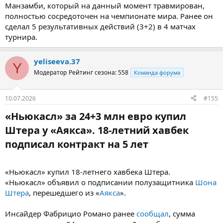
Манзамби, который на данный момент травмирован,
полностью сосредоточен на чемпионате мира. Ранее он
сделал 5 результативных действий (3+2) в 4 матчах
турнира.
yeliseeva.37
Y
Модератор
Рейтинг сезона: 558
Команда форума
10.07.2026
#155
«Ньюкасл» за 24+3 млн евро купил
Штера у «Аякса». 18-летний хавбек
подписал контракт на 5 лет​
«Ньюкасл» купил 18-летнего хавбека Штера.
«Ньюкасл» объявил о подписании полузащитника
Шона
Штера
, перешедшего из «
Аякса
».
Инсайдер Фабрицио Романо ранее
сообщал
, сумма