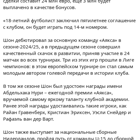
сделки составит 24 млн евро, еще 3 млн будет
выплачено в качестве бонусов.
«18-летний футболист заключил пятилетнее соглашение
с клубом, он будет играть под 14-м номером.
Шон дебютировал за основную команду «Аякса» в
сезоне-2024/25, а в предыдущем сезоне совершил
качественный скачок в развитии, приняв участие в 24
матчах во всех турнирах. Три из этих игр прошли в Лиге
чемпионов: в этом европейском турнире он стал самым
молодым автором голевой передачи в истории клуба.
В том же сезоне Шон был удостоен награды имени
Абдельхака Нури – ежегодной премии «Аякса»,
вручаемой самому яркому таланту клубной академии.
Ранее этой награды удостаивались такие игроки, как
Райан Гравенберх, Кристиан Эриксен, Уэсли Снейдер и
Рафаэль ван дер Варт.
Шон также выступает за национальные сборные
Нидерландов, пройдя путь от команды U-15 до сборной