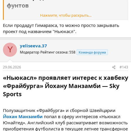
фунтов​
Нажмите, чтобы раскрыть...
«Арсенал» сделает новое предложение о покупке Бруно
Если продадут Гимараэса, то можно просто закрывать
Гимараэса.
проект под названием "Ньюкасл".
«
Арсенал
» продолжит попытки подписать полузащитника
«
Ньюкасла
»
Бруно Гимараэса
.
yeliseeva.37
Ранее
появилась информация
, что лондонцам не продали
Y
бразильца за 55 миллионов фунтов.
Модератор
Рейтинг сезона: 558
Команда форума
Во время переговоров представители 28-летнего футболиста
29.06.2026
#143
озвучили сумму в 60 миллионов фунтов.
«Ньюкасл» проявляет интерес к хавбеку
В прошлом сезоне Гимараэс забил 9 голов и сделал 5 передач в
29 матчах
АПЛ
.
«Фрайбурга» Йохану Манзамби — Sky
Sports​
Полузащитник «Фрайбурга» и сборной Швейцарии
Йохан Манзамби
попал в сферу интересов «Ньюкасл
Юнайтед». Английский клуб рассматривает возможность
приобретения футболиста в текущее летнее трансферное