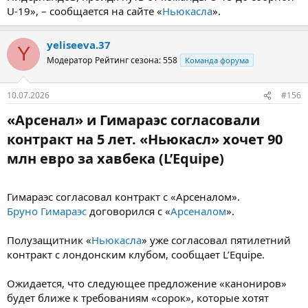
U-19», – сообщается на сайте «
Ньюкасла
».
yeliseeva.37
Y
Модератор
Рейтинг сезона: 558
Команда форума
10.07.2026
#156
«Арсенал» и Гимараэс согласовали
контракт на 5 лет. «Ньюкасл» хочет 90
млн евро за хавбека (L’Equipe)​
Гимараэс согласовал контракт с «Арсеналом».
Бруно Гимараэс
договорился с «
Арсеналом
».
Полузащитник «
Ньюкасла
» уже согласовал пятилетний
контракт с лондонским клубом, сообщает L’Equipe.
Ожидается, что следующее предложение «канониров»
будет ближе к требованиям «сорок», которые хотят