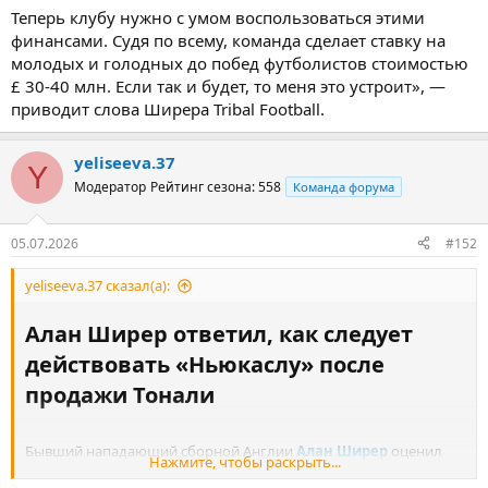
Теперь клубу нужно с умом воспользоваться этими
финансами. Судя по всему, команда сделает ставку на
молодых и голодных до побед футболистов стоимостью
£ 30-40 млн. Если так и будет, то меня это устроит», —
приводит слова Ширера Tribal Football.
yeliseeva.37
Y
Модератор
Рейтинг сезона: 558
Команда форума
05.07.2026
#152
yeliseeva.37 сказал(а):
Алан Ширер ответил, как следует
действовать «Ньюкаслу» после
продажи Тонали​
Бывший нападающий сборной Англии
Алан Ширер
оценил
Нажмите, чтобы раскрыть...
ожидаемый переход полузащитника
Сандро Тонали
из