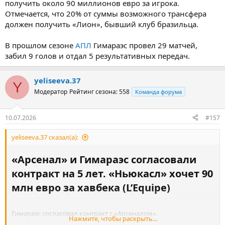
получить около 90 миллионов евро за игрока.
Отмечается, что 20% от суммы возможного трансфера
должен получить «Лион», бывший клуб бразильца.
В прошлом сезоне
АПЛ
Гимараэс провел 29 матчей,
забил 9 голов и отдал 5 результативных передач.
yeliseeva.37
Y
Модератор
Рейтинг сезона: 558
Команда форума
10.07.2026
#157
yeliseeva.37 сказал(а):
«Арсенал» и Гимараэс согласовали
контракт на 5 лет. «Ньюкасл» хочет 90
млн евро за хавбека (L’Equipe)​
Гимараэс согласовал контракт с «Арсеналом».
Нажмите, чтобы раскрыть...
Бруно Гимараэс
договорился с «
Арсеналом
».