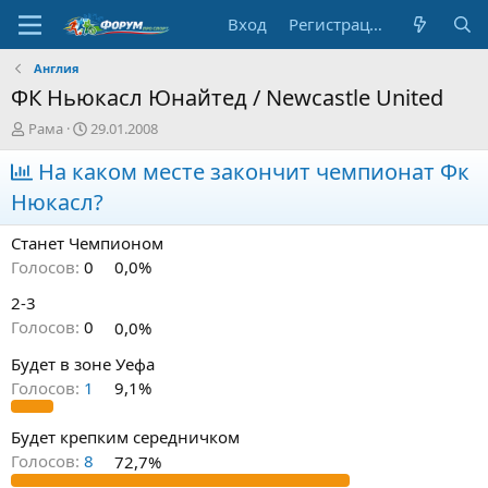
Вход
Регистрация
Англия
ФК Ньюкасл Юнайтед / Newcastle United
А
Д
Рама
29.01.2008
в
а
т
На каком месте закончит чемпионат Фк
т
о
а
Нюкасл?
р
н
т
а
Станет Чемпионом
е
ч
м
а
Голосов:
0
0,0%
ы
л
2-3
а
Голосов:
0
0,0%
Будет в зоне Уефа
Голосов:
1
9,1%
Будет крепким середничком
Голосов:
8
72,7%