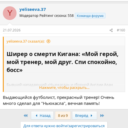
yeliseeva.37
Y
Модератор
Рейтинг сезона: 558
Команда форума
21.07.2026
#160
yeliseeva.37 сказал(а):
Ширер о смерти Кигана: «Мой герой,
мой тренер, мой друг. Спи спокойно,
босс»​
Бывший нападающий «Ньюкасла» и сборной Англии Алан
Нажмите, чтобы раскрыть...
Ширер отреагировал на новость о смерти
Кевина Кигана
.
Выдающийся футболист, прекрасный тренер! Очень
Экс-футболист «
Ливерпуля
», «
Ньюкасла
», «
Саутгемптона
»,
много сделал для "Ньюкасла", вечная память!
«
Гамбурга
» и сборной Англии, двукратный обладатель
«Золотого мяча»
ушел из жизни
20 июля в возрасте 75 лет. В
Первый
Последняя
Назад
8 из 9
Вперёд
январе «Ньюкасл»
сообщал
, что у Кигана обнаружили рак.
Для ответа нужно войти/зарегистрироваться
«Мой герой. Мой тренер. Мой друг. Спи спокойно, босс», –