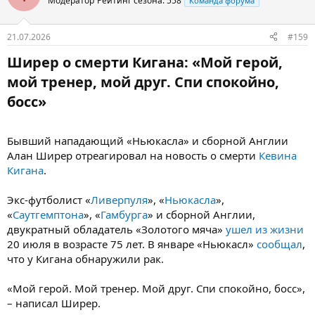
Модератор
Рейтинг сезона: 558
Команда форума
ближе к требованиям «сорок», которые хотят получить около
90 миллионов евро за игрока. Отмечается, что 20% от суммы
возможного трансфера должен получить «Лион», бывший
21.07.2026
#159
клуб бразильца.
Ширер о смерти Кигана: «Мой герой,
В прошлом сезоне
АПЛ
Гимараэс провел 29 матчей, забил 9
мой тренер, мой друг. Спи спокойно,
голов и отдал 5 результативных передач.
босс»​
Бывший нападающий «Ньюкасла» и сборной Англии
Алан Ширер отреагировал на новость о смерти
Кевина
Кигана
.
Экс-футболист «
Ливерпуля
», «
Ньюкасла
»,
«
Саутгемптона
», «
Гамбурга
» и сборной Англии,
двукратный обладатель «Золотого мяча»
ушел из жизни
20 июля в возрасте 75 лет. В январе «Ньюкасл»
сообщал
,
что у Кигана обнаружили рак.
«Мой герой. Мой тренер. Мой друг. Спи спокойно, босс»,
– написал Ширер.