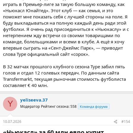
играть в Премьер-лиге за такую большую команду, как
«Ньюкасл Юнайтед». Этот клуб — как семья, и это
поможет мне показать себя с лучшей стороны на поле. Я
буду выкладываться на полную каждый день ради этой
футболки. Я очень рад присоединиться к «Ньюкаслу» и с
нетерпением жду встречи со своими товарищами по
команде, болельщиками и всеми в клубе. А ещё я хочу
впервые сыграть на «Сент-Джеймс Парк», — приводит
слова Туре официальный сайт «сорок».
В 32 матчах прошлого клубного сезона Туре забил пять
голов и отдал 12 голевых передач. По данным сайта
Transfermarkt, текущая рыночная стоимость футболиста
составляет € 40 млн.
yeliseeva.37
Y
Модератор
Рейтинг сезона: 558
Команда форума
10.07.2026
#154
«Ньюкасл» за 60 млн евро купит