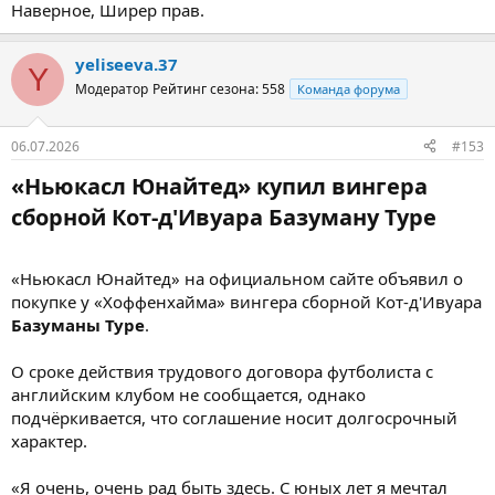
«Ньюкасл Юнайтед» в «Тоттенхэм Хотспур».
Наверное, Ширер прав.
«Ничего не имею против ухода Тонали из «Ньюкасла». Как я
уже говорил, если «Ньюкасл» установит сумму трансфера в
yeliseeva.37
Y
трёхзначном размере и будет придерживаться её, то это
Модератор
Рейтинг сезона: 558
Команда форума
нормально, это клуб и получил. Прошлый сезон в его
исполнении вряд ли можно назвать впечатляющим.
06.07.2026
#153
Мы не увидели того Тонали, которого застали сезоном ранее,
«Ньюкасл Юнайтед» купил вингера
ведь тогда он был просто невероятен. Сандро не достиг своих
же высоких стандартов в прошлом сезоне. Поэтому здорово,
сборной Кот-д'Ивуара Базуману Туре​
что за Тонали получится выручить так много денег, это
хорошая сделка для «Ньюкасла».
«Ньюкасл Юнайтед» на официальном сайте объявил о
Теперь клубу нужно с умом воспользоваться этими финансами.
покупке у «Хоффенхайма» вингера сборной Кот-д'Ивуара
Судя по всему, команда сделает ставку на молодых и голодных
до побед футболистов стоимостью £ 30-40 млн. Если так и
Базуманы Туре
.
будет, то меня это устроит», — приводит слова Ширера Tribal
Football.
О сроке действия трудового договора футболиста с
английским клубом не сообщается, однако
подчёркивается, что соглашение носит долгосрочный
характер.
«Я очень, очень рад быть здесь. С юных лет я мечтал