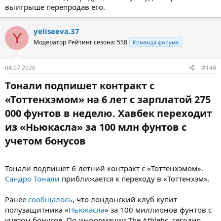
выигрыше перепродав его.
yeliseeva.37
Y
Модератор
Рейтинг сезона: 558
Команда форума
04.07.2026
#149
Тонали подпишет контракт с
«Тоттенхэмом» на 6 лет с зарплатой 275
000 фунтов в неделю. Хавбек переходит
из «Ньюкасла» за 100 млн фунтов с
учетом бонусов​
Тонали подпишет 6-летний контракт с «Тоттенхэмом».
Сандро Тонали
приближается к переходу в «Тоттенхэм».
Ранее
сообщалось
, что лондонский клуб купит
полузащитника «
Ньюкасла
» за 100 миллионов фунтов с
учетом бонусов. По информации The Athletic, сегодня