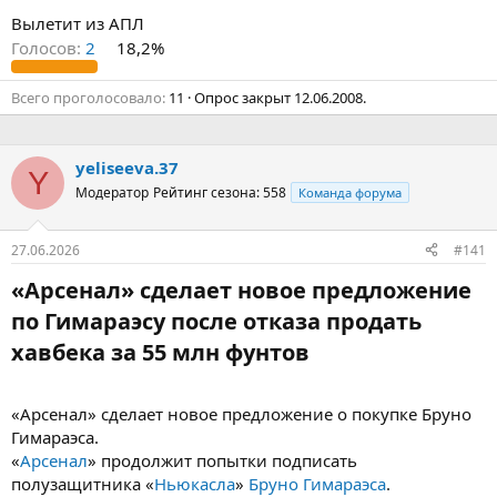
Вылетит из АПЛ
Голосов:
2
18,2%
Всего проголосовало
11
Опрос закрыт
12.06.2008
.
yeliseeva.37
Y
Модератор
Рейтинг сезона: 558
Команда форума
27.06.2026
#141
«Арсенал» сделает новое предложение
по Гимараэсу после отказа продать
хавбека за 55 млн фунтов​
«Арсенал» сделает новое предложение о покупке Бруно
Гимараэса.
«
Арсенал
» продолжит попытки подписать
полузащитника «
Ньюкасла
»
Бруно Гимараэса
.