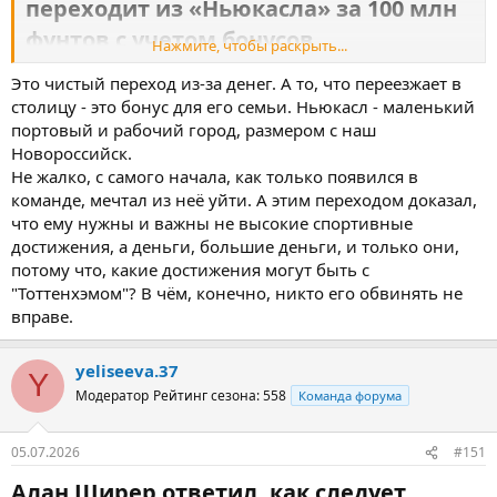
переходит из «Ньюкасла» за 100 млн
фунтов с учетом бонусов​
Нажмите, чтобы раскрыть...
Это чистый переход из-за денег. А то, что переезжает в
Тонали подпишет 6-летний контракт с «Тоттенхэмом».
столицу - это бонус для его семьи. Ньюкасл - маленький
Сандро Тонали
приближается к переходу в «Тоттенхэм».
портовый и рабочий город, размером с наш
Новороссийск.
Ранее
сообщалось
, что лондонский клуб купит полузащитника
Не жалко, с самого начала, как только появился в
«
Ньюкасла
» за 100 миллионов фунтов с учетом бонусов. По
информации The Athletic, сегодня итальянский футболист
команде, мечтал из неё уйти. А этим переходом доказал,
пройдет медосмотр, после чего подпишет шестилетний
что ему нужны и важны не высокие спортивные
контракт.
достижения, а деньги, большие деньги, и только они,
потому что, какие достижения могут быть с
Sky Sports
пишет
, что зарплата хавбека в «
Тоттенхэме
» составит
"Тоттенхэмом"? В чём, конечно, никто его обвинять не
275 тысяч фунтов в неделю.
вправе.
В прошлом сезоне АПЛ Тонали провел 35 матчей и отдал 2
результативных паса.
yeliseeva.37
Y
Модератор
Рейтинг сезона: 558
Команда форума
05.07.2026
#151
Алан Ширер ответил, как следует