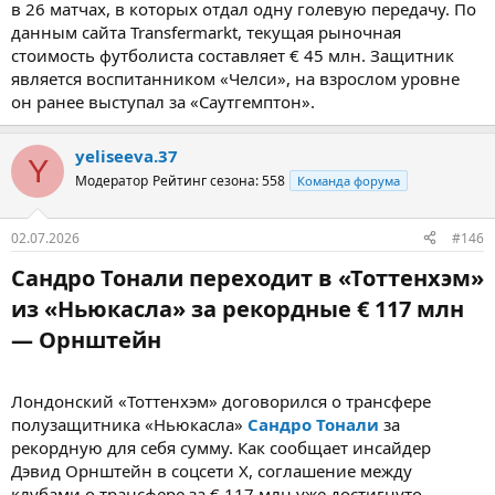
в 26 матчах, в которых отдал одну голевую передачу. По
данным сайта Transfermarkt, текущая рыночная
стоимость футболиста составляет € 45 млн. Защитник
является воспитанником «Челси», на взрослом уровне
он ранее выступал за «Саутгемптон».
yeliseeva.37
Y
Модератор
Рейтинг сезона: 558
Команда форума
02.07.2026
#146
Сандро Тонали переходит в «Тоттенхэм»
из «Ньюкасла» за рекордные € 117 млн
— Орнштейн​
Лондонский «Тоттенхэм» договорился о трансфере
полузащитника «Ньюкасла»
Сандро Тонали
за
рекордную для себя сумму. Как сообщает инсайдер
Дэвид Орнштейн в соцсети X, соглашение между
клубами о трансфере за € 117 млн уже достигнуто.