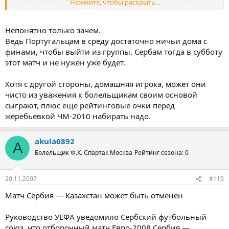
Нажмите, чтобы раскрыть...
однако был отменён из-за сильного снегопада в Белграде,
сообщает ВВС.
Непонятно только зачем.
19 ноября 2007 года, понедельник. 15:32
Ведь Португальцам в среду достаточно ничьи дома с
Источник: "Чемпионат.ру"
финами, чтобы выйти из группы. Сербам тогда в субботу
этот матч и не нужен уже будет.
Хотя с другой стороны, домашняя игрока, может они
чисто из уважения к болельщикам своим основой
сыграют, плюс еще рейтинговые очки перед
жеребьевкой ЧМ-2010 набирать надо.
akula0892
A
Болельщик Ф.К. Спартак Москва
Рейтинг сезона: 0
20.11.2007
#119
Матч Сербия — Казахстан может быть отменён
Руководство УЕФА уведомило Сербский футбольный
союз, что отборочный матч Евро-2008 Сербия —