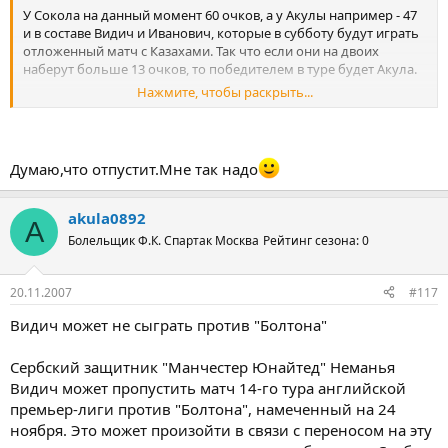
У Сокола на данный момент 60 очков, а у Акулы например - 47
и в составе Видич и Иванович, которые в субботу будут играть
отложенный матч с Казахами. Так что если они на двоих
наберут больше 13 очков, то победителем в туре будет Акула.
Нажмите, чтобы раскрыть...
Хотя я что-то не совсем понимаю, каким образом Сербы
собираются в субботу играть, если в Европе в этот день
очередные туры играться будут. Ну с Ивановичем, например,
все понятно - он сможет сыграть, а вот Видич вряд ли, так как
Думаю,что отпустит.Мне так надо
сомневаюсь, что МЮ его отпустит.
akula0892
A
Болельщик Ф.К. Спартак Москва
Рейтинг сезона: 0
20.11.2007
#117
Видич может не сыграть против "Болтона"
Сербский защитник "Манчестер Юнайтед" Неманья
Видич может пропустить матч 14-го тура английской
премьер-лиги против "Болтона", намеченный на 24
ноября. Это может произойти в связи с переносом на эту