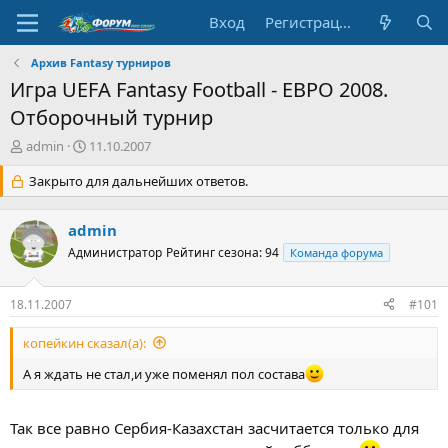
Вход
Регистрация
Архив Fantasy турниров
Игра UEFA Fantasy Football - ЕВРО 2008.
Отборочный турнир
А
Д
admin
11.10.2007
в
а
т
Закрыто для дальнейших ответов.
т
о
а
р
н
admin
т
а
е
Администратор
ч
Рейтинг сезона: 94
Команда форума
м
а
ы
л
18.11.2007
#101
а
копейкин сказал(а):
А я ждать не стал,и уже поменял пол состава
Так все равно Сербия-Казахстан засчитается только для