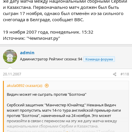
же дату матча между национальными сборными Сербии
и Казахстана. Первоначально матч должен был быть
сыгран 17 ноября, однако был отменён из-за сильного
снегопада в Белграде, сообщает ВВС.
19 ноября 2007 года, понедельник. 15:32
Источник: "Чемпионат.ру"
admin
Администратор
Рейтинг сезона: 94
Команда форума
20.11.2007
#118
akula0892 сказал(а):
Видич может не сыграть против "Болтона"
Сербский защитник "Манчестер Юнайтед" Неманья Видич
может пропустить матч 14-го тура английской премьер-лиги
против "Болтона", намеченный на 24 ноября. Это может
произойти в связи с переносом на эту же дату матча между
национальными сборными Сербии и Казахстана.
Первоначально матч должен был быть сыгран 17 ноября,