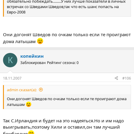
обязательно побеждать.........У них лучше показатели в личных
встречах со Шведами Шведов,так что есть шанс попасть на
Евро-2008
Они догонят Шведов по очкам только если те проиграют
дома латышам
копейкин
К
Заблокирован
Рейтинг сезона: 0
18.11.2007
#106
admin сказал(а):
Они догонят Шведов по очкам только если те проиграют дома
латышам
Так С.Ирландия и будет на это надеяться.Но и им надо
выигрывать,поэтому Хили и оставил,он там лучший
бомбардир