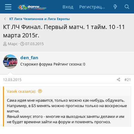
Вход
Регистрация
КТ Лига Чемпионов и Лига Европы
КТ ЛЧ Финал. Первый матч. 1 тайм. 10 -11
марта 2015г.
А
Д
Марс
07.03.2015
в
а
т
т
den_fan
о
а
Старожил форума
Рейтинг сезона: 0
р
н
т
а
е
ч
12.03.2015
#21
м
а
ы
л
Vasek сказал(а):
а
Сама идея мне нравится, только можно как-нибудь обдумать.
Например, в Б5 менять можно прогнозы только на воскресные
матчи.
Явный минус этого - многие на выходных заняты делами и им
не будет времени зайти на форум и поменять прогноз.