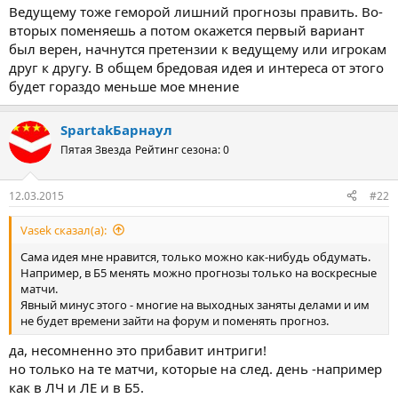
Ведущему тоже геморой лишний прогнозы править. Во-
вторых поменяешь а потом окажется первый вариант
был верен, начнутся претензии к ведущему или игрокам
друг к другу. В общем бредовая идея и интереса от этого
будет гораздо меньше мое мнение
SpartakБарнаул
Пятая Звезда
Рейтинг сезона: 0
12.03.2015
#22
Vasek сказал(а):
Сама идея мне нравится, только можно как-нибудь обдумать.
Например, в Б5 менять можно прогнозы только на воскресные
матчи.
Явный минус этого - многие на выходных заняты делами и им
не будет времени зайти на форум и поменять прогноз.
да, несомненно это прибавит интриги!
но только на те матчи, которые на след. день -например
как в ЛЧ и ЛЕ и в Б5.