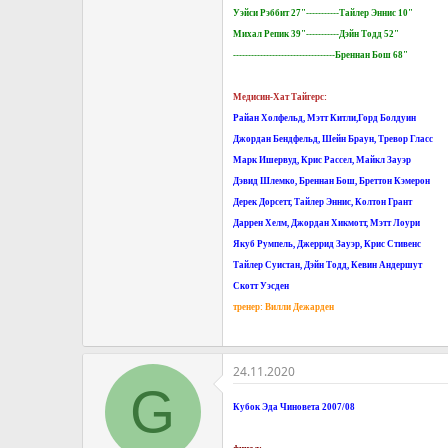
Уэйси Рэббит 27"-----------Тайлер Эннис 10"
Михал Репик 39"-----------Дэйн Тодд 52"
----------------------------------Бреннан Бош 68"
Медисин-Хат Тайгерс:
Райан Холфельд, Мэтт Китли,Горд Болдуин
Джордан Бендфельд, Шейн Браун, Тревор Гласс
Марк Ишервуд, Крис Рассел, Майкл Зауэр
Дэвид Шлемко, Бреннан Бош, Бреттон Кэмерон
Дерек Дорсетт, Тайлер Эннис, Колтон Грант
Даррен Хелм, Джордан Хикмотт, Мэтт Лоури
Якуб Румпель, Джеррид Зауэр, Крис Стивенс
Тайлер Суистан, Дэйн Тодд, Кевин Андершут
Скотт Уэсден
тренер: Вилли Дежарден
24.11.2020
G
Кубок Эда Чиновета 2007/08