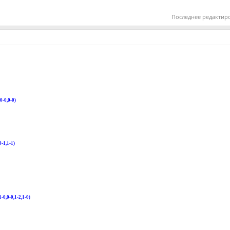
Последнее редактир
0-0,0-0)
-1,1-1)
0,0-0,1-2,1-0)