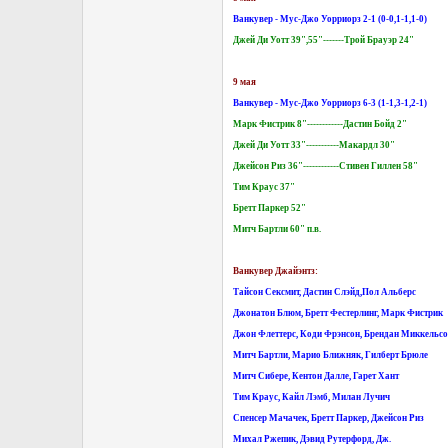
Ванкувер - Мус-Джо Уорриорз 2-1 (0-0,1-1,1-0)
Джей Ди Уотт 39",55"-------Трой Брауэр 24"
9 мая
Ванкувер - Мус-Джо Уорриорз 6-3 (1-1,3-1,2-1)
Марк Фистрик 8"------------Дастин Бойд 2"
Джей Ди Уотт 33"-----------Макардл 30"
Джейсон Риз 36"------------Стивен Гиллен 58"
Тим Краус 37"
Бретт Паркер 52"
Митч Бартли 60" п.в.
Ванкувер Джайэнтз:
Тайсон Сексмит, Дастин Слэйд,Пол Альберс
Джонатон Блюм, Бретт Фестерлинг, Марк Фистрик
Джон Флеттерс, Коди Фрэнсон, Брендан Миккельс
Митч Бартли, Марио Ближняк, Гилберт Брюле
Митч Сибере, Кентон Далле, Гарет Хант
Тим Краус, Кайл Лэмб, Милан Лучич
Спенсер Мачачек, Бретт Паркер, Джейсон Риз
Михал Ржепик, Дэвид Рутерфорд, Дж.