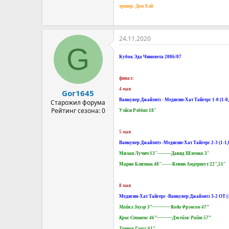
тренер: Дон Хэй
24.11.2020
G
Кубок Эда Чиновета 2006/07
финал:
4 мая
Gor1645
Ванкувер Джайэнтз - Медисин-Хат Тайгерс 1-0 (1-0,
Старожил форума
Рейтинг сезона: 0
Уэйси Рэббит 18"
5 мая
Ванкувер Джайэнтз -Медисин-Хат Тайгерс 2-3 (1-1,0
Милан Лучич 13"---------Давид Шлемко 3"
Марио Близнак 48"-------Кевин Андершут 22",51"
8 мая
Медисин-Хат Тайгерс -Ванкувер Джайэнтз 3-2 ОТ (1-
Майкл Зауэр 3"------------Коди Фрэнсон 47"
Крис Стивенс 46"----------Джеймс Райт 57"
Тревор Гласс 61"