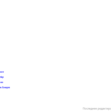
ешам
ебер
омо
нт Ховарт
Последнее редактир