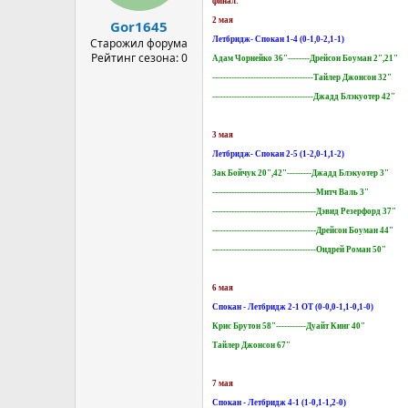
финал:
2 мая
Gor1645
Летбридж- Спокан 1-4 (0-1,0-2,1-1)
Старожил форума
Рейтинг сезона: 0
Адам Чорнейко 36"--------Дрейсон Боуман 2",21"
-------------------------------------Тайлер Джонсон 32"
-------------------------------------Джадд Блэкуотер 42"
3 мая
Летбридж- Спокан 2-5 (1-2,0-1,1-2)
Зак Бойчук 20",42"---------Джадд Блэкуотер 3"
--------------------------------------Митч Валь 3"
--------------------------------------Дэвид Резерфорд 37"
--------------------------------------Дрейсон Боуман 44"
--------------------------------------Ондрей Роман 50"
6 мая
Спокан - Летбридж 2-1 ОТ (0-0,0-1,1-0,1-0)
Крис Брутон 58"-----------Дуайт Кинг 40"
Тайлер Джонсон 67"
7 мая
Спокан - Летбридж 4-1 (1-0,1-1,2-0)