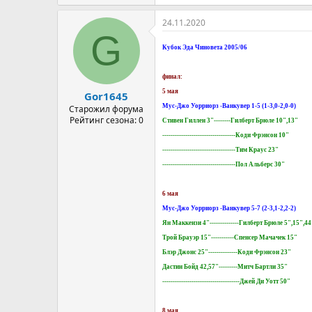
24.11.2020
G
Кубок Эда Чиновета 2005/06
финал:
5 мая
Gor1645
Мус-Джо Уорриорз -Ванкувер 1-5 (1-3,0-2,0-0)
Старожил форума
Рейтинг сезона: 0
Стивен Гиллен 3"--------Гилберт Брюле 10",13"
-----------------------------------Коди Фрэнсон 10"
-----------------------------------Тим Краус 23"
-----------------------------------Пол Альберс 30"
6 мая
Мус-Джо Уорриорз -Ванкувер 5-7 (2-3,1-2,2-2)
Ян Маккензи 4"--------------Гилберт Брюле 5",15",44
Трой Брауэр 15"-----------Спенсер Мачачек 15"
Блэр Джонс 25"--------------Коди Фрэнсон 23"
Дастин Бойд 42,57"---------Митч Бартли 35"
-------------------------------------Джей Ди Уотт 50"
8 мая