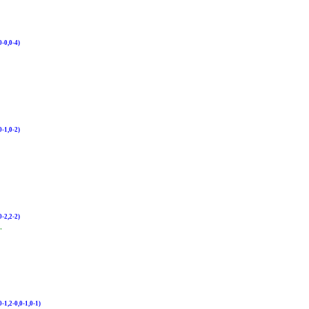
-0,0-4)
-1,0-2)
-2,2-2)
"
1,2-0,0-1,0-1)