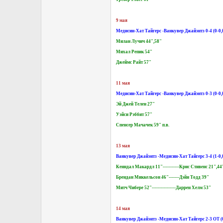
9 мая
Медисин-Хат Тайгерс -Ванкувер Джайэнтз 0-4 (0-0,0
Милан Лучич 44",58"
Михал Репик 54"
Джеймс Райт 57"
11 мая
Медисин-Хат Тайгерс -Ванкувер Джайэнтз 0-3 (0-0,0
Эй Джей Телен 27"
Уэйси Рэббит 57"
Спенсер Мачачек 59" п.в.
13 мая
Ванкувер Джайэнтз -Медисин-Хат Тайгерс 3-4 (1-0,0
Кенндал Макардл 11"-----------Крис Стивенс 21",44
Брендан Миккельсон 46"-------Дэйн Тодд 39"
Митч Чибере 52"----------------Даррен Хелм 53"
14 мая
Ванкувер Джайэнтз -Медисин-Хат Тайгерс 2-3 ОТ (0-