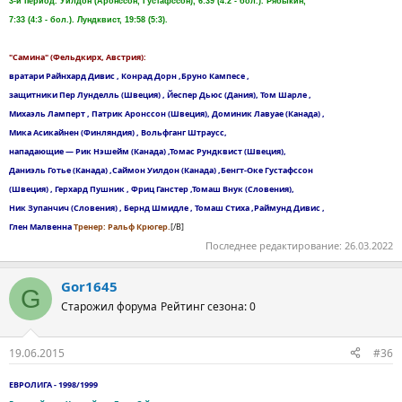
3-й период. Уилдон (Аронссон, Густафссон), 6:39 (4:2 - бол.). Рябыкин,
7:33 (4:3 - бол.). Лундквист, 19:58 (5:3).
"Самина" (Фельдкирх, Австрия):
вратари Райнхард Дивис , Конрад Дорн ,Бруно Кампесе ,
защитники Пер Лунделль (Швеция) , Йеспер Дьюс (Дания), Том Шарле ,
Михаэль Ламперт , Патрик Аронссон (Швеция), Доминик Лавуае (Канада) ,
Мика Асикайнен (Финляндия) , Вольфганг Штраусс,
нападающие — Рик Нэшейм (Канада) ,Томас Рундквист (Швеция),
Даниэль Готье (Канада) ,Саймон Уилдон (Канада) ,Бенгт-Оке Густафссон
(Швеция) , Герхард Пушник , Фриц Ганстер ,Томаш Внук (Словения),
Ник Зупанчич (Словения) , Бернд Шмидле , Томаш Стиха ,Раймунд Дивис ,
Глен Малвенна
Тренер: Ральф Крюгер.
[/B]
Последнее редактирование:
26.03.2022
Gor1645
G
Старожил форума
Рейтинг сезона: 0
19.06.2015
#36
ЕВРОЛИГА - 1998/1999