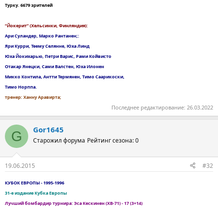
Турку. 6679 зрителей
“Йокерит” (Хельсинки, Финляндия):
Ари Суландер, Марко Рантанен;:
Яри Курри, Теему Селянне, Юха Линд
Юха Йокихарью, Петри Варис, Рами Койвисто
Отакар Янецки, Сами Валстен, Юха Илонен
Микко Контила, Антти Термянен, Тимо Саарикоски,
Тимо Норппа.
тренер: Ханну Аравирта;
Последнее редактирование:
26.03.2022
Gor1645
G
Старожил форума
Рейтинг сезона: 0
19.06.2015
#32
КУБОК ЕВРОПЫ - 1995-1996
31-е издание Кубка Европы
Лучший бомбардир турнира: Эса Кескинен (ХВ-71) - 17 (3+14)