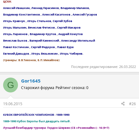
ЦСКА:
Алексей Ивашкин, Леонид Герасимов, Владимир Малахов,
Владимир Константинов , Алексей Касатонов , Алексей Гусаров
Игорь Кравчук , Игорь Стельнов, Сергей Зубов
Игорь Малыхин, Вячеслав Фетисов , Сергей Макаров
Игорь Ларионов , Владимир Крутов , Андрей Хомутов
Вячеслав Быков , Валерий Каменский , Александр Могильный
Павел Костичкин , Сергей Федоров , Павел Буре
Евгений Давыдов , Игорь Вязьмикин , Игорь Чибирев.
(тренеры: В.В.Тихонов, Б.П.Михайлов):
Последнее редактирование:
26.03.2022
Gor1645
G
Старожил форума
Рейтинг сезона: 0
19.06.2015
#26
КУБОК ЕВРОПЕЙСКИХ ЧЕМПИОНОВ - 1989-1990
1989-1990 Кубок Европы был двадцать пятый .
Лучший бомбардир турнира: Гордон Шервен (СБ «Розенхайм») - 16 (9+7)