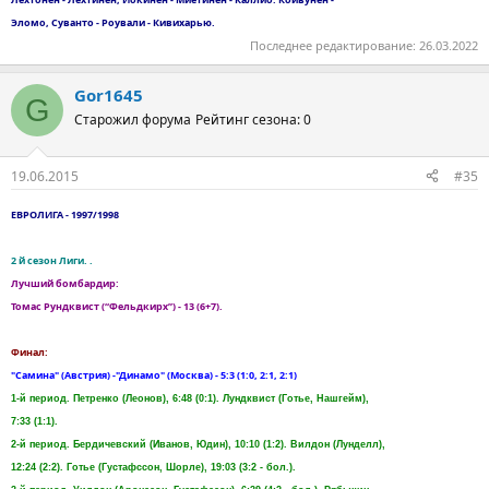
Эломо, Суванто - Роували - Кивихарью.
Последнее редактирование:
26.03.2022
Gor1645
G
Старожил форума
Рейтинг сезона: 0
19.06.2015
#35
ЕВРОЛИГА - 1997/1998
2 й сезон Лиги. .
Лучший бомбардир:
Томас Рундквист (“Фельдкирх”) - 13 (6+7).
Финал:
"Самина" (Австрия) -"Динамо" (Москва) - 5:3 (1:0, 2:1, 2:1)
1-й период. Петренко (Леонов), 6:48 (0:1). Лундквист (Готье, Нашгейм),
7:33 (1:1).
2-й период. Бердичевский (Иванов, Юдин), 10:10 (1:2). Вилдон (Лунделл),
12:24 (2:2). Готье (Густафссон, Шорле), 19:03 (3:2 - бол.).