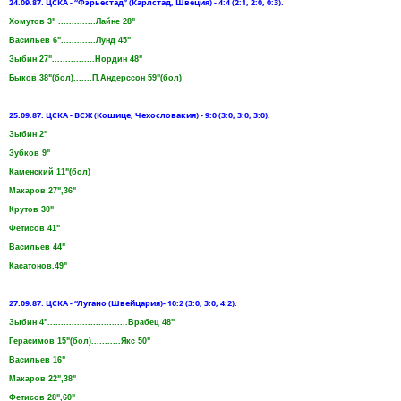
24.09.87. ЦСКА - “Фэрьестад” (Карлстад, Швеция) - 4:4 (2:1, 2:0, 0:3).
Хомутов 3" ..............Лайне 28"
Васильев 6".............Лунд 45"
Зыбин 27"................Нордин 48"
Быков 38"(бол).......П.Андерссон 59"(бол)
25.09.87. ЦСКА - ВСЖ (Кошице, Чехословакия) - 9:0 (3:0, 3:0, 3:0).
Зыбин 2"
Зубков 9"
Каменский 11"(бол)
Макаров 27",36"
Крутов 30"
Фетисов 41"
Васильев 44"
Касатонов.49"
27.09.87. ЦСКА - “Лугано (Швейцария)- 10:2 (3:0, 3:0, 4:2).
Зыбин 4"..............................Врабец 48"
Герасимов 15"(бол)...........Якс 50"
Васильев 16"
Макаров 22",38"
Фетисов 28",60"