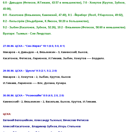
6:0 - Давыдов (Фетисов, И.Гимаев, 43:57 в меньшинстве), 7:0 - Хомутов (Крутов, Зубков,
45:08),
8:0 - Касатонов (Вязьмикин, Каменский, 47:40), 8:1 - Йернберг (Лооб, Р.Карлссон, 49:02),
8:2 - Кильстрём (Эльдебринк, К.Янссон, 50:20 в большинстве),
9:2 - Зыбин (Касатонов, Зубков, 52:26), 10:2 - Вязьмикин (Фетисов, 58:60 в меньшинстве).
Вратари: Тыжных - Сэм Линдстаал.
27.08.86. ЦСКА – “Сен-Жервэ” 19:1 (6:0, 5:0, 8:1)
Макаров – 4, Давыдов – 4, Вязьмикин – 3, Каменский, Быков,
Касатонов, Фетисов, Ларионов, И.Гимаев, Зыбин, Хомутов ----- Бордело.
29.08.86. ЦСКА – "Дукла" 9:3 (2:1, 5:2, 2:0)
Макаров – 2, Хомутов – 2, Зыбин, Крутов, Быков
И.Гимаев, Ларионов ----- Влк, Долана, Кучера.
30.08.86. ЦСКА – "Розенхайм" 8:0 (4:0, 2:0, 2:0)
Каменский – 2, Вязьмикин – 2, Васильев, Быков, Крутов, И.Гимаев.
ЦСКА:
Евгений Белошейкин, Александр Тыжных; Вячеслав Фетисов
Алексей Касатонов , Владимир Зубков,Игорь Стельнов