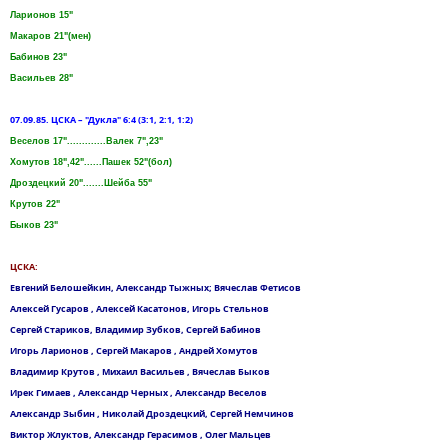
Ларионов 15"
Макаров 21"(мен)
Бабинов 23"
Васильев 28"
07.09.85. ЦСКА – "Дукла" 6:4 (3:1, 2:1, 1:2)
Веселов 17".............Валек 7",23"
Хомутов 18",42"......Пашек 52"(бол)
Дроздецкий 20".......Шейба 55"
Крутов 22"
Быков 23"
ЦСКА:
Евгений Белошейкин, Александр Тыжных; Вячеслав Фетисов
Алексей Гусаров , Алексей Касатонов, Игорь Стельнов
Сергей Стариков, Владимир Зубков, Сергей Бабинов
Игорь Ларионов , Сергей Макаров , Андрей Хомутов
Владимир Крутов , Михаил Васильев , Вячеслав Быков
Ирек Гимаев , Александр Черных , Александр Веселов
Александр Зыбин , Николай Дроздецкий, Сергей Немчинов
Виктор Жлуктов, Александр Герасимов , Олег Мальцев