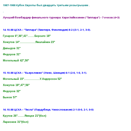
1987-1988 Кубок Европы был двадцать третьим розыгрышем .
.
Лучший бомбардир финального турнира: Кари Хейккинен ("Таппара") - 7 очков (4+3)
14.10.88 ЦСКА – “Таппара” (Тампере, Финляндия) 8-2 ((3-1, 2-1, 3-0).
Гусаров 6",36",41"........Борсато 18"
Хомутов 14"..................Ямалайнен 23"
Давыдов 31"
Федоров 31"
Могильный 42",50"
15.10.88 ЦСКА – “Бьерклевен” (Умео, Швеция) 6-1 (2-0, 1-0, 3-1).
Могильный 15"..................У.Андерссон 52"
Хомутов 18",47",56"
Федоров 32"
Быков 57"
16.10.88 ЦСКА – “Тесла” (Пардубице, Чехословакия) 2-1 (0-0, 2-1, 0-0)
Крутов 26"........Янецки 21"(бол)
Ларионов 31"(бол)