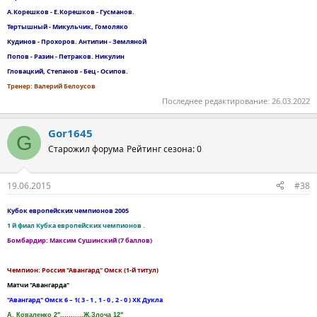
А.Корешков - Е.Корешков - Гусманов.
Тертышный - Микульчик, Гомоляко
Кудинов - Прохоров. Антипин - Земляной
Попов - Разин - Петраков. Никулин
Гловацкий, Степанов - Бец - Осипов.
Тренер: Валерий Белоусов
Последнее редактирование:
26.03.2022
Gor1645
G
Старожил форума
Рейтинг сезона: 0
19.06.2015
#38
Кубок европейских чемпионов 2005
1 й фиал Кубка европейских чемпионов .
Бомбардир: Максим Сушинский (7 баллов)
Чемпион: Россия "Авангард" Омск (1-й титул)
Матчи "Авангарда"
"Авангард" Омск 6 – 1( 3 - 1 , 1 - 0 , 2 - 0 ) ХК Дукла
А. Коваленко 2"...........Ж.Злоча 12"