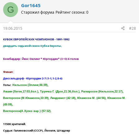
Gor1645
G
Старожил форума
Рейтинг сезона: 0
19.06.2015
#28
КУБОК ЕВРОПЕЙСКИХ ЧЕМПИОНОВ - 1991-1992
двадцать седьмой сезон Кубка Европы,
Бомбардир: Йенс Охлинг * Юргорден* (3 +3) 6 голов
Финал:
Дюссельдорф - Юргорден 2-7 (1-1,1-2,0-4)
Голы:
Нильссон (Эллинг,06:39),
Аманн (Хеген,17:03,бол.), Трунчка Г. (Дусе,21:36,бол.), Рагнарссон (Нильссон,22:17),
Викторссон (М.Юханссон,33:39), Линдквист (42:18), Юханссон М. (44:56), Юханссон М.
(49:09),
Викторссон(А.Хуско вар.) (57:32).
11500 зрителей.
Судьи: Галиновский (СССР), Йокеля, Штадлер