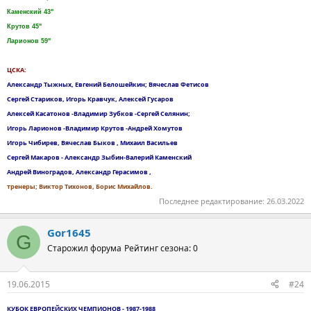
Каменский 43"
Крутов 45"
Ларионов 59"
ЦСКА:
Александр Тыжных, Евгений Белошейкин; Вячеслав Фетисов
Сергей Стариков, Игорь Кравчук, Алексей Гусаров
Алексей Касатонов -Владимир Зубков -Сергей Селянин;
Игорь Ларионов -Владимир Крутов -Андрей Хомутов
Игорь Чибирев, Вячеслав Быков , Михаил Васильев
Сергей Макаров - Александр Зыбин-Валерий Каменский
Андрей Виноградов, Александр Герасимов ,
тренеры; Виктор Тихонов, Борис Михайлов.
Последнее редактирование:
26.03.2022
Gor1645
G
Старожил форума
Рейтинг сезона: 0
19.06.2015
#24
КУБОК ЕВРОПЕЙСКИХ ЧЕМПИОНОВ - 1987-1988