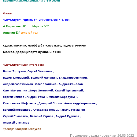
Европейская Хоккейная Лига -3-й сезон
Финал:
"Металлург" - "Динамо" - 2:1 ОТ(0:0, 0:0, 1:1, 1:0)
А.Корешков 58" ......Марков 59"
Антипин 63"
золотой гол
Судьи: Михалик, Лауфф (оба - Словакия), Падевет (Чехия).
Москва. Дворец спорта Лужники. 11 000
"Металлург" (Магнитогорск)
Борис Тортунов ,Сергей Земченок ,
Вадим Гловацкий , Валерий Никулин , Владимир Антипин ,
Андрей Сапожников , Олег Леонтьев , Андрей Соколов ,
Олег Микульчик ,Игорь Земляной , Сергей Тертышный ,
Сергей Осипов , Андрей Разин , Михаил Бородулин ,
Константин Шафранов , Дмитрий Попов , Александр Корешков ,
Евгений Корешков , Александр Гольц , Равиль Гусманов ,
Сергей Гомоляко , Валерий Карпов , Андрей Кудинов ,
Алексей Степанов
Тренер: Валерий Белоусов
Последнее редактирование:
26.03.2022