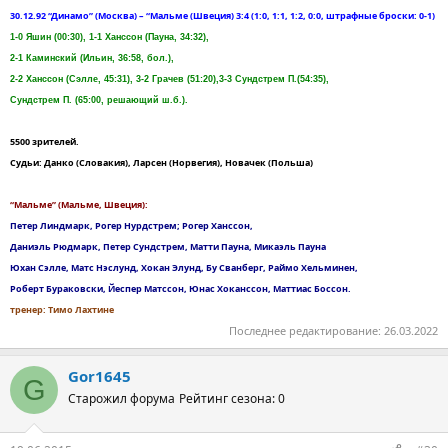
30.12.92 “Динамо” (Москва) – “Мальме (Швеция) 3:4 (1:0, 1:1, 1:2, 0:0, штрафные броски: 0-1)
1-0 Яшин (00:30), 1-1 Ханссон (Пауна, 34:32),
2-1 Каминский (Ильин, 36:58, бол.),
2-2 Ханссон (Сэлле, 45:31), 3-2 Грачев (51:20),3-3 Сундстрем П.(54:35),
Сундстрем П. (65:00, решающий ш.б.).
5500 зрителей.
Судьи: Данко (Словакия), Ларсен (Норвегия), Новачек (Польша)
“Мальме” (Мальме, Швеция):
Петер Линдмарк, Рогер Нурдстрем; Рогер Ханссон,
Даниэль Рюдмарк, Петер Сундстрем, Матти Пауна, Микаэль Пауна
Юхан Сэлле, Матс Нэслунд, Хокан Элунд, Бу Сванберг, Раймо Хельминен,
Роберт Бураковски, Йеспер Матссон, Юнас Хоканссон, Маттиас Боссон.
тренер: Тимо Лахтине
Последнее редактирование:
26.03.2022
Gor1645
G
Старожил форума
Рейтинг сезона: 0