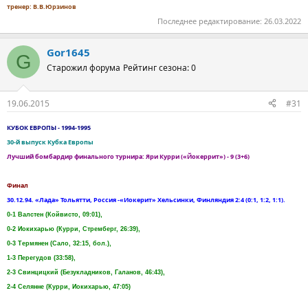
тренер: В.В.Юрзинов
Последнее редактирование:
26.03.2022
Gor1645
G
Старожил форума
Рейтинг сезона: 0
19.06.2015
#31
КУБОК ЕВРОПЫ - 1994-1995
30-й выпуск Кубка Европы
Лучший бомбардир финального турнира: Яри Курри («Йокеррит») - 9 (3+6)
Финал
30.12.94. «Лада» Тольятти, Россия -«Иокерит» Хельсинки, Финляндия 2:4 (0:1, 1:2, 1:1).
0-1 Валстен (Койвисто, 09:01),
0-2 Иокихарью (Курри, Стремберг, 26:39),
0-3 Термянен (Сало, 32:15, бол.),
1-3 Перегудов (33:58),
2-3 Свинцицкий (Безукладников, Галанов, 46:43),
2-4 Селянне (Курри, Иокихарью, 47:05)