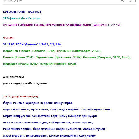
19.06.2015
#30
КУБОК ЕВРОПЫ - 1993-1994
29 й финалКубок Европы .
Лучший бомбардир финального турнира: Александр Юдин («Динамо») - 7 (1+6)
Финал:
31.12.93. ТПС – “Динамо” 4:3 (0:1, 2:2, 2:0).
Воробьев (Грибко, Воронов, 12:55), Нурминен (Кипрусофф, 28:33),
Козлов (Ильин, 29:41), Здановский (Прокопьев, 33:02), Лехтинен (Смирнов, 36:37, бол.),
Виландер (Вуори, 52:52), Кескинен (Янтунен, 58:35).
4500 зрителей.
Дюссельдорф. «Айсштадион».
ТПС (Турку, Финляндия):
Йоуни Рокама, Фредрик Норрена; Ханну Вирта,
Йоуко Нарванмаа, Эрик Какко, Александр Смирнов, Петтери Нуммелин,
Марко Кипрусофф, Аки-Петтери Берг, Теему Вихервя; Ари Вуори,
Эса Кескинен, Юкка Виландер, Кай Нурминен, Павел Торгаев,
Рейо Микколайнен, Йере Лехтинен, Харри Сильггрен, Марко Янтунен,
Лассе Перьетя, Тони Сихвонен, Микко Виролайнен, Саку Койву.