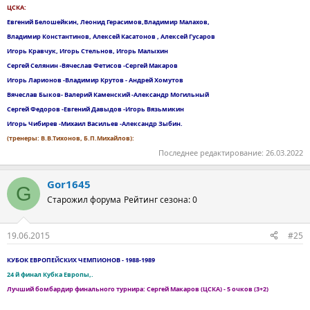
ЦСКА:
Евгений Белошейкин, Леонид Герасимов,Владимир Малахов,
Владимир Константинов, Алексей Касатонов , Алексей Гусаров
Игорь Кравчук, Игорь Стельнов, Игорь Малыхин
Сергей Селянин -Вячеслав Фетисов -Сергей Макаров
Игорь Ларионов -Владимир Крутов - Андрей Хомутов
Вячеслав Быков- Валерий Каменский -Александр Могильный
Сергей Федоров -Евгений Давыдов -Игорь Вязьмикин
Игорь Чибирев -Михаил Васильев -Александр Зыбин.
(тренеры: В.В.Тихонов, Б.П.Михайлов):
Последнее редактирование:
26.03.2022
Gor1645
G
Старожил форума
Рейтинг сезона: 0
19.06.2015
#25
КУБОК ЕВРОПЕЙСКИХ ЧЕМПИОНОВ - 1988-1989
24 й финал Кубка Европы,.
Лучший бомбардир финального турнира: Сергей Макаров (ЦСКА) - 5 очков (3+2)