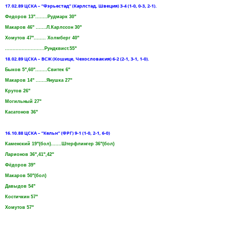
17.02.89 ЦСКА – “Фэрьестад” (Карлстад, Швеция) 3-4 (1-0, 0-3, 2-1).
Федоров 13"........Рудмарк 30"
Макаров 46" .......Л.Карлссон 30"
Хомутов 47"........ Холмберг 40"
..........................Рундквист.55"
18.02.89 ЦСКА – ВСЖ (Кошице, Чехословакия) 6-2 (2-1, 3-1, 1-0).
Быков 5",60"........Свитек 6"
Макаров 14" .......Янушка 27"
Крутов 26"
Могильный 27"
Касатонов 36"
16.10.88 ЦСКА – “Кельн” (ФРГ) 9-1 (1-0, 2-1, 6-0)
Каменский 19"(бол).......Штерфлингер 36"(бол)
Ларионов 36",41",42"
Фёдоров 39"
Макаров 50"(бол)
Давыдов 54"
Костичкин 57"
Хомутов 57"