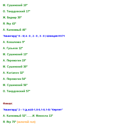
М. Сушинский 10"
О. Твердовский 17"
Ж. Беднар 30"
Я. Ягр 43"
А. Калюжный 46"
"Авангард" 9 – 0( 4 - 0 , 2 - 0 , 3 - 0 ) Швеция HV71
А. Коваленко 9"
А. Гуськов 12"
М. Сушинский 13"
А. Пережогин 19"
М. Сушинский 30"
А. Kurianov 32"
А. Пережогин 54"
М. Сушинский 56"
О. Твердовский 57"
Финал:
"Авангард" 2 – 1 (д.в)(0-1,0-0,1-0,1-0) "Kярпят"
А. Калюжный 52".......И. Миккола 13"
Я. Ягр 75"
(золотой гол)