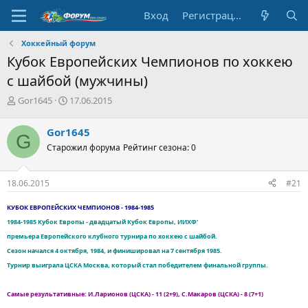
Вход
Регистрация
Хоккейный форум
Кубок Европейских Чемпионов по хоккею
с шайбой (мужчины)
А
Д
Gor1645
17.06.2015
в
а
т
т
Gor1645
G
о
а
Старожил форума
Рейтинг сезона: 0
р
н
т
а
е
ч
18.06.2015
#21
м
а
ы
л
К
УБОК ЕВРОПЕЙСКИХ ЧЕМПИОНОВ - 1984-1985
а
1984-1985 Кубок Европы - двадцатый Кубок Европы, ИИХФ'
премьера Европейского клубного турнира по хоккею с шайбой.
Сезон начался 4 октября, 1984, и финишировал на 7 сентября 1985.
Турнир выиграла ЦСКА Москва, который стал победителем финальной группы.
Самые результативные: И.Ларионов (ЦСКА) - 11 (2+9), С.Макаров (ЦСКА) - 8 (7+1)