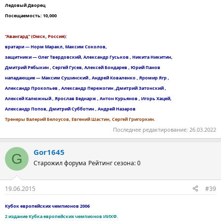
Ледовый Дворец
Посещаемость: 10,000
"Авангард" (Омск, Россия):
вратари — Норм Маракл, Максим Соколов,
защитники — Олег Твердовский, Александр Гуськов , Никита Никитин,
Дмитрий Рябыкин , Сергей Гусев, Алексей Бондарев , Юрий Панов
нападающие — Максим Сушинский , Андрей Коваленко , Яромир Ягр ,
Александр Прокопьев , Александр Пережогин ,Дмитрий Затонский ,
Алексей Калюжный , Ярослав Беднарж , Антон Курьянов , Игорь Хацей,
Александр Попов, Дмитрий Субботин , Андрей Назаров
Тренеры Валерий Белоусов, Евгений Шастин, Сергей Григоркин.
Последнее редактирование:
26.03.2022
Gor1645
G
Старожил форума
Рейтинг сезона: 0
19.06.2015
#39
Кубок европейских чемпионов 2006
2 издание Кубка европейских чемпионов ИИХФ.