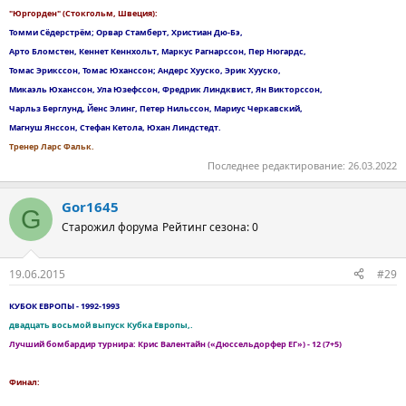
"Юргорден" (Стокгольм, Швеция):
Томми Сёдерстрём; Орвар Стамберт, Христиан Дю-Бэ,
Арто Бломстен, Кеннет Кеннхольт, Маркус Рагнарссон, Пер Нюгардс,
Томас Эрикссон, Томас Юханссон; Андерс Хууско, Эрик Хууско,
Микаэль Юханссон, Ула Юзефссон, Фредрик Линдквист, Ян Викторссон,
Чарльз Берглунд, Йенс Элинг, Петер Нильссон, Мариус Черкавский,
Магнуш Янссон, Стефан Кетола, Юхан Линдстедт.
Тренер Ларс Фальк.
Последнее редактирование:
26.03.2022
Gor1645
G
Старожил форума
Рейтинг сезона: 0
19.06.2015
#29
КУБОК ЕВРОПЫ - 1992-1993
двадцать восьмой выпуск Кубка Европы,.
Лучший бомбардир турнира: Крис Валентайн («Дюссельдорфер ЕГ») - 12 (7+5)
Финал: