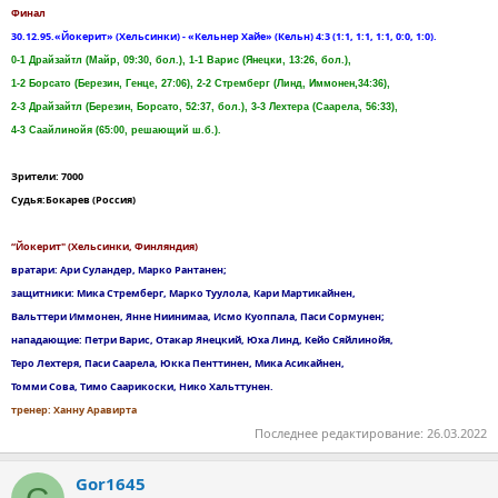
Финал
30.12.95.«Йокерит» (Хельсинки) - «Кельнер Хайе» (Кельн) 4:3 (1:1, 1:1, 1:1, 0:0, 1:0).
0-1 Драйзайтл (Майр, 09:30, бол.), 1-1 Варис (Янецки, 13:26, бол.),
1-2 Борсато (Березин, Генце, 27:06), 2-2 Стремберг (Линд, Иммонен,34:36),
2-3 Драйзайтл (Березин, Борсато, 52:37, бол.), 3-3 Лехтера (Саарела, 56:33),
4-3 Саайлинойя (65:00, решающий ш.б.).
Зрители: 7000
Судья:Бокарев (Россия)
“Йокерит" (Хельсинки, Финляндия)
вратари: Ари Суландер, Марко Рантанен;
защитники: Мика Стремберг, Марко Туулола, Кари Мартикайнен,
Вальттери Иммонен, Янне Ниинимаа, Исмо Куоппала, Паси Сормунен;
нападающие: Петри Варис, Отакар Янецкий, Юха Линд, Кейо Сяйлинойя,
Теро Лехтеря, Паси Саарела, Юкка Пенттинен, Мика Асикайнен,
Томми Сова, Тимо Саарикоски, Нико Хальттунен.
тренер: Ханну Аравирта
Последнее редактирование:
26.03.2022
Gor1645