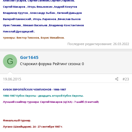
Алексей Гусаров, Сергей Селянин,Сергей Стариков;
Сергей Макаров , Игорь Вязьмикин ,Андрей Хомутов
Владимир Крутов , Александр Зыбин , Евгений Давыдов
Валерий Каменский , Игорь Ларионов ,Вячеслав Быков
Ирек Гимаев , Михаил Васильев ,Владимир Константинов
Николай Дроздецкий ;
тренеры: Виктор Тихонов, Борис Михайлов.
Последнее редактирование:
26.03.2022
Gor1645
G
Старожил форума
Рейтинг сезона: 0
19.06.2015
#23
КУБОК ЕВРОПЕЙСКИХ ЧЕМПИОНОВ - 1986-1987
1986-1987 Кубок Европы - двадцать второй Кубок Европы.
Лучший снайпер турнира: Сергей Макаров (ЦСКА) - 7 шайб (5 матчей)
Финальный турнир.
Лугано (Швейцария). 24 - 27 сентября 1987 г.