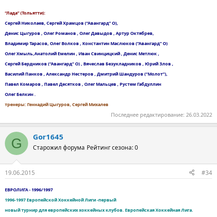
“Лада” (Тольятти):
Сергей Николаев, Сергей Храмцов (“Авангард” О),
Денис Цыгуров , Олег Романов , Олег Давыдов , Артур Октябрев,
Владимир Тарасов, Олег Волков , Константин Маслюков (“Авангард” О)
Олег Хмыль,Анатолий Емелин , Иван Свинцицкий , Денис Метлюк ,
Сергей Бердников (“Авангард” О) , Вячеслав Безукладников , Юрий Злов ,
Василий Панков , Александр Нестеров , Дмитрий Шандуров (“Молот”),
Павел Комаров , Павел Десятков , Олег Мальцев , Рустем Габдуллин
Олег Белкин .
тренеры: Геннадий Цыгуров, Сергей Михалев
Последнее редактирование:
26.03.2022
Gor1645
G
Старожил форума
Рейтинг сезона: 0
19.06.2015
#34
ЕВРОЛИГА - 1996/1997
1996-1997 Европейской Хоккейной Лиги -первый
новый турнир для европейских хоккейных клубов. Европейская Хоккейная Лига.