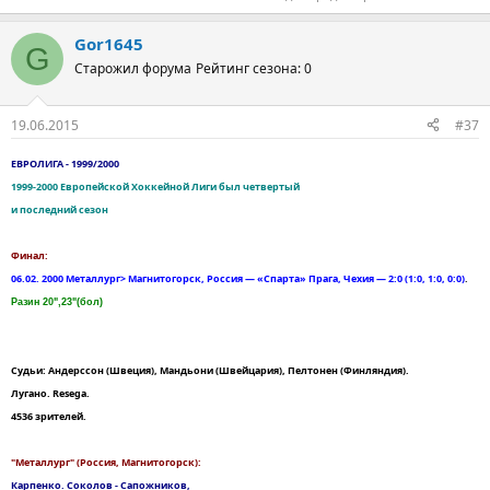
Gor1645
G
Старожил форума
Рейтинг сезона: 0
19.06.2015
#37
ЕВРОЛИГА - 1999/2000
1999-2000 Европейской Хоккейной Лиги был четвертый
и последний сезон
Финал:
06.02. 2000 Металлург> Магнитогорск, Россия — «Спарта» Прага, Чехия — 2:0 (1:0, 1:0, 0:0)
.
Разин 20",23"(бол)
Судьи: Андерссон (Швеция), Мандьони (Швейцария), Пелтонен (Финляндия).
Лугано. Resega.
4536 зрителей.
"Металлург" (Россия, Магнитогорск):
Карпенко. Соколов - Сапожников,