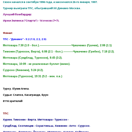
Сезон начался в сентябре 1996 года, а закончился 26-го января, 1997.
Турнир выиграла ТПС, обыгравший ХК Динамо Москва .
Лучший бомбардир:
Иржи Зеленка (“Спарта”) - 14 очков (7+7).
Финал:
ТПС - "Динамо" - 5:2 (1:0, 2:2, 2:0)
Меттовара 7:30 (1:0 - бол.).------------------------------------Чумаченко (Грачев), 2:08 (1:1)
Тимонен (Турессон, Вирта), 6:08 (2:1 - бол.).-----------Чумаченко (Грибко), 7:18 (2:2).
Меттовара (Сундблад, Турессон), 8:45 (3:2).
Меттовара, 10:09 - не реализовал буллит (мимо).
Суурсоо (Хювенен), 5:24 (4:2).
Меттовара (Турессон), 19:31 (5:2 - мен. п.в.)
Турку. Elysee Arena.
Судьи: Слапке, Касагранде, Брун
8116 зрителей
ТПС:
Хурме. Тимонен - Вирта. Меттовара - Турессон -
Сундблад. Скопинцев - Скрастиньш, Хювенен - Алто - Суурсоо.
Лехтонен - Лехтинен, Йокинен - Миетинен - Каллио. Койвунен -