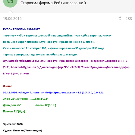
G
Старожил форума
Рейтинг сезона: 0
19.06.2015
#33
КУБОК ЕВРОПЫ - 1996-1997
1996-1997 Кубок Европы шел 32-й и последний выпуск Кубка Европы, ИИХФ'
премьера Европейского клубного турнира по хоккею с шайбой.
Сезон начался 11 октября 1996, и финишировал на 30 декабря 1996 года.
Турнир выиграла Лада Тольятти, обыгравшая Модо .
Лучшие бомбардиры финального турнира: Петер Андерссон («Дюссельдорфер ЕГ») - 5
(3+2), Алексей Кудашов («Дюссельдорфер ЕГ») - 5 (2+3), Томас Брандль («Дюссельдорфер
ЕГ») - 5 (1+4) очков
Финал
30.12.1996. «Лада» Тольятти - МоДо Эрншельдсвик - 4:3 (0:3, 3:0, 0:0,1:0).
Злов 23",38"(бол)........Ган 4",13"
Давыдов 25"...............Янссон 8"(бол.)
Панков 71"(бул)
Зрители: 3600.
Судья: Ингман(Финляндия)