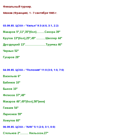
Финальный турнир.
Межев (Франция). 1 - 7 сентября 1985 г.
03.09.85. ЦСКА – “Кельн” 9:3 (4:0, 3:1, 2:2)
Макаров 5",11",35"(бол).........Сикора 39"
Крутов 13"(бол),25",49" ..........Шиллер 44"
Дроздецкий 13".......................Трунчка 46"
Черных 52"
Гусаров 28"
04.09.85. ЦСКА – “Полония” 11:0 (3:0, 1:0, 7:0)
Васильев 6"
Бабинов 10"
Быков 10"
Фетисов 37",48"
Макаров 46",49"(бол),58"(мен)
Гимаев 54"
Ларионов 59"
Хомутов 60"
06.09.85. ЦСКА – "АИК" 5:1 (2:0, 3:1, 0:0)
Стельнов 2"......... Нильссон.27"