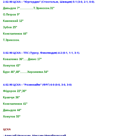
2.02.90 ЦСКА – “Юргорден” (Стокгольм, Швеция) 5-1 (3-0, 2-1, 0-0).
Давыдов 7"...............Т.Эрикссон.31"
О.Петров 9"
Каменский 12"
Зубов 25"
Константинов 44"
Т.Эрикссон.
3.02.90 ЦСКА – ТПС (Турку, Финляндия) 4-2 (0-1, 1-1, 3-1).
Коваленко 36".....Дэвис 17"
Хомутов 43"
Буре 46",48"........Хирсимяки.54"
4.02.90 ЦСКА – “Розенхайм” (ФРГ) 6-0 (0-0, 3-0, 3-0)
Фёдоров 22",30"
Кравчук 36"
Константинов 41"
Давыдов 44"
Хомутов 55"
ЦСКА
: Алексей Ивашкин, Максим Михайловский,