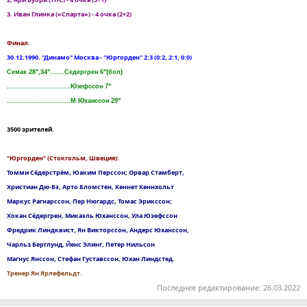
3. Иван Глинка («Спарта») - 4 очка (2+2)
Финал.
30.12.1990. "Динамо" Москва - "Юргорден" 2:3 (0:2, 2:1, 0:0)
Семак 28",34".......Седергрен 6"(бол)
...............................Юзефссон 7"
...............................М.Юханссон 29"
3500 зрителей.
"Юргорден" (Стокгольм, Швеция):
Томми Сёдерстрём, Юаким Перссон; Орвар Стамберт,
Христиан Дю-Бэ, Арто Бломстен, Кеннет Кеннхольт
Маркус Рагнарссон, Пер Нюгардс, Томас Эрикссон;
Хокан Сёдергрен, Микаэль Юханссон, Ула Юзефссон
Фредрик Линдквист, Ян Викторссон, Андерс Юханссон,
Чарльз Берглунд, Йенс Элинг, Петер Нильсон
Магнус Янссон, Стефан Густавссон, Юхан Линдстед.
Тренер Ян Ярлефельдт.
Последнее редактирование:
26.03.2022