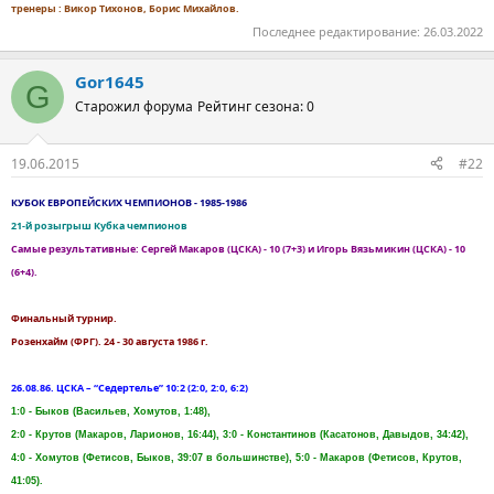
тренеры : Викор Тихонов, Борис Михайлов.
Последнее редактирование:
26.03.2022
Gor1645
G
Старожил форума
Рейтинг сезона: 0
19.06.2015
#22
КУБОК ЕВРОПЕЙСКИХ ЧЕМПИОНОВ - 1985-1986
21-й розыгрыш Кубка чемпионов
Самые результативные: Сергей Макаров (ЦСКА) - 10 (7+3) и Игорь Вязьмикин (ЦСКА) - 10
(6+4).
Финальный турнир.
Розенхайм (ФРГ). 24 - 30 августа 1986 г.
26.08.86. ЦСКА – “Седертелье” 10:2 (2:0, 2:0, 6:2)
1:0 - Быков (Васильев, Хомутов, 1:48),
2:0 - Крутов (Макаров, Ларионов, 16:44), 3:0 - Константинов (Касатонов, Давыдов, 34:42),
4:0 - Хомутов (Фетисов, Быков, 39:07 в большинстве), 5:0 - Макаров (Фетисов, Крутов,
41:05).