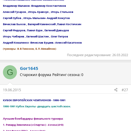
Владимир Малахов -Владимир Константинов
Алексей Гусаров , Игорь Кравчук , Игорь Стельнов
Сергей Зубов , Игорь Малыхин- Андрей Хомутов
Вячеслав Быков , Валерий Каменский ,Павел Костичкин
Сергей Федоров, Павел Буре , Евгений Давыдов
Игорь Чибирев , Евгений Шастин , Олег Петров
Андрей Коваленко -Вячеслав Буцаев.-Алексей Касатонов
(тренеры: В.В.Тихонов, Б.П.Михайлов):
Последнее редактирование:
26.03.2022
Gor1645
G
Старожил форума
Рейтинг сезона: 0
19.06.2015
#27
КУБОК ЕВРОПЕЙСКИХ ЧЕМПИОНОВ - 1990-1991
1990-1991 Кубок Европы -двадцать шестой сезон.
Лучшие бомбардиры финального турнира:
1. Рихард Земличка («Спарта») - 4 очка (4+0)
2, Ари Вуори (ТПС) - 4 очка (3+1)