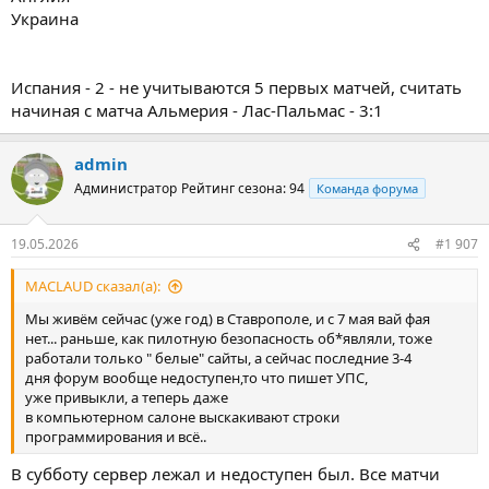
Украина
Испания - 2 - не учитываются 5 первых матчей, считать
начиная с матча Альмерия - Лас-Пальмас - 3:1
admin
Администратор
Рейтинг сезона: 94
Команда форума
19.05.2026
#1 907
MACLAUD сказал(а):
Мы живём сейчас (уже год) в Ставрополе, и с 7 мая вай фая
нет... раньше, как пилотную безопасность об*являли, тоже
работали только " белые" сайты, а сейчас последние 3-4
дня форум вообще недоступен,то что пишет УПС,
уже привыкли, а теперь даже
в компьютерном салоне выскакивают строки
программирования и всё..
В субботу сервер лежал и недоступен был. Все матчи