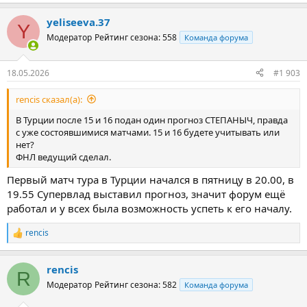
Дополняйте список.
yeliseeva.37
Y
Модератор
Рейтинг сезона: 558
Команда форума
18.05.2026
#1 903
rencis сказал(а):
В Турции после 15 и 16 подан один прогноз СТЕПАНЫЧ, правда
с уже состоявшимися матчами. 15 и 16 будете учитывать или
нет?
ФНЛ ведущий сделал.
Первый матч тура в Турции начался в пятницу в 20.00, в
19.55 Супервлад выставил прогноз, значит форум ещё
работал и у всех была возможность успеть к его началу.
rencis
Р
е
а
rencis
к
R
ц
Модератор
Рейтинг сезона: 582
Команда форума
и
и