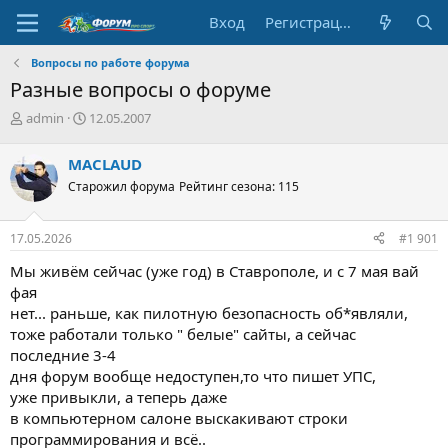
Вход
Регистрация
Вопросы по работе форума
Разные вопросы о форуме
А
Д
admin
12.05.2007
в
а
т
т
MACLAUD
о
а
Старожил форума
Рейтинг сезона: 115
р
н
т
а
е
ч
17.05.2026
#1 901
м
а
ы
л
Мы живём сейчас (уже год) в Ставрополе, и с 7 мая вай
а
фая
нет... раньше, как пилотную безопасность об*являли,
тоже работали только " белые" сайты, а сейчас
последние 3-4
дня форум вообще недоступен,то что пишет УПС,
уже привыкли, а теперь даже
в компьютерном салоне выскакивают строки
программирования и всё..