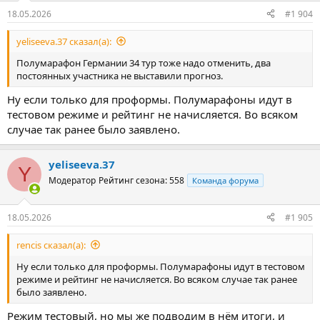
:
18.05.2026
#1 904
yeliseeva.37 сказал(а):
Полумарафон Германии 34 тур тоже надо отменить, два
постоянных участника не выставили прогноз.
Ну если только для проформы. Полумарафоны идут в
тестовом режиме и рейтинг не начисляется. Во всяком
случае так ранее было заявлено.
yeliseeva.37
Y
Модератор
Рейтинг сезона: 558
Команда форума
18.05.2026
#1 905
rencis сказал(а):
Ну если только для проформы. Полумарафоны идут в тестовом
режиме и рейтинг не начисляется. Во всяком случае так ранее
было заявлено.
Режим тестовый, но мы же подводим в нём итоги, и