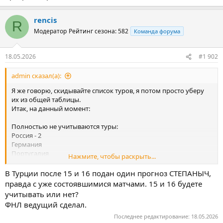
rencis
R
Модератор
Рейтинг сезона: 582
Команда форума
18.05.2026
#1 902
admin сказал(а):
Я же говорю, скидывайте список туров, я потом просто уберу
их из общей таблицы.
Итак, на данный момент:
Полностью не учитываются туры:
Россия - 2
Германия
Португалия
Нажмите, чтобы раскрыть...
Украина
В Турции после 15 и 16 подан один прогноз СТЕПАНЫЧ,
Не учитываются матчи 15 и 16 мая:
правда с уже состоявшимися матчами. 15 и 16 будете
Казахстан
учитывать или нет?
Испания - 2
ФНЛ ведущий сделал.
Англия
Последнее редактирование:
18.05.2026