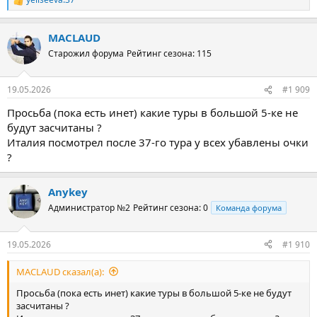
Р
е
а
MACLAUD
к
ц
Старожил форума
Рейтинг сезона: 115
и
и
:
19.05.2026
#1 909
Просьба (пока есть инет) какие туры в большой 5-ке не
будут засчитаны ?
Италия посмотрел после 37-го тура у всех убавлены очки
?
Anykey
Администратор №2
Рейтинг сезона: 0
Команда форума
19.05.2026
#1 910
MACLAUD сказал(а):
Просьба (пока есть инет) какие туры в большой 5-ке не будут
засчитаны ?