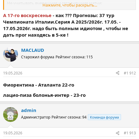
Не учитывать вчерашние и сегодняшние матчи:
Нажмите, чтобы раскрыть...
Казахстан
Испания - 2
А 17-го воскресенье
- как ???
Прогнозы: 37 тур
Англия
Чемпионата Италии.Серия А 2025/2026г. 17.05. -
17.05.2026г. надо быть полным идиотом , чтобы не
Все верно?
дать прог находясь в 5-ке !
MACLAUD
Старожил форума
Рейтинг сезона: 115
19.05.2026
#1 912
Фиорентина - Аталанта 22-го
лацио-пиза болонья-интер - 23-го
admin
Администратор
Рейтинг сезона: 94
Команда форума
19.05.2026
#1 913