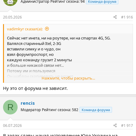
Администратор
Рейтинг сезона: 94
Команда форума
20.05.2026
#1 916
vadimkyr сказал(а):
Сейчас нет инета, ни на роутере, ни на сmартах 4G, 5G.
Валялся старинный Itel, 2-3G
вставили симку и о чудо, он
взял форумпроспорт, но
каждую команду грузит 2 минуты
и больше никакой связи нет...
Потому им и пользуемся
Он шаблон скопировать не может
Нажмите, чтобы раскрыть...
приходится жать "ответ" на последнего давшего прог
...от того и такие прогнозы.
Ну это от форума не зависит.
rencis
R
Модератор
Рейтинг сезона: 582
Команда форума
06.07.2026
#1 917
В залах славы начал исправление Юра Украина на