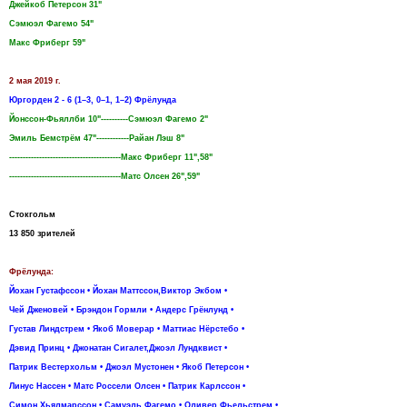
Джейкоб Петерсон 31"
Сэмюэл Фагемо 54"
Макс Фриберг 59"
2 мая 2019 г.
Юргорден 2 - 6 (1–3, 0–1, 1–2) Фрёлунда
Йонссон-Фьяллби 10"----------Сэмюэл Фагемо 2"
Эмиль Бемстрём 47"------------Райан Лэш 8"
-----------------------------------------Макс Фриберг 11",58"
-----------------------------------------Матс Олсен 26",59"
Стокгольм
13 850 зрителей
Фрёлунда:
Йохан Густафссон • Йохан Маттссон,Виктор Экбом •
Чей Дженовей • Брэндон Гормли • Андерс Грёнлунд •
Густав Линдстрем • Якоб Моверар • Маттиас Нёрстебо •
Дэвид Принц • Джонатан Сигалет,Джоэл Лундквист •
Патрик Вестерхольм • Джоэл Мустонен • Якоб Петерсон •
Линус Нассен • Матс Россели Олсен • Патрик Карлссон •
Симон Хьялмарссон • Самуэль Фагемо • Оливер Фьельстрем •