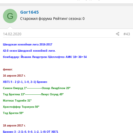
Gor1645
G
Старожил форума
Рейтинг сезона: 0
14.02.2020
#43
Шведская хоккейная лига 2016-2017
42-й сезон Шведской хоккейной лиги.
бомбардир: Йоаким Линдстрем /Шеллефтео АИК/ 18+ 36= 54
финал:
16 апреля 2017 г.
ХВ71 5 - 2 (2–1, 1–0, 2–1) Брюнес
Симон Онеруд 1"-----------------Оскар Линдблом 20"
Тед Бритена 13"------------------Линус Олунд 49"
Маттиас Теденби 31"
Христоффер Торнгрен 50"
Тед Бритен 59"
18 апреля 2017 г.
Брюнес 3 - 2 (1–0, 0–0, 1–2, 1–0) ОТ ХВ71