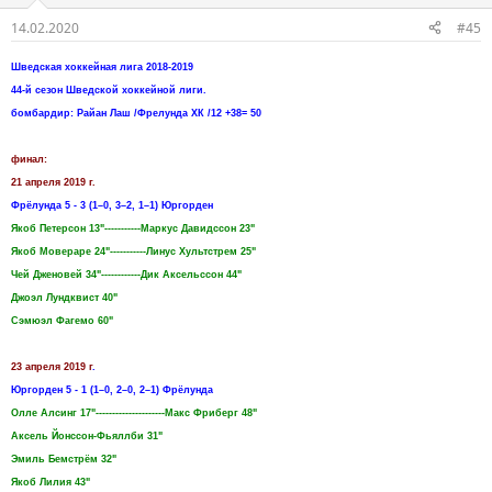
14.02.2020
#45
Шведская хоккейная лига 2018-2019
44-й сезон Шведской хоккейной лиги.
бомбардир: Райан Лаш /Фрелунда ХК /12 +38= 50
финал:
21 апреля 2019 г.
Фрёлунда 5 - 3 (1–0, 3–2, 1–1) Юргорден
Якоб Петерсон 13"-----------Маркус Давидссон 23"
Якоб Мовераре 24"-----------Линус Хультстрем 25"
Чей Дженовей 34"------------Дик Аксельссон 44"
Джоэл Лундквист 40"
Сэмюэл Фагемо 60"
23 апреля 2019 г
.
Юргорден 5 - 1 (1–0, 2–0, 2–1) Фрёлунда
Олле Алсинг 17"---------------------Макс Фриберг 48"
Аксель Йонссон-Фьяллби 31"
Эмиль Бемстрём 32"
Якоб Лилия 43"