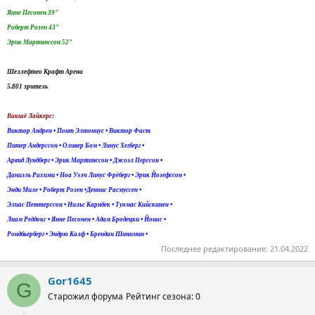
Янне Песонен 39"
Роберт Розен 43"
Эрик Мартинссон 52"
Шеллефтео Крафт Арена
5,801 зритель
Вакшё Лайкерс:
Виктор Андрен • Понт Элтониус • Виктор Фаст
Питер Андерссон • Оливер Бом • Линус Хегберг •
Арвид Лундберг • Эрик Мартинссон • Джоэл Перссон •
Даниэль Рахими • Ноа Уэлч Линус Фрёберг • Эрик Йозефссон •
Энди Миле • Роберт Розен •Деннис Расмуссен •
Элиас Петтерссон • Нильс Карнбек • Туомас Кийскинен •
Лиам Реддокс • Янне Песонен • Адам Бродецки • Йонас •
Рондбьерберг • Эндрю Калф • Брендан Шинимин •
Последнее редактирование:
21.04.2022
Gor1645
G
Старожил форума
Рейтинг сезона: 0