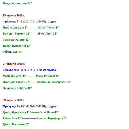
Линус Хультстрем 54"
25 апреля 2019 г.
Фрёлунда 5 - 2 (1–1, 3–1, 1–0) Юргорден
Якоб Мовераре 2"------------Олле Алсинг 8"
Брэндон Гормли 21"---------Якоб Лиля 24"
Сэмюэл Фагемо 23"
Джоэл Лундквист 33"
Райан Лаш 43"
27 апреля 2019 г.
Юргорден 3 - 2 (0–1, 2–1, 1–0) Фрёлунда
Маттиас Гутер 36"-----------Макс Фриберг 8"
Якоб Джозефсон 37"--------Саймон Хьялмарссон 32"
Никлас Бергфорс 49"
30 апреля 2019 г.
Фрёлунда 6 - 2 (1–0, 3–0, 2–2) Юргорден
Джоэл Лундквист 11"----------Якоб Лиля 44"
Райан Лаш 21"------------------Никлас Бергфорс 45"
Джоэл Мустонен 23"