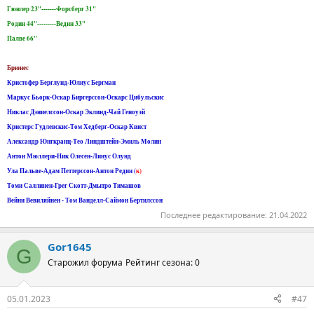
Гюнлер 23"-------Форсберг 31"
Родин 44"---------Ведин 33"
Палве 66"
Брюнес
Кристофер Берглунд-Юлиус Бергман
Маркус Бьорк-Оскар Биргерссон-Оскарс Цибульскис
Никлас Дэниелссон-Оскар Эклинд-Чай Геноуэй
Кристерс Гудлевскис-Том Хедберг-Оскар Квист
Александр Юнгкранц-Тео Линдштейн-Эмиль Молин
Антон Мюллери-Ник Олесен-Линус Олунд
Ула Пальве-Адам Петтерссон-Антон Редин (
к)
Томи Саллинен-Грег Скотт-Дмытро Тимашов
Вейни Вевиляйнен - Том Ванделл-Саймон Бертилссон
Последнее редактирование:
21.04.2022
Gor1645
G
Старожил форума
Рейтинг сезона: 0
05.01.2023
#47