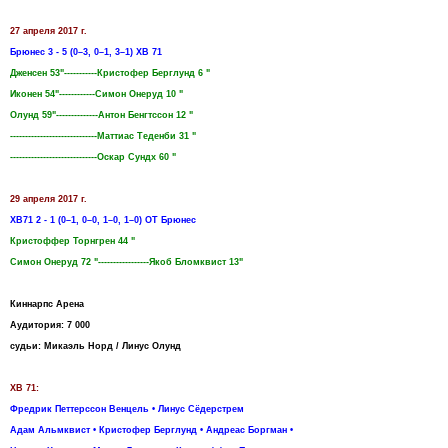
27 апреля 2017 г.
Брюнес 3 - 5 (0–3, 0–1, 3–1) ХВ 71
Дженсен 53"-----------Кристофер Берглунд 6 "
Иконен 54"------------Симон Онеруд 10 "
Олунд 59"--------------Антон Бенгтссон 12 "
-----------------------------Маттиас Теденби 31 "
-----------------------------Оскар Сундх 60 "
29 апреля 2017 г.
ХВ71 2 - 1 (0–1, 0–0, 1–0, 1–0) ОТ Брюнес
Кристоффер Торнгрен 44 "
Симон Онеруд 72 "-----------------Якоб Бломквист 13"
Киннарпс Арена
Аудитория: 7 000
судьи: Микаэль Норд / Линус Олунд
ХВ 71:
Фредрик Петтерссон Венцель • Линус Сёдерстрем
Адам Альмквист • Кристофер Берглунд • Андреас Боргман •