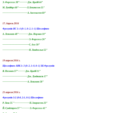
Э. Форсселл 38"-----------Дж. Крабб 44"
М. Лундберг 60"-----------Л. Бенгтссон 55"
---------------------------------А. Аксельссон 60"
17. Апрель 2016
Фрелунда HC 1: 4 (0: 1, 0: 2, 1: 1) Шеллефтео
А. Легконен 48"-------------Дж. Норман 10"
-----------------------------------Э. Форсселл 26"
-----------------------------------С. Ахо 30"
-----------------------------------П. Линдхольм 55"
19 апреля 2016 г.
Щеллефтео АИК 1: 3 (0: 2, 1: 0, 0: 1) ХК Фролунда
Я. Песонен 37"----------Дж. Крабб 11"
---------------------------------Дж. Лундквист 17"
---------------------------------А. Легконен 58"
21 апреля 2016 г.
Фрелунда 3:2 (0:0, 2:1, 0:1) Шеллефтео
Р. Лаш 35 "--------------------П. Закриссон 23"
Й. Сундстрем 37 "-----------Э. Форсселл 41"