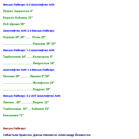
Векше Лейкерс 0-3 Шеллефтео АИК
Патрик Закриссон 4"
Кирилл Кабанов 31"
Роб Шремп 58"
Шеллефтео АИК 2-4 Векше Лейкерс
Норман 39",49"....... Розен 29"
................................Ракшани 38",53"
Векше Лейкерс 1-2 Шеллефтео АИК
Taмбеллини 44".......Холмстром 4"
................................Линдхольм 54"
Шеллефтео АИК 1-4 Векше Лейкерс
Песонен 39"...........Лаюнен 8",59"
................................Жозефссон 10"
................................Реддокс 59"
Векше Лейкерс 3-2 2OT Шеллефтео АИК
Лаюнен...49".............Видинг 12"
Тамбеллини..55".....Кабанов 23"
Киискинен 71"
Векше Лейкерс:
Себастьян Эриксон, Джош Хеннесси ,Александр Йоханссон