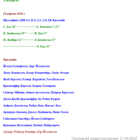
Э. Фельт 49 "
24 апреля 2016 г.
Щеллефтео АИК 3:5 (0:3, 2:2, 1:0) ХК Фролунда
С. Ахо 26"---------------------А. Легконен 2",15"
П. Линдхольм 29"---------Н. Ласу 9"
М. Лундберг 51"------------Л. Бенгтссон 27"
------------------------------------Р. Лэш 32"
Фролунда:
Йохан Густафссон, Ларс Йоханссон
Лукас Бенгтссон, Оскар Фантенберг, Элиас Фельт
Якоб Ларссон, Оливер Лауридсен, Том Нильссон
Кристоффер Перссон, Хенрик Теммернес
Спенсер Эбботт, Антон Аксельссон, Патрик Карлссон
Джои Крабб, Кристоффер Эн, Робин Фигрен
Андреас Джонссон, Райан Лаш, Никлас Ласу
Арттури Леконен, Джоэл Лундквист, Матс Олсен
Себастьян Сталберг, Йохан Сундстрем
Кристиан Весалайнен, Понтус Видерстрём
Тренер: Роджер Реннберг, Пэр Йоханссон
Последнее редактирование:
21.04.2022