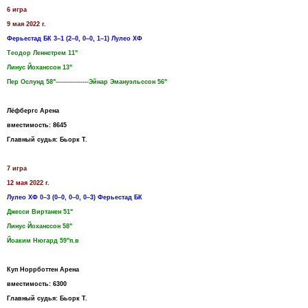
6 игра
9 мая 2022 г.
Ферьестад БК 3–1 (2–0, 0–0, 1–1) Лулео ХФ
Теодор Леннстрем 11"
Линус Йоханссон 13"
Пер Ослунд 58"----------------Эйнар Эмануэльссон 56"
Лёфбергс Арена
вместимость: 8645
Главный судья: Бьорк Т.
7 игра
12 мая 2022 г.
Лулео ХФ 0–3 (0–0, 0–0, 0–3) Ферьестад БК
Джесси Виртанен 51"
Линус Йоханссон 58"
Йоаким Нюгард 59"п.в
Куп Норрботтен Арена
вместимость: 6300
Главный судья: Бьорк Т.