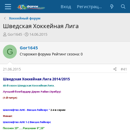
Вход
Регистрация
Хоккейный форум
Шведская Хоккейная Лига
А
Д
Gor1645
14.06.2015
в
а
т
т
Gor1645
G
о
а
Старожил форума
Рейтинг сезона: 0
р
н
т
а
е
ч
21.06.2015
#41
м
а
ы
л
Шведская Хоккейная Лига 2014/2015
а
40-й сезон Шведская Хоккейная Лига .
Лучший бомбардир:Дерек Райан (Эребру)
(1-й титул)
Шеллефтео АИК - Векше Лейкерс "
2-4 в серии
Финал:
Шеллефтео АИК 1-2 Векше Лейкерс
Песонен 10".....Ракшнани 6",16"