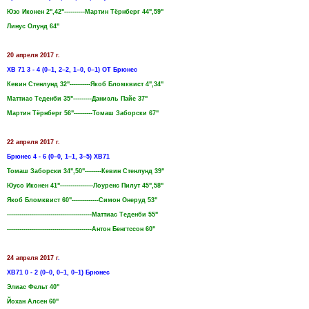
Юзо Иконен 2",42"----------Мартин Тёрнберг 44",59"
Линус Олунд 64"
20 апреля 2017 г.
ХВ 71 3 - 4 (0–1, 2–2, 1–0, 0–1) ОТ Брюнес
Кевин Стенлунд 32"----------Якоб Бломквист 4",34"
Маттиас Теденби 35"---------Даниэль Пайе 37"
Мартин Тёрнберг 56"---------Томаш Заборски 67"
22 апреля 2017 г.
Брюнес 4 - 6 (0–0, 1–1, 3–5) ХВ71
Томаш Заборски 34",50"--------Кевин Стенлунд 39"
Юусо Иконен 41"----------------Лоуренс Пилут 45",58"
Якоб Бломквист 60"-------------Симон Онеруд 53"
-----------------------------------------Маттиас Теденби 55"
-----------------------------------------Антон Бенгтссон 60"
24 апреля 2017 г
.
ХВ71 0 - 2 (0–0, 0–1, 0–1) Брюнес
Элиас Фельт 40"
Йохан Алсен 60"