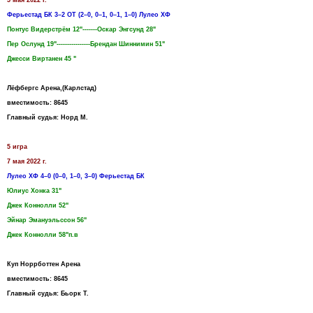
Ферьестад БК 3–2 ОТ (2–0, 0–1, 0–1, 1–0) Лулео ХФ
Понтус Видерстрём 12"-------Оскар Энгсунд 28"
Пер Ослунд 19"----------------Брендан Шиннимин 51"
Джесси Виртанен 45 "
Лёфбергс Арена,(Карлстад)
вместимость: 8645
Главный судья: Норд М.
5 игра
7 мая 2022 г.
Лулео ХФ 4–0 (0–0, 1–0, 3–0) Ферьестад БК
Юлиус Хонка 31"
Джек Коннолли 52"
Эйнар Эмануэльссон 56"
Джек Коннолли 58"п.в
Куп Норрботтен Арена
вместимость: 8645
Главный судья: Бьорк Т.