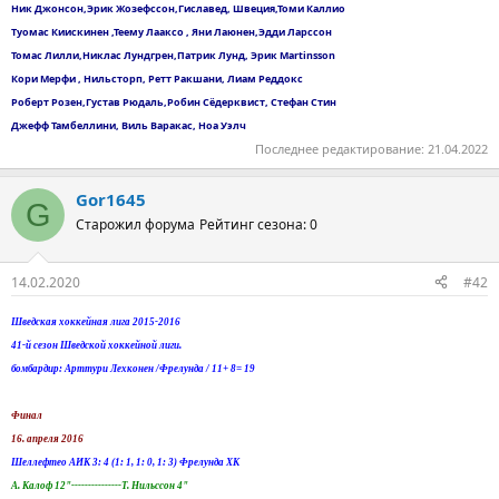
Ник Джонсон,Эрик Жозефссон,Гиславед, Швеция,Томи Каллио
Туомас Киискинен ,Теему Лааксо , Яни Лаюнен,Эдди Ларссон
Томас Лилли,Никлас Лундгрен,Патрик Лунд, Эрик Martinsson
Кори Мерфи , Нильсторп, Ретт Ракшани, Лиам Реддокс
Роберт Розен,Густав Рюдаль,Робин Сёдерквист, Стефан Стин
Джефф Тамбеллини, Виль Варакас, Ноа Уэлч
Последнее редактирование:
21.04.2022
Gor1645
G
Старожил форума
Рейтинг сезона: 0
14.02.2020
#42
Шведская хоккейная лига 2015-2016
41-й сезон Шведской хоккейной лиги.
бомбардир: Арттури Лехконен /Фрелунда / 11+ 8= 19
Финал
16. апреля 2016
Шеллефтео АИК 3: 4 (1: 1, 1: 0, 1: 3) Фрелунда ХК
А. Калоф 12"---------------Т. Нильссон 4"