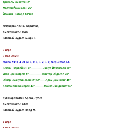
Даниэль Викстен 15"
Мартин Йоханссон 26"
Йоаким Нюгорд 55"п.в
Лёфбергс Арена, Карлстад
вместимость: 8645
Главный судья: Бьорк Т.
3 игра
3 мая 2022 г.
Лулео ХФ 5–4 ОТ (3–1, 0–1, 1–2, 1–0) Ферьестад БК
Юхани Тюрвяйнен 4"---------------Линус Йоханссон 19"
Исак Бреннстрем 5"----------------Виктор Эйдселл 31"
Эйнар Эмануэльссон 15",65"------Адам Джиннинг 45"
Константин Комарек 43"-----------Майкл Линдквист 56"
Куп Норрботтен Арена, Лулео
вместимость: 6300
Главный судья: Норд М.
4 игра
5 мая 2022 г.