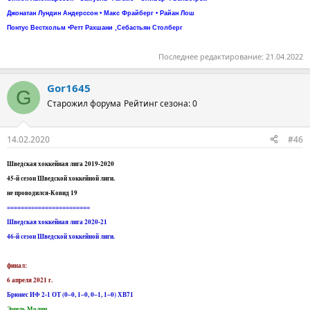
Джонатан Лундин Андерссон • Макс Фрайберг • Райан Лош
Понтус Вестхольм •Ретт Рахшани ,Себастьян Столберг
Последнее редактирование:
21.04.2022
Gor1645
G
Старожил форума
Рейтинг сезона: 0
14.02.2020
#46
Шведская хоккейная лига 2019-2020
45-й сезон Шведской хоккейной лиги.
не проводился-Ковид 19
========================
Шведская хоккейная лига 2020-21
46-й сезон Шведской хоккейной лиги.
финал:
6 апреля 2021 г.
Брюнес ИФ 2-1 ОТ (0–0, 1–0, 0–1, 1–0) ХВ71
Эмиль Молин