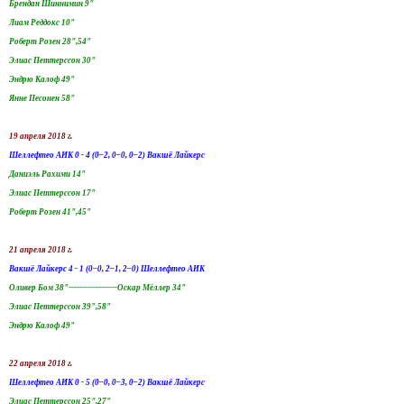
Брендан Шиннимин 9"
Лиам Реддокс 10"
Роберт Розен 28",54"
Элиас Петтерссон 30"
Эндрю Калоф 49"
Янне Песонен 58"
19 апреля 2018 г.
Шеллефтео АИК 0 - 4 (0–2, 0–0, 0–2) Вакшё Лайкерс
Даниэль Рахими 14"
Элиас Петтерссон 17"
Роберт Розен 41",45"
21 апреля 2018 г.
Вакшё Лайкерс 4 - 1 (0–0, 2–1, 2–0) Шеллефтео АИК
Оливер Бом 38"------------------Оскар Мёллер 34"
Элиас Петтерссон 39",58"
Эндрю Калоф 49"
22 апреля 2018 г.
Шеллефтео АИК 0 - 5 (0–0, 0–3, 0–2) Вакшё Лайкерс
Элиас Петтерссон 25",27"