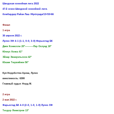
Шведская хоккейная лига 2022
47-й сезон Шведской хоккейной лиги.
бомбардир:Райан Лаш /Фрёлунда/13+53=66
Финал
1 игра
30 апреля 2022 г.
Лулео ХФ 4–1 (1–1, 0–0, 3–0) Ферьестад БК
Джек Коннолли 20"-----------Пер Ослунд 18"
Юлиус Хонка 41"
Эйнар Эмануэльссон 42"
Юхани Тюрвяйнен 56"
Куп Норрботтен Арена, Лулео
вместимость: 6300
Главный судья: Норд М.
2 игра
2 мая 2022 г.
Фарьестад БК 4–0 (2–0, 1–0, 1–0) Лулео ХФ
Теодор Леннстрем 13"