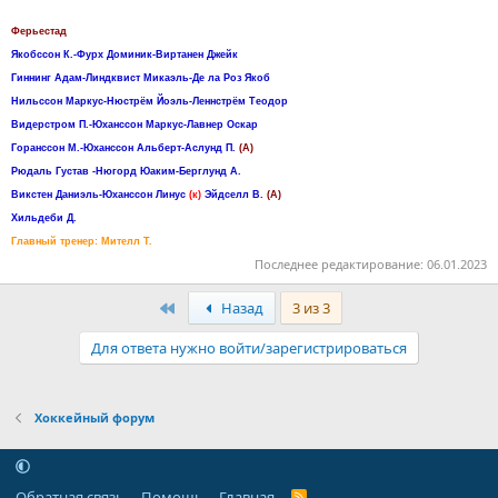
Ферьестад
Якобссон К.-Фурх Доминик-Виртанен Джейк
Гиннинг Адам-Линдквист Микаэль-Де ла Роз Якоб
Нильссон Маркус-Нюстрём Йоэль-Леннстрём Теодор
Видерстром П.-Юханссон Маркус-Лавнер Оскар
Горанссон М.-Юханссон Альберт-Аслунд П.
(A)
Рюдаль Густав -Нюгорд Юаким-Берглунд А.
Викстен Даниэль-Юханссон Линус
(к)
Эйдселл В.
(A)
Хильдеби Д.
Главный тренер: Мителл Т.
Последнее редактирование:
06.01.2023
Первый
Назад
3 из 3
Для ответа нужно войти/зарегистрироваться
Хоккейный форум
Обратная связь
Помощь
Главная
R