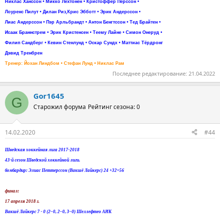
Никлас Ханссон • Микко Лехтонен • Кристоффер Перссон •
Лоуренс Пилут • Дилан Риз,Крис Эбботт • Эрик Андерссон •
Лиас Андерссон • Пэр Арльбрандт • Антон Бенгтссон • Тед Брайтен •
Исаак Браннстрем • Эрик Кристенсен • Теему Лайне • Симон Онеруд •
Филип Сандберг • Кевин Стенлунд • Оскар Сундх • Маттиас Тёрдронг
Дэвид Тренбрен
Тренер: Йохан Линдбом • Стефан Лунд • Никлас Рам
Последнее редактирование:
21.04.2022
Gor1645
G
Старожил форума
Рейтинг сезона: 0
14.02.2020
#44
Шведская хоккейная лига 2017-2018
43-й сезон Шведской хоккейной лиги.
бомбардир: Элиас Петтерссон (Вакшё Лайкерс) 24 +32=56
финал:
17 апреля 2018 г.
Вакшё Лайкерс 7 - 0 (2–0, 2–0, 3–0) Шеллефтео АИК