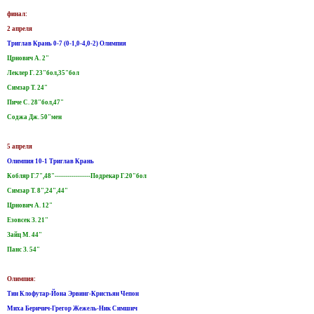
финал:
2 апреля
Триглав Крань 0-7 (0-1,0-4,0-2) Олимпия
Црнович А. 2"
Леклер Г. 23"бол,35"бол
Симзар Т. 24"
Пиче С. 28"бол,47"
Соджа Дж. 50"мен
5 апреля
Олимпия 10-1 Триглав Крань
Кобляр Г.7",48"-----------------Подрекар Г.20"бол
Симзар Т. 8",24",44"
Црнович А. 12"
Езовсек З. 21"
Зайц М. 44"
Панс З. 54"
Олимпия:
Тин Клофутар-Йона Эрвинг-Кристьян Чепон
Миха Беричич-Грегор Жежель-Ник Симшич