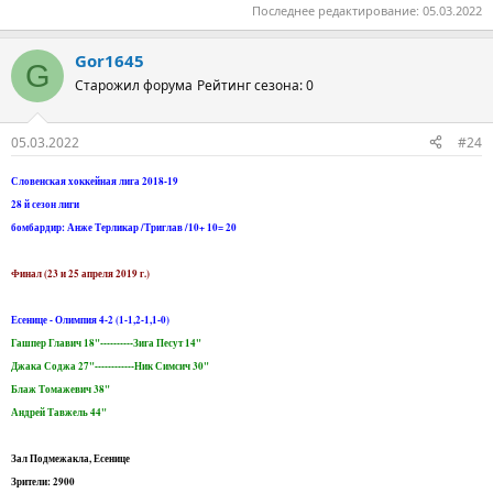
Последнее редактирование:
05.03.2022
Gor1645
G
Старожил форума
Рейтинг сезона: 0
05.03.2022
#24
Словенская хоккейная лига 2018-19
28 й сезон лиги
бомбардир: Анже Терликар /Триглав /10+ 10= 20
Финал (23 и 25 апреля 2019 г.)
Есенице - Олимпия 4-2 (1-1,2-1,1-0)
Гашпер Главич 18"----------Зига Песут 14"
Джака Соджа 27"------------Ник Симсич 30"
Блаж Томажевич 38"
Андрей Тавжель 44"
Зал Подмежакла, Есенице
Зрители: 2900