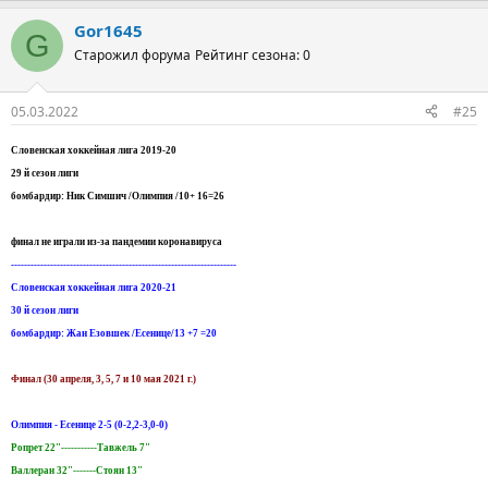
Gor1645
G
Старожил форума
Рейтинг сезона: 0
05.03.2022
#25
Словенская хоккейная лига 2019-20
29 й сезон лиги
бомбардир: Ник Симшич /Олимпия /10+ 16=26
финал не играли из-за пандемии коронавируса
---------------------------------------------------------------------
Словенская хоккейная лига 2020-21
30 й сезон лиги
бомбардир: Жан Езовшек /Есенице/13 +7 =20
Финал (30 апреля, 3, 5, 7 и 10 мая 2021 г.)
Олимпия - Есенице 2-5 (0-2,2-3,0-0)
Ропрет 22"-----------Тавжель 7"
Валлеран 32"-------Стоян 13"