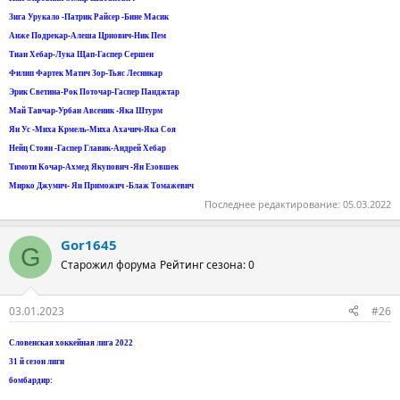
Зига Урукало -Патрик Райсер -Бине Масик
Анже Подрекар-Алеша Црнович-Ник Пем
Тиан Хебар-Лука Щап-Гаспер Сершен
Филип Фартек Матич Зор-Тьяс Лесникар
Эрик Светина-Рок Поточар-Гаспер Панджтар
Май Тавчар-Урбан Авсеник -Яка Штурм
Ян Ус -Миха Крмель-Миха Ахачич-Яка Соя
Нейц Стоян -Гаспер Главик-Андрей Хебар
Тимоти Кочар-Ахмед Якупович -Ян Езовшек
Мирко Джумич- Ян Приможич -Блаж Томажевич
Последнее редактирование:
05.03.2022
Gor1645
G
Старожил форума
Рейтинг сезона: 0
03.01.2023
#26
Словенская хоккейная лига 2022
31 й сезон лиги
бомбардир: