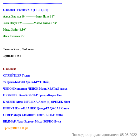
---------------------------------------------------------------
Олимпия - Есенице 5-2 (1-1,1-1,3-0)
Аляж Хватал 10"----------Эрик Панс 11"
Зига Песут 22"------------Матье Ганьон 33"
Миха Зайц 44,50"
Жан Езовсек 55"
Тиволи Холл, Любляна
Зрители: 3752
Олимпия:
СПРЕЙТЦЕР Тилен
Ус Джин-БАТИЧ Урош-БРУС Нейц
ЧЕПОН Кристиан-ЧЕПОН Марк-ХВАТАЛ Аляж
ЕЗОВШЕК Жан-КОБЛАР Грегор-Корен Гал
КУЯВЕЦ Анеж-МУЗЫКА Алеся (к) ОРЕХЕК Янез
ПЕШУТ Жига-ПЛАНКО Давид-РАДЖСАР Сашо
СЕВЕР Марк-СИМШИЧ Ник-СВЕТЬЕ Жига
ВИДМАР Лука-Заджич Миха-ЗОРКО Лука
Тренер:ВНУК Юре
Последнее редактирование:
05.03.2022