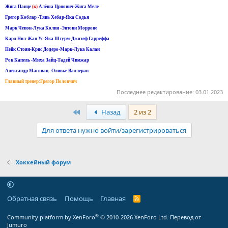
Жига Панце
(к)
Алёша Црнович-Жига Меле
Грегор Коблар -Тянь Хебар-Яка Содья
Марк Чепон-Лука Колин -Энтони Морроне
Карл Нил-Жан Ус-Яка Штурм-Джозеф Гарреффа
Нейк Стоян-Крис Додеро-Марк-Лука Калан
Рок Капель -Миха Зайц-Тадей Чимжар
Александр Маговац--Оливье Валлеран
Главный тренер:Грегор Полончич
Последнее редактирование:
03.01.2023
Первый
Назад
2 из 2
Для ответа нужно войти/зарегистрироваться
Хоккейный форум
Обратная связь
Помощь
Главная
R
S
S
®
Community platform by XenForo
© 2010-2026 XenForo Ltd.
Перевод от
Jumuro