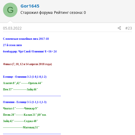
Gor1645
G
Старожил форума
Рейтинг сезона: 0
05.03.2022
#23
Словенская хоккейная лига 2017-18
27 й сезон лиги
бомбардир: Чрт Сной /Олимпия/ 8 +16= 24
Финал (7, 10, 12 и 14 апреля 2018 года)
Есенице - Олимпия 3-2 (1-0,1-0,1-2)
Алагич 8",42"--------Орехек 44"
Пем 37"---------------Зайц 46"
----------------------------------------------------------------
Олимпия - Есенице 3-5 (1-1,1-1,1-3)
Чватал 1"---------Чимжар 9"
Песяк 28"---------Калан 21",60"п.в.
Зайц 42"-----------Соджа 48"
----------------------Маговац 51"
----------------------------------------------------------------