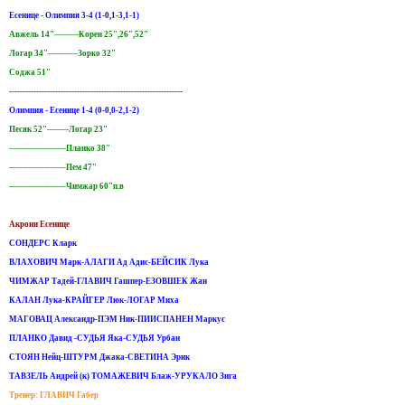
Есенице - Олимпия 3-4 (1-0,1-3,1-1)
Авжель 14"---------Корен 25",26",52"
Логар 34"-----------Зорко 32"
Соджа 51"
----------------------------------------------------------------
Олимпия - Есенице 1-4 (0-0,0-2,1-2)
Песяк 52"--------Логар 23"
---------------------Планко 38"
---------------------Пем 47"
---------------------Чимжар 60"п.в
Акрони Есенице
СОНДЕРС Кларк
ВЛАХОВИЧ Марк-АЛАГИ Ад Адис-БЕЙСИК Лука
ЧИМЖАР Тадей-ГЛАВИЧ Гашпер-ЕЗОВШЕК Жан
КАЛАН Лука-КРАЙГЕР Люк-ЛОГАР Миха
МАГОВАЦ Александр-ПЭМ Ник-ПИИСПАНЕН Маркус
ПЛАНКО Давид -СУДЬЯ Яка-СУДЬЯ Урбан
СТОЯН Нейц-ШТУРМ Джака-СВЕТИНА Эрик
ТАВЗЕЛЬ Андрей (к) ТОМАЖЕВИЧ Блаж-УРУКАЛО Зига
Тренер: ГЛАВИЧ Габер