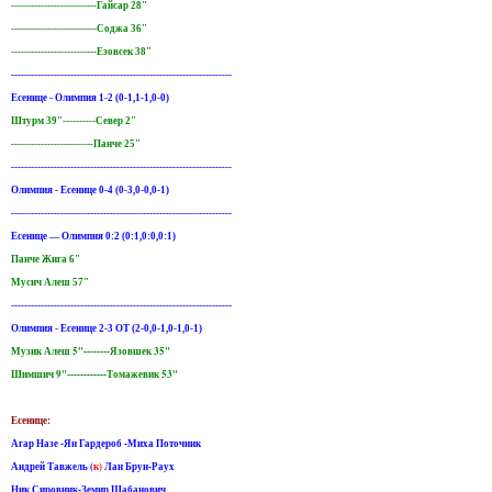
--------------------------Гайсар 28"
--------------------------Соджа 36"
--------------------------Езовсек 38"
-------------------------------------------------------------------
Есенице - Олимпия 1-2 (0-1,1-1,0-0)
Штурм 39"----------Север 2"
-------------------------Панче 25"
-------------------------------------------------------------------
Олимпия - Есенице 0-4 (0-3,0-0,0-1)
-------------------------------------------------------------------
Есенице — Олимпия 0:2 (0:1,0:0,0:1)
Панче Жига 6"
Мусич Алеш 57"
-------------------------------------------------------------------
Олимпия - Есенице 2-3 ОТ (2-0,0-1,0-1,0-1)
Музик Алеш 5"--------Язовшек 35"
Шимшич 9"------------Томажевик 53"
Есенице:
Агар Назе -Ян Гардероб -Миха Поточник
Андрей Тавжель (
к)
Лан Брун-Раух
Ник Сировник-Земир Шабанович