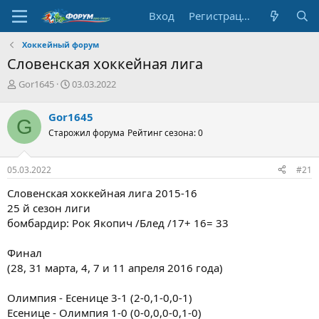
Вход
Регистрация
Хоккейный форум
Словенская хоккейная лига
А
Д
Gor1645
03.03.2022
в
а
т
т
Gor1645
G
о
а
Старожил форума
Рейтинг сезона: 0
р
н
т
а
е
ч
05.03.2022
#21
м
а
ы
л
Словенская хоккейная лига 2015-16
а
25 й сезон лиги
бомбардир: Рок Якопич /Блед /17+ 16= 33
Финал
(28, 31 марта, 4, 7 и 11 апреля 2016 года)
Олимпия - Есенице 3-1 (2-0,1-0,0-1)
Есенице - Олимпия 1-0 (0-0,0,0-0,1-0)