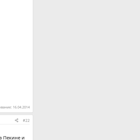
ование:
16.04.2014
#22
в Пекине и