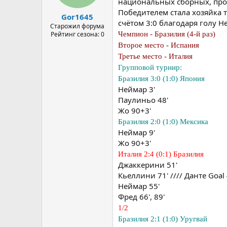
национальных сборных, пров
Победителем стала хозяйка 
Gor1645
счётом 3:0 благодаря голу Н
Старожил форума
Чемпион - Бразилия (4-й раз)
Рейтинг сезона: 0
Второе место - Испания
Третье место - Италия
Групповой турнир:
Бразилия 3:0 (1:0) Япония
Неймар 3'
Паулиньо 48'
Жо 90+3'
Бразилия 2:0 (1:0) Мексика
Неймар 9'
Жо 90+3'
Италия 2:4 (0:1) Бразилия
Джаккерини 51'
Кьеллини 71' //// Данте Goal
Неймар 55'
Фред 66', 89'
1/2
Бразилия 2:1 (1:0) Уругвай