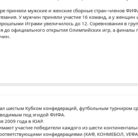
ире приняли мужские и женские сборные стран-членов ФИФ
зания. У мужчин приняли участие 16 команд, а у женщин 
 прошлыми Играми увеличилось до 12. Соревнования в груп
 дня до официального открытия Олимпийских игр, а финалы
жчин.
тал шестым Кубком конфедераций, футбольным турниром с
оводимым под эгидой ФИФА.
я 2009 года в ЮАР.
имают участие победители каждого из шести континенталь
оответствующими конфедерациями (КАФ, КОНМЕБОЛ, УЕФА,