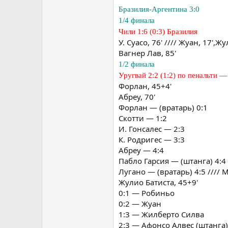
Бразилия-Аргентина 3:0
1/4 финала
Чили 1:6 (0:3) Бразилия
У. Суасо, 76' //// Жуан, 17',Ж
Вагнер Лав, 85'
1/2 финала
Уругвай 2:2 (1:2) по пенальти —
Форлан, 45+4'
Абреу, 70'
Форлан — (вратарь) 0:1
Скотти — 1:2
И. Гонсалес — 2:3
К. Родригес — 3:3
Абреу — 4:4
Пабло Гарсия — (штанга) 4:4
Лугано — (вратарь) 4:5 //// 
Жулио Батиста, 45+9'
0:1 — Робиньо
0:2 — Жуан
1:3 — Жилберто Силва
2:3 — Афонсо Алвес (штанга)