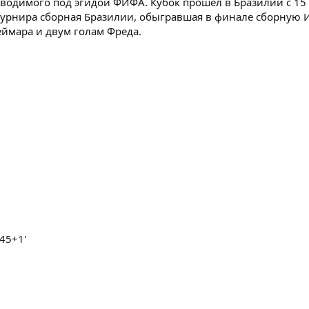
одимого под эгидой ФИФА. Кубок прошёл в Бразилии с 15 
турнира сборная Бразилии, обыгравшая в финале сборную 
еймара и двум голам Фреда.
 45+1'