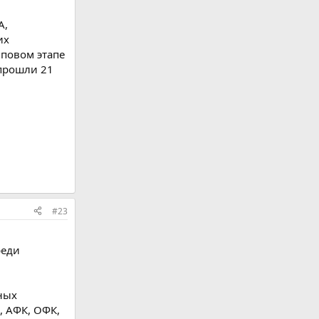
А,
их
повом этапе
 прошли 21
#23
реди
ных
 АФК, ОФК,