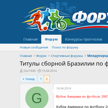
Главная
Форум
Конкурсы прогнозов
Новые сообщения
Поиск по форуму
Главная
Форум
Спортивные форумы
Международ
Титулы сборной Бразилии по ф
А
Д
Gor1645
15.04.2014
в
а
Назад
1
2
т
т
о
а
р
н
16.04.2014
т
а
G
е
ч
Кубок Америки по футболу 200
м
а
ы
л
Кубок Америки по футболу 2