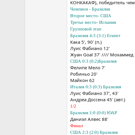
КОНКАКАФ), победитель чемп
Чемпион - Бразилия
Второе место- США
Третье место- Испания
Групповой этап
Бразилия 4:3 (3:1) Египет
Кака 5', 90' (п.)
Луис Фабиано 12'
Жуан Goal 37' //// Мохаммед
США 0:3 (0:2)Бразилия
Фелипе Мело 7'
Робиньо 20'
Майкон 62
Италия 0:3 (0:3) Бразилия
Луис Фабиано 37', 43'
Андреа Доссена 45' (авт.)
1/2
Бразилия 1:0 (0:0) ЮАР
Даниэл Алвес 88'
Финал
США 2:3 (2:0) Бразилия