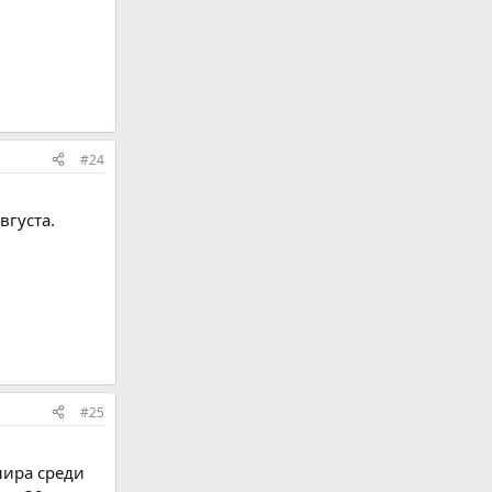
#24
вгуста.
#25
нира среди