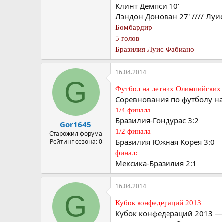
Клинт Демпси 10'
Лэндон Донован 27' //// Луис
Бомбардир
5 голов
Бразилия Луис Фабиано
16.04.2014
G
Футбол на летних Олимпийских 
Соревнования по футболу на
1/4 финала
Бразилия-Гондурас 3:2
Gor1645
1/2 финала
Старожил форума
Бразилия Южная Корея 3:0
Рейтинг сезона: 0
финал:
Мексика-Бразилия 2:1
16.04.2014
G
Кубок конфедераций 2013
Кубок конфедераций 2013 —