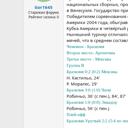
а
национальных сборных, про
Gor1645
в Венесуэле. Государство п
Старожил форума
Победителем соревнования с
Рейтинг сезона: 0
Америки 2004 года, обыграв
Кубка Америки в четвёртый 
Нынешний турнир отличался 
мячей, что в среднем составл
Чемпион - Бразилия
Второе место- Аргентина
Третье место - Мексика
Группа B
Бразилия 0:2 (0:2) Мексика
Н. Кастильо, 24'
Р. Моралес, 29'
Бразилия 3:0 (1:0) Чили
Робиньо, 36' (с пен.), 84', 87'
Бразилия 1:0 (0:0) Эквадор
Робиньо, 56' (с пен.)
Плей-офф
Бразилия-Уругвай 2:2 (5:4 по пе