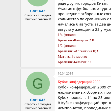
ряде других городов Китая.
Участие в футбольном турн
Gor1645
прошедшие отборочные состя
Старожил форума
количество по сравнению с
Рейтинг сезона: 0
начались 6 августа, за два
августа у женщин и 23 у му
1/4 финала:
Бразилия-Камерун 2:0
1/2 финала:
Бразилия -Аргентина 0;3
Матч за 3е место:
Бразилия-Бельгия 3:0
16.04.2014
G
Кубок конфедераций 2009
Кубок конфедераций 2009 с
национальных сборных, пр
Кубок прошёл с 14 по 28 июн
Gor1645
В Кубке конфедераций прин
Старожил форума
чемпионатов, проводимых с
Рейтинг сезона: 0