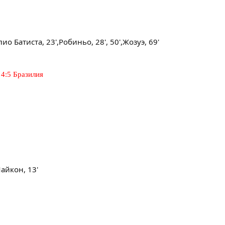
улио Батиста, 23',Робиньо, 28', 50',Жозуэ, 69'
 4:5 Бразилия
Майкон, 13'