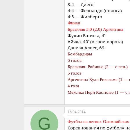
3:4 — Диего
4:4 — Фернандо (штанга)
4:5 — Жилберто
Финал
Бразилия 3:0 (2:0) Аргентина
Жулио Батиста, 4'
Айяла, 40' (в свои ворота)
Даниэл Алвес, 69'
Бомбардиры
6 голов
Бразилия- Робиньо (2 — с пен.)
5 голов
Аргентина Хуан Рикельме (1 — с
4 гола
Мексика Нери Кастильо (1 — с п
16.04.2014
G
Футбол на летних Олимпийских 
Соревнования по футболу на