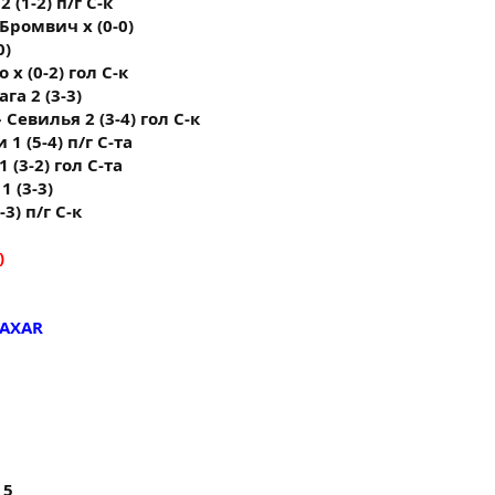
 (1-2) п/г С-к
 Бромвич х (0-0)
0)
 х (0-2) гол С-к
га 2 (3-3)
 Севилья 2 (3-4) гол С-к
 1 (5-4) п/г С-та
 (3-2) гол С-та
1 (3-3)
3) п/г С-к
)
SAXAR
 5