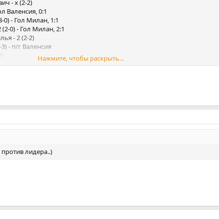
ич - х (2-2)
Гол Валенсия, 0:1
3-0) - Гол Милан, 1:1
 (2-0) - Гол Милан, 2:1
ья - 2 (2-2)
2-3) - п/г Валенсия
0)
Нажмите, чтобы раскрыть...
5)
- Гол Милан, 3:1
против лидера..)