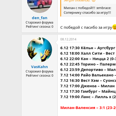
Sergsv сказал(а):
Милан с победой!!! :embrace:
Сопернику спасибо за игру!!!
den_fan
Старожил форума
Рейтинг сезона: 0
С победой с пасибо за игру
08.12.2014
6.12 17:30 Кёльн – Аугсбург 
6.12 18:00 Халл Сити - Вест
6.12 22:00 Кан – Ницца 2 (0-
6.12 22:45 Торино – Палермо
VasKahn
6.12 23:59 Депортиво – Мала
Старожил форума
7.12 14:00 Райо Вальекано –
Рейтинг сезона: 0
7.12 16:30 Вест Хэм – Суонси
7.12 17:00 Дженоа – Милан 1
7.12 17:30 Гамбург – Майнц 
7.12 19:00 Ланс – Лилль х (2
Милан-Валенсия – 3:1 (23-2