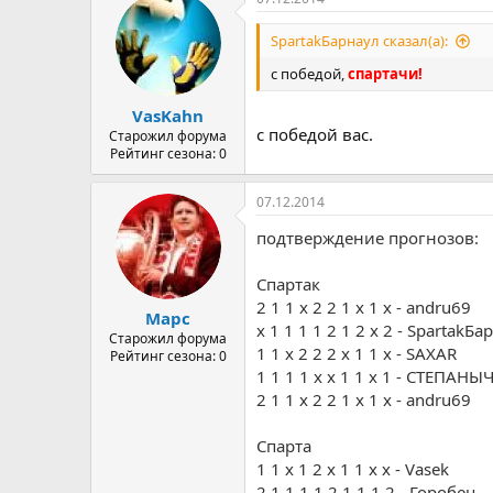
SpartakБарнаул сказал(а):
с победой,
спартачи!
VasKahn
с победой вас.
Старожил форума
Рейтинг сезона: 0
07.12.2014
подтверждение прогнозов:
Спартак
2 1 1 х 2 2 1 х 1 х - andru69
Марс
х 1 1 1 1 2 1 2 х 2 - SpartakБ
Старожил форума
1 1 x 2 2 2 x 1 1 x - SAXAR
Рейтинг сезона: 0
1 1 1 1 х х 1 1 х 1 - СТЕПАНЫ
2 1 1 х 2 2 1 х 1 х - andru69
Спарта
1 1 x 1 2 x 1 1 x x - Vasek
2 1 1 1 1 2 1 1 1 2 - Горобец