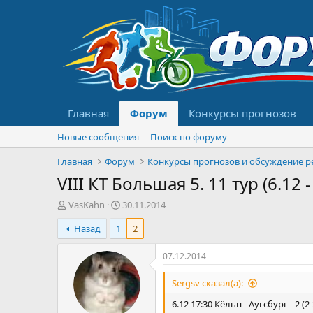
Главная
Форум
Конкурсы прогнозов
Новые сообщения
Поиск по форуму
Главная
Форум
VIII КТ Большая 5. 11 тур (6.12 -
А
Д
VasKahn
30.11.2014
в
а
Назад
1
2
т
т
о
а
р
н
07.12.2014
т
а
е
ч
Sergsv сказал(а):
м
а
6.12 17:30 Кёльн - Аугсбург - 2 (2-
ы
л