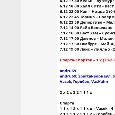
6.12 17:30 Кёльн – Аугсбург 2
6.12 18:00 Халл Сити - Вест
6.12 22:00 Кан – Ницца 2 (0-
6.12 22:45 Торино – Палермо
6.12 23:59 Депортиво – Мала
7.12 14:00 Райо Вальекано –
7.12 16:30 Вест Хэм – Суонси
7.12 17:00 Дженоа – Милан 1
7.12 17:30 Гамбург – Майнц 
7.12 19:00 Ланс – Лилль х (2-
Спарта-Спартак – 1:2 (20-23
andru69
andru69; SpartakБарнаул, 
Vasek; Горобец, VasKahn
2 х 2 х 2 2 1 1 1 х
Спарта
1 1 x 1 2 x 1 1 x x – Vasek - 4
2 1 1 1 1 2 1 1 1 2 – Горобец -