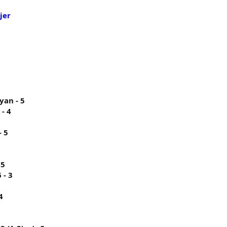
jer
ayan - 5
 - 4
- 5
 5
 - 3
4