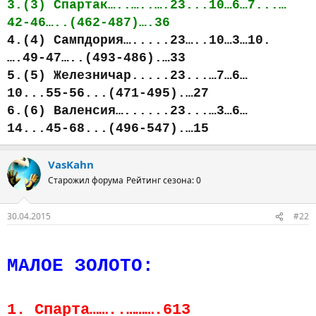
3.(3) Спартак…..…..….23...10…6…7...…
42-46…..(462-487)….36
4.(4) Сампдория….....23…..10…3…10.
….49-47…..(493-486).…33
5.(5) Железничар.....23...…7…6…
10...55-56...(471-495).…27
6.(6) Валенсия…......23...…3…6…
14...45-68...(496-547).…15
VasKahn
Старожил форума
Рейтинг сезона: 0
30.04.2015
#22
МАЛОЕ ЗОЛОТО:
1. Спарта……..……….613