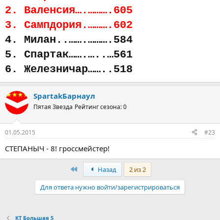
2. Валенсия….……….605
3. Сампдория.……….602
4. Милан..…….……….584
5. Спартак…….…..…561
6. Железничар……..518
SpartakБарнаул
Пятая Звезда
Рейтинг сезона: 0
01.05.2015
#23
СТЕПАНЫЧ - 8! гроссмейстер!
Первый
Назад
2 из 2
Для ответа нужно войти/зарегистрироваться
КТ Большая 5