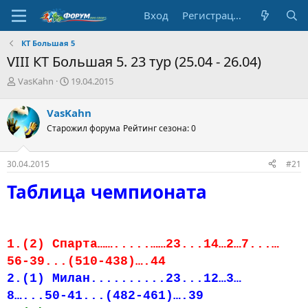
Вход
Регистрация
КТ Большая 5
VIII КТ Большая 5. 23 тур (25.04 - 26.04)
А
Д
VasKahn
19.04.2015
в
а
т
т
VasKahn
о
а
Старожил форума
Рейтинг сезона: 0
р
н
т
а
е
ч
30.04.2015
#21
м
а
ы
л
Таблица чемпионата
а
1.(2) Спарта…….....……23...14…2…7...…
56-39...(510-438)….44
2.(1) Милан..........23...12…3…
8…...50-41...(482-461)….39