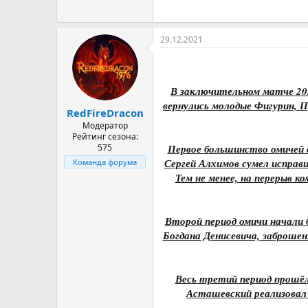
29.12.2021
В заключительном матче 202
вернулись молодые Фигурин, П
RedFireDracon
Модератор
Рейтинг сезона:
575
Первое большинство омичей 
Сергей Алхимов сумел исправ
Команда форума
Тем не менее, на перерыв 
Второй период омичи начали 
Богдана Денисевича, заброше
Весь третий период прошёл 
Асташевский реализовал б