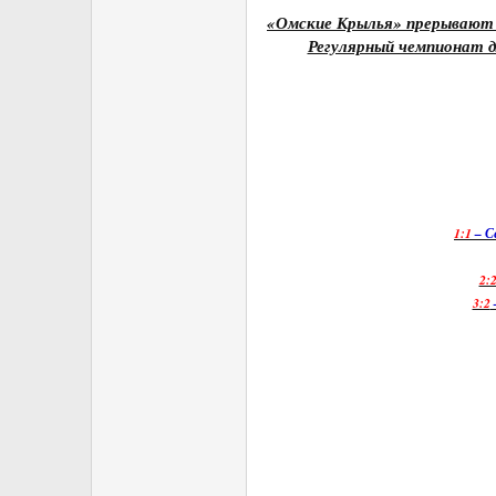
«Омские Крылья» прерывают с
Регулярный чемпионат д
1:1
– С
2:
3:2