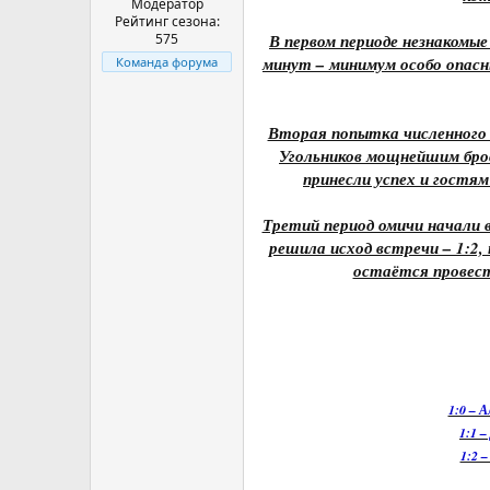
Модератор
Рейтинг сезона:
575
В первом периоде незнакомые
минут – минимум особо опасн
Команда форума
Вторая попытка численного 
Угольников мощнейшим брос
принесли успех и гостям
Третий период омичи начали 
решила исход встречи – 1:2,
остаётся провест
1:0 – А
1:1 
1:2 