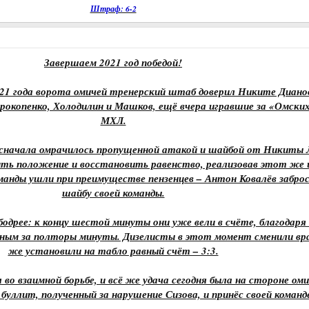
Штраф: 6-2
Завершаем 2021 год победой!
1 года ворота омичей тренерский штаб доверил Никите Дианов
рокопенко, Холодилин и Машков, ещё вчера игравшие за «Омски
МХЛ.
сначала омрачилось пропущенной атакой и шайбой от Никиты Л
ить положение и восстановить равенство, реализовав этот же 
команды ушли при преимуществе пензенцев – Антон Ковалёв забро
шайбу своей команды.
бодрее: к концу шестой минуты они уже вели в счёте, благодаря
нным за полторы минуты. Дизелисты в этот момент сменили вра
же установили на табло равный счёт – 3:3.
во взаимной борьбе, и всё же удача сегодня была на стороне ом
уллит, полученный за нарушение Сизова, и принёс своей команде