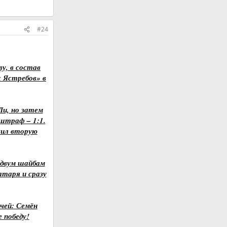
#24
у, в состав
х Ястребов» в
и, но затем
штраф – 1:1.
сил вторую
 двум шайбам
таря и сразу
ичей: Семён
 победу!