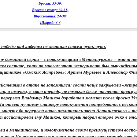
Броски: 55-50;
Броски в створ: 30-31;
Вбрасывания: 24-30;
Штраф: 6-6
 победы над лидером не хватило совсем чуть-чуть
у домашней серии – с новокузнецким «Металлургом» – омичи по
ом составе, хотя во многом этот эксперимент был вынужденны
защитников «Омских Ястребов»: Артём Мурылёв и Александр Фиг
йствиями в атаке не запомнился: гости чаще закрывали «ястре
ли, а омичам, в свою очередь, не помогло даже численное преим
е перерыва Владимир Машков доработал момент после броска Уг
На ответ лучшему снайперу новокузнечан потребовалось нескол
а минуту до перерыва вновь отличилось звено Асташевского – т
от ассистировал ему Машков, который набрал второе очко в это
ли в меньшинстве, и новокузнечане своим преимуществом воспол
у минут Поляков впервые в этом матче вывел свою команду вперёд