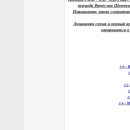
периода Вячеслав Шевчен
Никишанин, вновь сократив
Домашняя серия и первый кр
отправятся в 
1:0 – 
1
2:2
2
2
3:4 – 