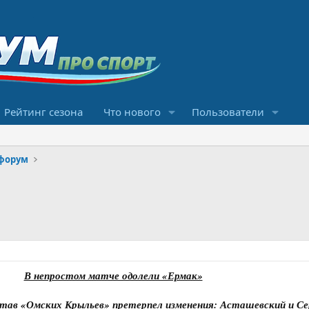
Рейтинг сезона
Что нового
Пользователи
форум
В непростом матче одолели «Ермак»
остав «Омских Крыльев» претерпел изменения: Асташевский и Се