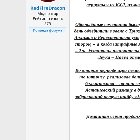
а
вернуться из КХЛ, из мо
RedFireDracon
Модератор
Рейтинг сезона:
575
Обновлённые сочетания быстр
день объединили в звене с Три
Команда форума
Алхимов и Берестенников уст
сторон, – а когда штрафные 
– 2:0. Установил окончатель
Леука – Павел отм
Во втором периоде игра немн
то интригу, реализовав бол
большинства – начали го
Асташевский разницу в д
забросивший первую шайбу «Ер
Домашняя серия продолж