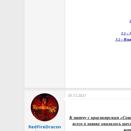
3:1 –
3:2 – Иль
05.12.2021
К матчу с красноярским «Соко
всего в заявке оказалось ш
RedFireDracon
кот