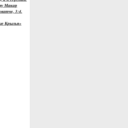
му Макар
матче, 3:4.
кие Крылья»