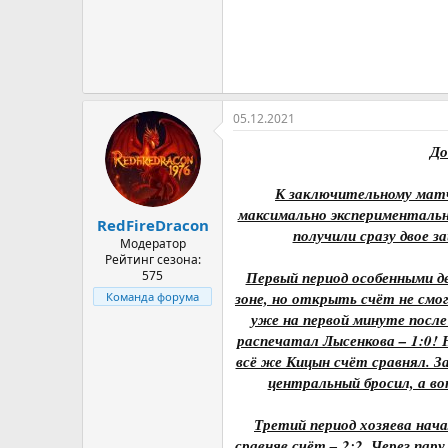
05.12.2021
До
К заключительному матч
максимально экспериментальн
RedFireDracon
получили сразу двое 
Модератор
Рейтинг сезона:
575
Первый период особенными де
зоне, но открыть счёт не смог
Команда форума
уже на первой минуте посл
распечатал Лысенкова – 1:0! 
всё же Кицын счёт сравнял. З
центральный бросил, а в
Третий период хозяева нача
сравняв счёт – 2:2. Через пар