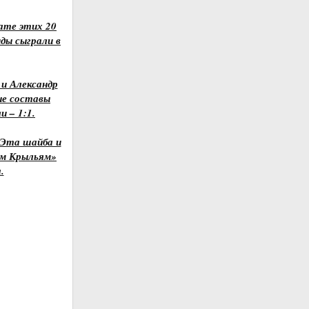
тате этих 20
ды сыграли в
 и Александр
ые составы
и – 1:1.
 Эта шайба и
им Крыльям»
.