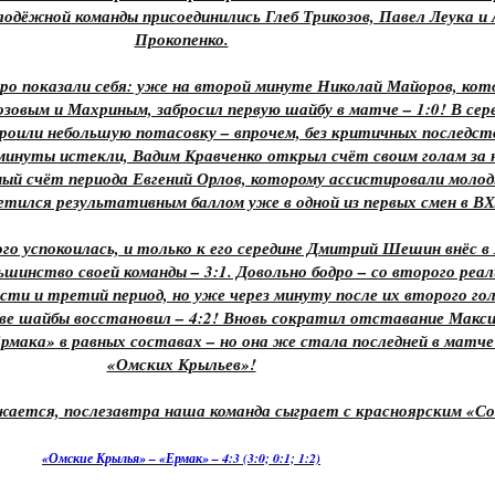
лодёжной команды присоединились Глеб Трикозов, Павел Леука и 
Прокопенко.
о показали себя: уже на второй минуте Николай Майоров, кот
козовым и Махриным, забросил первую шайбу в матче – 1:0! В сер
роили небольшую потасовку – впрочем, без критичных последств
минуты истекли, Вадим Кравченко открыл счёт своим голам за 
ный счёт периода Евгений Орлов, которому ассистировали моло
етился результативным баллом уже в одной из первых смен в В
ого успокоилась, и только к его середине Дмитрий Шешин внёс в
ьшинство своей команды – 3:1. Довольно бодро – со второго реа
сти и третий период, но уже через минуту после их второго го
ве шайбы восстановил – 4:2! Вновь сократил отставание Макси
мака» в равных составах – но она же стала последней в матче –
«Омских Крыльев»!
ается, послезавтра наша команда сыграет с красноярским «Со
«Омские Крылья» – «Ермак» – 4:3 (3:0; 0:1; 1:2)