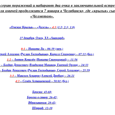
ерию поражений и набирают два очка в заключительной встреч
ля омичей продолжится 7 января в Челябинске, где «крылья» сы
«Челметом».
«Омские Крылья» – «Дизель» –
4:3
(1:2; 2:1; 1:0)
27 декабря, Омск, ХА «Авангард»
0:1
– Никита Ли – 06:39 (мен.)
ергей Алхимов (Руслан Господынько, Кирилл Спиценко) – 07:33 (бол.)
1:2
– Антон Ковалёв (Никита Свинцицкий) – 11:56
2
– Богдан Денисевич (Владимир Машков, Евгений Орлов) – 24:33
– Богдан Денисевич (Руслан Господынько, Сергей Алхимов) – 25:59
3:3
– Максим Аскаров (Алексей Дробин) – 26:21
4:3
– Семён Асташевский – 58:01 (бул.)
Броски: 43-68;
Броски в створ: 26-42;
Вбрасывания: 28-42;
Штраф: 12-10