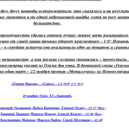
 друг другу команды осторожничали, что сказалось и на резуль
ых моментов и ни одной заброшенной шайбы, хотя по разу коман
большинстве.
преимущества удалась омичам лучше: первое звено разыгрывало
ком от синей линии прошил оборону красноярцев – 1:0! Неравн
 – в середине встречи они реализовали одну из попыток и сравнял
в меньшинстве, а как только составы уравнялись – пропустили.
 красноярцы увозят из Омска два очка. В домашней серии «Омск
и один матч – 22 ноября против «Металлурга» из Новокузнецка
«Омские Крылья» – «Сокол» – 1:2 (0:0; 1:1; 0:1)
20 ноября, Омск, ХА «Авангард»
лександр Угольников (Вадим Кравченко, Евгений Орлов) – 23:37 (бол.)
– Дмитрий Цыганов (Максим Минеев, Алексей Князев) – 33:38 (бол.)
– Константин Майоров (Максим Цыбин, Сергей Шестаков) – 41:49