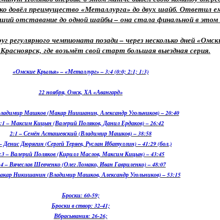
ко довёл преимущество «Металлурга» до двух шайб. Ответил е
ший отставание до одной шайбы – она стала финальной в этом 
уг регулярного чемпионата позади – через несколько дней «Омс
Красноярск, где возьмёт свой старт большая выездная серия.
«Омские Крылья» – «Металлург» – 3:4 (0:0; 2:1; 1:3)
22 ноября, Омск, ХА «Авангард»
Владимир Машков (Макар Ниишанин, Александр Угольников) – 20:40
:1 – Максим Кицын (Валерий Поляков, Данил Ердаков) – 26:42
2:1 – Семён Асташевский (Владимир Машков) – 38:58
 – Денис Дюрягин (Сергей Теряев, Руслан Ибатуллин) – 41:29 (бол.)
:3 – Валерий Поляков (Кирилл Маслов, Максим Кицын) – 43:45
:4 – Вячеслав Шевченко (Олег Ломако, Иван Гавриленко) – 48:07
Макар Никишанин (Владимир Машков, Александр Угольников) – 53:15
Броски: 60-59;
Броски в створ: 32-41;
Вбрасывания: 26-26;