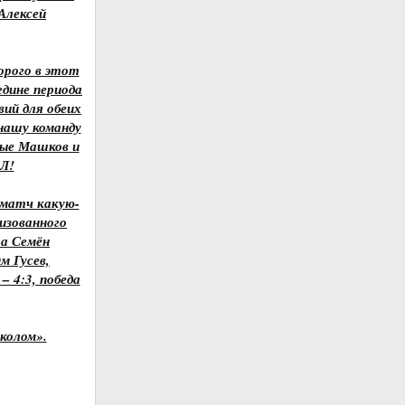
Алексей
орого в этот
едине периода
ий для обеих
нашу команду
дые Машков и
ХЛ!
 матч какую-
лизованного
ла Семён
м Гусев,
 4:3, победа
колом».