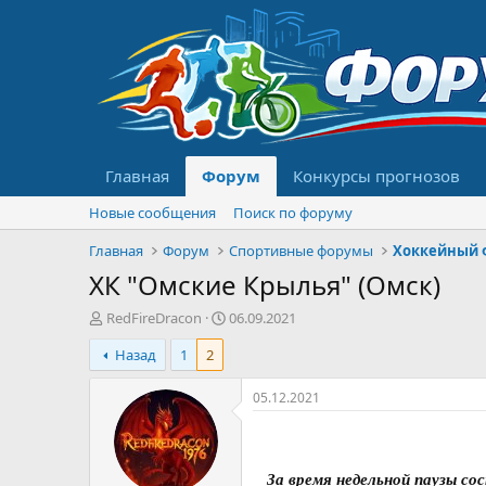
Главная
Форум
Конкурсы прогнозов
Новые сообщения
Поиск по форуму
Главная
Форум
Спортивные форумы
Хоккейный 
ХК "Омские Крылья" (Омск)
А
Д
RedFireDracon
06.09.2021
в
а
Назад
1
2
т
т
о
а
р
н
05.12.2021
т
а
е
ч
м
а
ы
л
За время недельной паузы с