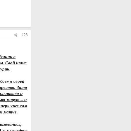
#23
дошли в
м. Свой шанс
урин.
бов» в своей
ущество. Зато
ольникова и
ько минут – и
еперь уже сам
м матче.
ьзовались,
, а к середине