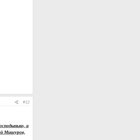
#22
осподынько, а
ей Мишуров,