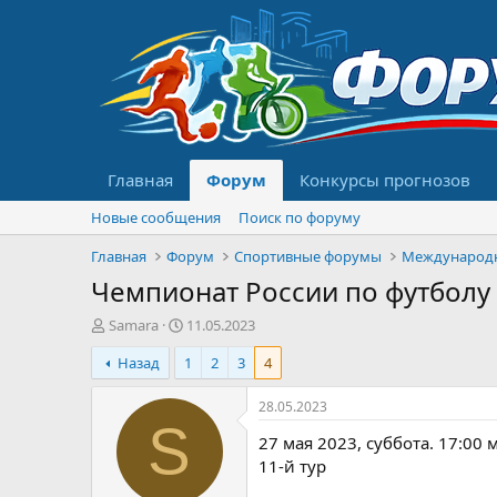
Главная
Форум
Конкурсы прогнозов
Новые сообщения
Поиск по форуму
Главная
Форум
Спортивные форумы
Международ
Чемпионат России по футболу с
А
Д
Samara
11.05.2023
в
а
Назад
1
2
3
4
т
т
о
а
р
н
28.05.2023
т
а
S
27 мая 2023, суббота. 17:00 м
е
ч
м
а
11-й тур
ы
л