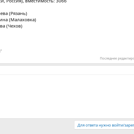
и, Россия), вместимость: 3066
ева (Рязань)
кина (Малаховка)
ва (Чехов)
'
Последнее редактир
Для ответа нужно войти/заре