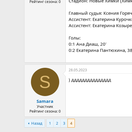
Стадион: Новые Химки (Химк
Рейтинг сезона: 0
Главный судья: Ксения Горяч
Ассистент: Екатерина Куроч
Ассистент: Екатерина Козыре
Голы:
0:1 Ана Диаш, 20'
0:2 Екатерина Пантюхина, 38
28.05.2023
S
) ддддддддддддддд
Samara
Участник
Рейтинг сезона: 0
Назад
1
2
3
4