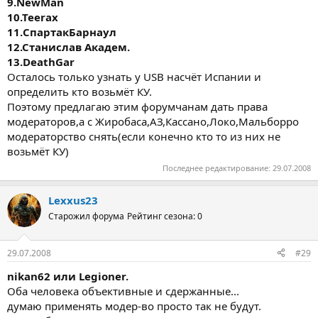
9.NewMan
10.Teerax
11.СпартакБарнаул
12.Станислав Академ.
13.DeathGar
Осталось только узнать у USB насчёт Испании и
определить кто возьмёт КУ.
Поэтому предлагаю этим форумчанам дать права
модераторов,а с Жиробаса,АЗ,Кассано,Локо,Мальборро
модераторство снять(если конечно кто то из них не
возьмёт КУ)
Последнее редактирование:
29.07.2008
Lexxus23
Старожил форума
Рейтинг сезона: 0
29.07.2008
#29
nikan62 или Legioner.
Оба человека объективные и сдержанные...
думаю применять модер-во просто так не будут.