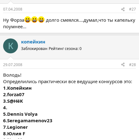
07.04.2008
#27
Ну Форза
долго смеялся....думал,что ты капельку
поумнее...
копейкин
К
Заблокирован
Рейтинг сезона: 0
29.07.2008
#28
Володь!
Определились практически все ведущие конкурсов это:
1.Копейкин
2.forza07
3.S@HёK
4.
5.Dennis Volya
6.Seregamamenov23
7.Legioner
8.Юлия F