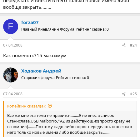
переделать и внести в него только новые имена либо
вообще закрыть........
forza07
F
Главный Киевлянин Форума
Рейтинг сезона: 0
07.04.2008
#24
Как поменять?15 максимум
Ходаков Андрей
Старожил форума
Рейтинг сезона: 0
07.04.2008
#25
копейкин сказал(а):
Все же мне эта тема не нравится.........Я не внес в список
Станислава,USB,Malborro,*AZ из действующих(просто сразу не
вспомнил)........Поэтому надо либо опрос переделать и внести в
него только новые имена либо вообще закрыть........