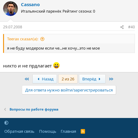
Cassano
Итальянский паренёк
Рейтинг сезона: 0
29.07.2008
#40
Teerax сказал(а):
я не буду модером если че...не хочу...это не мое
никто и не прдлагает
Первый
Последняя
Назад
2 из 26
Вперёд
Для ответа нужно войти/зарегистрироваться
Вопросы по работе форума
Обратная связь
Помощь
Главная
R
S