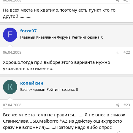
06.04.2008
#21
На всех места не хватило,поэтому есть пункт кто то
другой...........
forza07
F
Главный Киевлянин Форума
Рейтинг сезона: 0
06.04.2008
#22
Хорошо.тогда при выборе этого варианта нужно
указывать кто именно.
копейкин
К
Заблокирован
Рейтинг сезона: 0
07.04.2008
#23
Все же мне эта тема не нравится.........Я не внес в список
Станислава,USB,Malborro,*AZ из действующих(просто
сразу не вспомнил)........Поэтому надо либо опрос