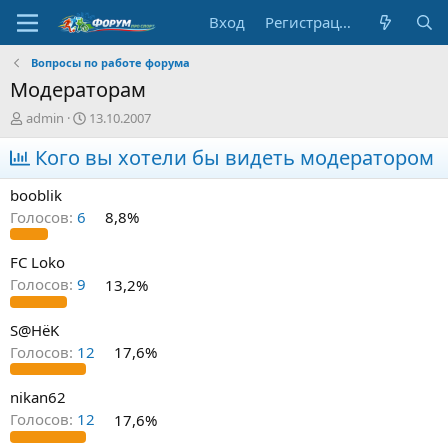
Вход
Регистрация
Вопросы по работе форума
Модераторам
А
Д
admin
13.10.2007
в
а
т
Кого вы хотели бы видеть модератором
т
о
а
р
н
booblik
т
а
Голосов:
6
8,8%
е
ч
м
а
ы
л
FC Loko
а
Голосов:
9
13,2%
S@HёK
Голосов:
12
17,6%
nikan62
Голосов:
12
17,6%