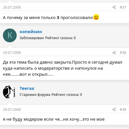
29.07.2008
#37
А почему за меня только
3
проголосовали
копейкин
К
Заблокирован
Рейтинг сезона: 0
29.07.2008
#38
Да эта тема была давно закрыта.Просто я сегодня думал
куда написать о модераторстве и наткнулся на
нее........вот и открыл.....
Teerax
Старожил форума
Рейтинг сезона: 0
29.07.2008
#39
я не буду модером если че...не хочу...это не мое