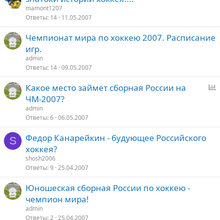
mamont1207
Ответы
14
11.05.2007
Чемпионат мира по хоккею 2007. Расписание
игр.
admin
Ответы
14
09.05.2007
Какое место займет сборная России на
п
ЧМ-2007?
р
admin
о
Ответы
6
06.05.2007
с
Федор Канарейкин - будующее Российского
S
хоккея?
shosh2006
Ответы
9
25.04.2007
Юношеская сборная России по хоккею -
чемпион мира!
admin
Ответы
2
25.04.2007