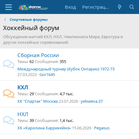
Вход
Регистрация
Спортивные форумы
Хоккейный форум
Обсуждение матчей КХЛ, НХЛ, Чемпионата Мира, Евротура и
других хоккейных соревнований.
Сборная России
Темы
62
Сообщения
355
Международный турнир (Кубок Онтарио) 1972-73
27.03.2023
Gor1645
КХЛ
Темы
29
Сообщения
4,7 тыс.
ХК "Спартак" Москва
23.07.2026
yeliseeva.37
НХЛ
Темы
39
Сообщения
1,4 тыс.
ХК «Каролина Харрикейнз»
15.06.2026
Pegasus