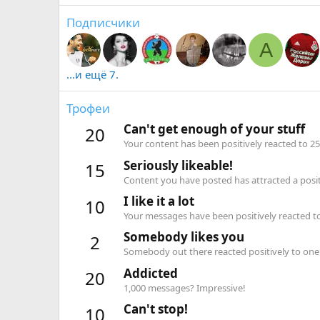
Подписчики
A
...и ещё 7.
Трофеи
Can't get enough of your stuff
20
Your content has been positively reacted to 25
Seriously likeable!
15
Content you have posted has attracted a positi
I like it a lot
10
Your messages have been positively reacted to
Somebody likes you
2
Somebody out there reacted positively to one 
Addicted
20
1,000 messages? Impressive!
Can't stop!
10