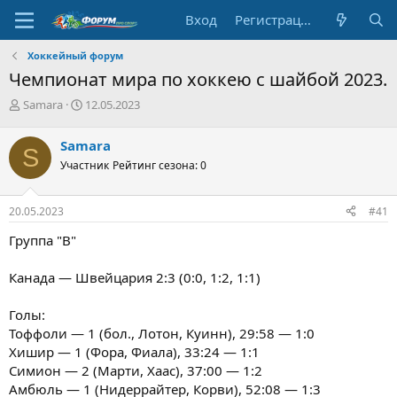
Вход
Регистрация
Хоккейный форум
Чемпионат мира по хоккею с шайбой 2023.
А
Д
Samara
12.05.2023
в
а
т
т
Samara
S
о
а
Участник
Рейтинг сезона: 0
р
н
т
а
е
ч
20.05.2023
#41
м
а
ы
л
Группа "В"
а
Канада — Швейцария 2:3 (0:0, 1:2, 1:1)
Голы:
Тоффоли — 1 (бол., Лотон, Куинн), 29:58 — 1:0
Хишир — 1 (Фора, Фиала), 33:24 — 1:1
Симион — 2 (Марти, Хаас), 37:00 — 1:2
Амбюль — 1 (Нидеррайтер, Корви), 52:08 — 1:3