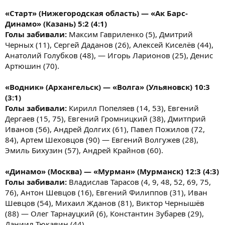
«Старт» (Нижегородская область) — «Ак Барс-
Динамо» (Казань) 5:2 (4:1)
Голы забивали:
Максим Гавриленко (5), Дмитрий
Черных (11), Сергей Даданов (26), Алексей Киселёв (44),
Анатолий Голубков (48), — Игорь Ларионов (25), Денис
Артюшин (70).
«Водник» (Архангельск) — «Волга» (Ульяновск) 10:3
(3:1)
Голы забивали:
Кирилл Попеляев (14, 53), Евгений
Дергаев (15, 75), Евгений Громницкий (38), Дмитприй
Иванов (56), Андрей Долгих (61), Павел Пожилов (72,
84), Артем Шеховцов (90) — Евгений Волгужев (28),
Эмиль Бихузин (57), Андрей Крайнов (60).
«Динамо» (Москва) — «Мурман» (Мурманск) 12:3 (4:3)
Голы забивали:
Владислав Тарасов (4, 9, 48, 52, 69, 75,
76), Антон Шевцов (16), Евгений Филиппов (31), Иван
Шевцов (54), Михаил Жданов (81), Виктор Чернышёв
(88) — Олег Тарнауцкий (6), Константин Зубарев (29),
Даниил Тюкавин (44).