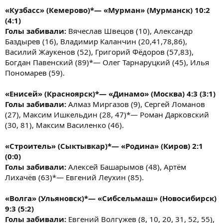
«Кузбасс» (Кемерово)*— «Мурман» (Мурманск) 10:2
(4:1)
Голы забивали:
Вячеслав Швецов (10), Александр
Баздырев (16), Владимир Каланчин (20,41,78,86),
Василий Жаукенов (52), Григорий Фёдоров (57,83),
Богдан Павенский (89)*— Олег Тарнаруцкий (45), Илья
Пономарев (59).
«Енисей» (Красноярск)*— «Динамо» (Москва) 4:3 (3:1)
Голы забивали:
Алмаз Миргазов (9), Сергей Ломанов
(27), Максим Ишкельдин (28, 47)*— Роман Дарковский
(30, 81), Максим Василенко (46).
«Строитель» (Сыктывкар)*— «Родина» (Киров) 2:1
(0:0)
Голы забивали:
Алексей Башарымов (48), Артём
Лихачёв (63)*— Евгений Леухин (85).
«Волга» (Ульяновск)*— «Сибсельмаш» (Новосибирск)
9:3 (5:2)
Голы забивали:
Евгений Волгужев (8, 10, 20, 31, 52, 55),