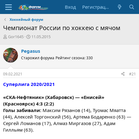
Вход
Регистрация
Хоккейный форум
Чемпионат России по хоккею с мячом
А
Д
Gor1645
11.05.2015
в
а
т
т
Pegasus
о
а
Старожил форума
Рейтинг сезона: 330
р
н
т
а
е
ч
09.02.2021
#21
м
а
ы
л
Суперлига 2020/2021
а
«СКА-Нефтяник» (Хабаровск) — «Енисей»
(Красноярск) 4:3 (2:2)
Голы забивали:
Максим Рязанов (14), Туомас Мяатта
(44), Алексей Торгонский (56), Артема Бодаренко (63) —
Сергей Ломанов (17), Алмаз Миргазов (27), Адам
Гилльям (63).