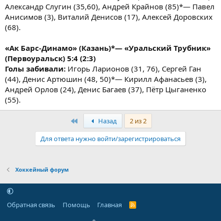
Александр Слугин (35,60), Андрей Крайнов (85)*— Павел
Анисимов (3), Виталий Денисов (17), Алексей Доровских
(68).
«Ак Барс-Динамо» (Казань)*— «Уральский Трубник»
(Первоуральск) 5:4 (2:3)
Голы забивали:
Игорь Ларионов (31, 76), Сергей Ган
(44), Денис Артюшин (48, 50)*— Кирилл Афанасьев (3),
Андрей Орлов (24), Денис Багаев (37), Пётр Цыганенко
(55).
Первый
Назад
2 из 2
Для ответа нужно войти/зарегистрироваться
Хоккейный форум
Обратная связь
Помощь
Главная
R
S
S