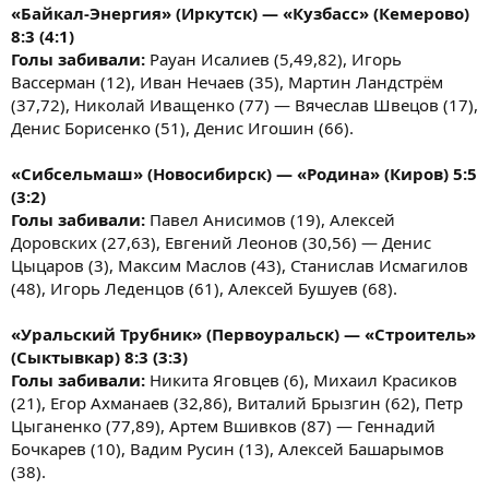
«Байкал-Энергия» (Иркутск) — «Кузбасс» (Кемерово)
8:3 (4:1)
Голы забивали:
Рауан Исалиев (5,49,82), Игорь
Вассерман (12), Иван Нечаев (35), Мартин Ландстрём
(37,72), Николай Иващенко (77) — Вячеслав Швецов (17),
Денис Борисенко (51), Денис Игошин (66).
«Сибсельмаш» (Новосибирск) — «Родина» (Киров) 5:5
(3:2)
Голы забивали:
Павел Анисимов (19), Алексей
Доровских (27,63), Евгений Леонов (30,56) — Денис
Цыцаров (3), Максим Маслов (43), Станислав Исмагилов
(48), Игорь Леденцов (61), Алексей Бушуев (68).
«Уральский Трубник» (Первоуральск) — «Строитель»
(Сыктывкар) 8:3 (3:3)
Голы забивали:
Никита Яговцев (6), Михаил Красиков
(21), Егор Ахманаев (32,86), Виталий Брызгин (62), Петр
Цыганенко (77,89), Артем Вшивков (87) — Геннадий
Бочкарев (10), Вадим Русин (13), Алексей Башарымов
(38).