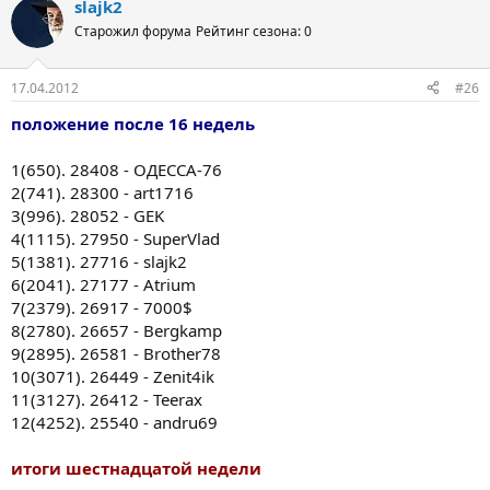
slajk2
Старожил форума
Рейтинг сезона: 0
17.04.2012
#26
положение после 16 недель
1(650). 28408 - ОДЕССА-76
2(741). 28300 - art1716
3(996). 28052 - GEK
4(1115). 27950 - SuperVlad
5(1381). 27716 - slajk2
6(2041). 27177 - Atrium
7(2379). 26917 - 7000$
8(2780). 26657 - Bergkamp
9(2895). 26581 - Brother78
10(3071). 26449 - Zenit4ik
11(3127). 26412 - Teerax
12(4252). 25540 - andru69
итоги шестнадцатой недели