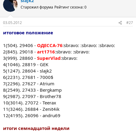
slajk2
Старожил форума
Рейтинг сезона: 0
03.05.2012
#27
итоговое положение
1(504). 29406 -
ОДЕССА-76
:sbravo: :sbravo: :sbravo:
2(845). 29018 -
art1716
:sbravo: :sbravo:
3(999). 28860 -
SuperVlad
:sbravo:
4(1046). 28819 - GEK
5(1247). 28604 - slajk2
6(2231). 27681 - 7000$
7(2296). 27627 - Atrium
8(2549). 27433 - Bergkamp
9(2987). 27097 - Brother78
10(3014). 27072 - Teerax
11(3246). 26884 - Zenit4ik
12(4195). 26096 - andru69
итоги семнадцатой недели