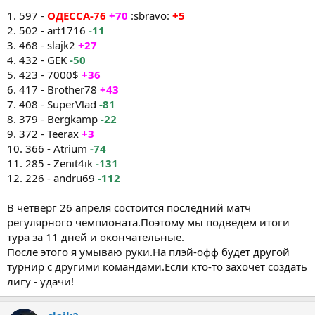
1. 597 -
ОДЕССА-76
+70
:sbravo:
+5
2. 502 - art1716
-11
3. 468 - slajk2
+27
4. 432 - GEK
-50
5. 423 - 7000$
+36
6. 417 - Brother78
+43
7. 408 - SuperVlad
-81
8. 379 - Bergkamp
-22
9. 372 - Teerax
+3
10. 366 - Atrium
-74
11. 285 - Zenit4ik
-131
12. 226 - andru69
-112
В четверг 26 апреля состоится последний матч
регулярного чемпионата.Поэтому мы подведём итоги
тура за 11 дней и окончательные.
После этого я умываю руки.На плэй-офф будет другой
турнир с другими командами.Если кто-то захочет создать
лигу - удачи!