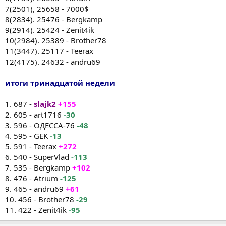
7(2501), 25658 - 7000$
8(2834). 25476 - Bergkamp
9(2914). 25424 - Zenit4ik
10(2984). 25389 - Brother78
11(3447). 25117 - Teerax
12(4175). 24632 - andru69
итоги тринадцатой недели
1. 687 -
slajk2
+155
2. 605 - art1716
-30
3. 596 - ОДЕССА-76
-48
4. 595 - GEK
-13
5. 591 - Teerax
+272
6. 540 - SuperVlad
-113
7. 535 - Bergkamp
+102
8. 476 - Atrium
-125
9. 465 - andru69
+61
10. 456 - Brother78
-29
11. 422 - Zenit4ik
-95