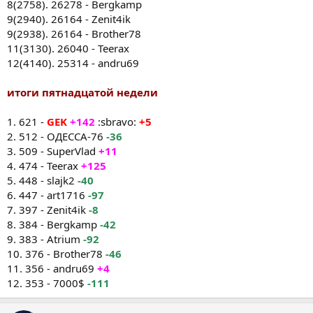
8(2758). 26278 - Bergkamp
9(2940). 26164 - Zenit4ik
9(2938). 26164 - Brother78
11(3130). 26040 - Teerax
12(4140). 25314 - andru69
итоги пятнадцатой недели
1. 621 -
GEK
+142
:sbravo:
+5
2. 512 - ОДЕССА-76
-36
3. 509 - SuperVlad
+11
4. 474 - Teerax
+125
5. 448 - slajk2
-40
6. 447 - art1716
-97
7. 397 - Zenit4ik
-8
8. 384 - Bergkamp
-42
9. 383 - Atrium
-92
10. 376 - Brother78
-46
11. 356 - andru69
+4
12. 353 - 7000$
-111