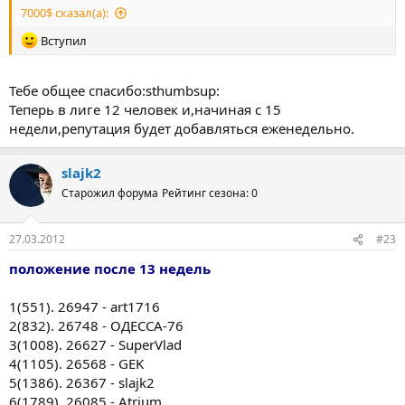
7000$ сказал(а):
Вступил
Тебе общее спасибо:sthumbsup:
Теперь в лиге 12 человек и,начиная с 15
недели,репутация будет добавляться еженедельно.
slajk2
Старожил форума
Рейтинг сезона: 0
27.03.2012
#23
положение после 13 недель
1(551). 26947 - art1716
2(832). 26748 - ОДЕССА-76
3(1008). 26627 - SuperVlad
4(1105). 26568 - GEK
5(1386). 26367 - slajk2
6(1789). 26085 - Atrium