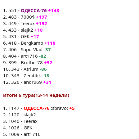
1. 551 -
ОДЕССА-76
+148
2. 483 - 7000$
+197
3. 449 - Teerax
+192
4. 433 - slajk2
+18
5. 431 - GEK
+17
6. 418 - Bergkamp
+118
7. 406 - SuperVlad
-37
8. 404 - art1716
-82
9. 399 - Brother78
+92
10. 343 - Atrium
-86
10. 343 - Zenit4ik
-18
12. 326 - andru69
+31
итоги 6 тура(13-14 недели)
1. 1147 -
ОДЕССА-76
:sbravo:
+5
2. 1120 - slajk2
3. 1040 - Teerax
4. 1026 - GEK
5. 1009 - art1716