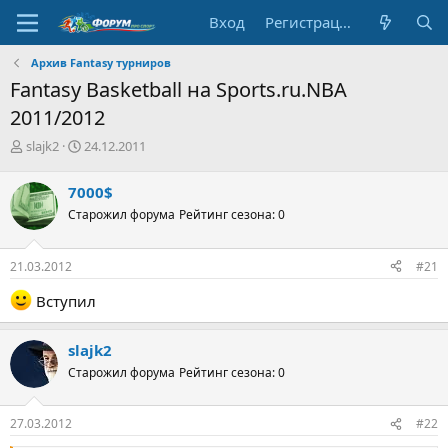
Вход
Регистрация
Архив Fantasy турниров
Fantasy Basketball на Sports.ru.NBA
2011/2012
А
Д
slajk2
24.12.2011
в
а
т
т
7000$
о
а
Старожил форума
Рейтинг сезона: 0
р
н
т
а
е
ч
21.03.2012
#21
м
а
ы
л
Вступил
а
slajk2
Старожил форума
Рейтинг сезона: 0
27.03.2012
#22