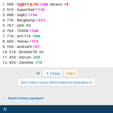
1. 998 -
ОДЕССА-76
+146
:sbravo:
+5
2. 910 - SuperVlad
+116
3. 888 - slajk2
+134
4. 776 - Bergkamp
+231
5. 767 - GEK
-50
6. 764 - 7000$
+148
7. 718 - art1716
-104
8. 660 - Teerax
+113
9. 556 - andru69
+57
10. 516 - Brother78
-92
11. 450 - Atrium
-255
12. 435 - Zenit4ik
-175
Первый
Назад
2 из 2
Для ответа нужно войти/зарегистрироваться
Архив Fantasy турниров