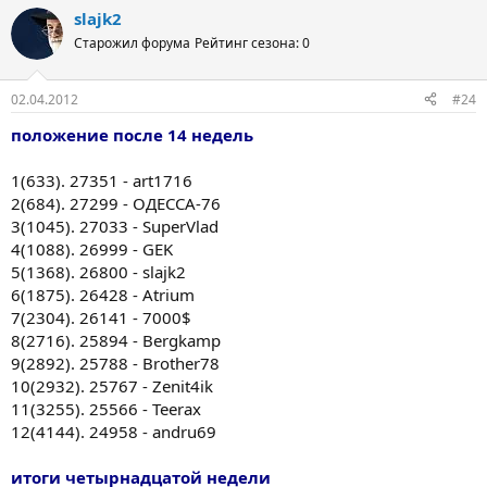
slajk2
Старожил форума
Рейтинг сезона: 0
02.04.2012
#24
положение после 14 недель
1(633). 27351 - art1716
2(684). 27299 - ОДЕССА-76
3(1045). 27033 - SuperVlad
4(1088). 26999 - GEK
5(1368). 26800 - slajk2
6(1875). 26428 - Atrium
7(2304). 26141 - 7000$
8(2716). 25894 - Bergkamp
9(2892). 25788 - Brother78
10(2932). 25767 - Zenit4ik
11(3255). 25566 - Teerax
12(4144). 24958 - andru69
итоги четырнадцатой недели