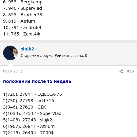
6. 953 - Bergkamp
7. 946 - SuperVlad
8. 855 - Brother78
9. 819 - Atrium
10. 791 - andru69
11. 765 - Zenit4ik
slajk2
Старожил форума
Рейтинг сезона: 0
09.04.2012
#25
положение после 15 недель
1(720). 27811 - ОДЕССА-76
2(730). 27798 - art1716
3(946). 27620 - GEK
4(1034). 27542 - SuperVlad
5(1408). 27248 - slajk2
6(1967). 26811 - Atrium
7(2415). 26494 - 7000$