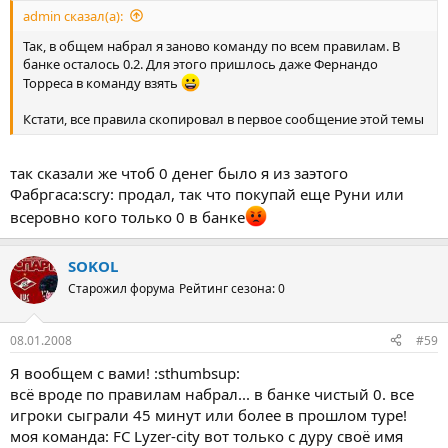
admin сказал(а):
Так, в общем набрал я заново команду по всем правилам. В
банке осталось 0.2. Для этого пришлось даже Фернандо
Торреса в команду взять
Кстати, все правила скопировал в первое сообщение этой темы
так сказали же чтоб 0 денег было я из заэтого
Фабргаса:scry: продал, так что покупай еще Руни или
всеровно кого только 0 в банке
SOKOL
Старожил форума
Рейтинг сезона: 0
08.01.2008
#59
Я вообщем с вами! :sthumbsup:
всё вроде по правилам набрал... в банке чистый 0. все
игроки сыграли 45 минут или более в прошлом туре!
моя команда: FC Lyzer-city вот только с дуру своё имя