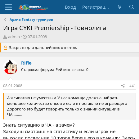
Вход
Регистрация
Архив Fantasy турниров
Игра CYKI Premiership - Говнолига
А
Д
admin
07.01.2008
в
а
т
Закрыто для дальнейших ответов.
т
о
а
р
н
Rifle
т
а
е
Старожил форума
ч
Рейтинг сезона: 0
м
а
ы
л
08.01.2008
#41
а
А я счиатаю не уместным.У нас команда должна набрать
меньшее количество очков и если я поставлю не играющего
дорогого это будет говорить только о знании ситуации в
ЧА..........
Знать ситуацию в ЧА - а зачем?
Заходиш смотриш на статистику и если игрок не
выходил последние 10 туров береш его в команду. Здесь