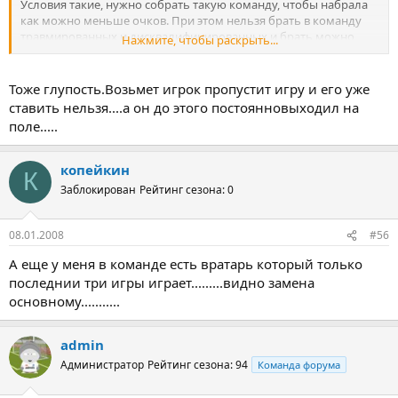
Условия такие, нужно собрать такую команду, чтобы набрала
как можно меньше очков. При этом нельзя брать в команду
травмированных и дисквалифицированных и брать можно
Нажмите, чтобы раскрыть...
только тех игроков, которые сыграли не менее 45 минут в
предыдущем туре"
Тоже глупость.Возьмет игрок пропустит игру и его уже
ставить нельзя....а он до этого постоянновыходил на
поле.....
копейкин
К
Заблокирован
Рейтинг сезона: 0
08.01.2008
#56
А еще у меня в команде есть вратарь который только
последнии три игры играет.........видно замена
основному...........
admin
Администратор
Рейтинг сезона: 94
Команда форума