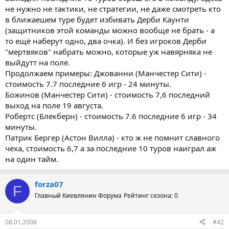
не нужно не тактики, не стратегии, не даже смотреть кто
в ближаешем туре будет избивать Дерби Каунти
(защитников этой команды можно вообще не брать - а
то ещё наберут одно, два очка). И без игроков Дерби
"мертвяков" набрать можно, которые уж навярняка не
выйдутт на поле.
Продолжаем примеры: Джованни (Манчестер Сити) -
стоимость 7.7 последние 6 игр - 24 минуты.
Божинов (Манчестер Сити) - стоимость 7,6 последний
выход на поле 19 августа.
Робертс (Блекберн) - стоимость 7.6 последние 6 игр - 34
минуты.
Патрик Бергер (Астон Вилла) - кто ж не помнит славного
чеха, стоимость 6,7 а за последние 10 туров наиграл аж
на один тайм.
forza07
F
Главный Киевлянин Форума
Рейтинг сезона: 0
08.01.2008
#42