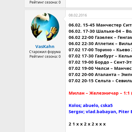
Рейтинг сезона: 0
08.02.2016
06.02. 15-45 Манчестер Сити
06.02. 17-30 Шальке-04 – Во
06.02 22-00 Газелек – Генгам
06.02 22-30 Атлетик – Вилья
VasKahn
07.02 17-00 Торино – Кьево 2
Старожил форума
07.02 17-30 Гамбург – Кельн 
Рейтинг сезона: 0
07.02 19-00 Бордо – Сент-Эть
07.02 19-00 Челси – Манчес
07.02 20-00 Аталанта – Эмпо
07.02 20-15 Сельта – Севилья
Милан – Железничар – 1:1 (
Kolos; abuelo, cska5
Sergsv; vlad.babayan, Piter 
2 1 х х 2 х 2 х х х