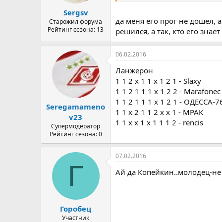
а
Sergsv
да меня его прог не дошел, а
Старожил форума
Рейтинг сезона: 13
решился, а так, кто его знает
06.02.2016
Ланжерон
1 1 2 х 1 1 х 1 2 1 - Slaxy
1 1 2 1 1 1 х 1 2 2 - Marafonec
1 1 2 1 1 1 х 1 2 1 - ОДЕССА-7
Seregamameno
1 1 х 2 1 1 2 х х 1 - МРАК
v23
1 1 x x 1 x 1 1 1 2 - rencis
Супермодератор
Рейтинг сезона: 0
07.02.2016
Г
Ай да Копейкин..молодец-не 
Горобец
Участник