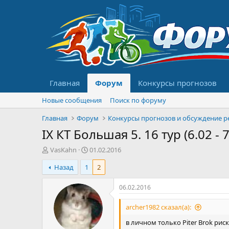
Главная
Форум
Конкурсы прогнозов
Новые сообщения
Поиск по форуму
Главная
Форум
IX КТ Большая 5. 16 тур (6.02 - 7
А
Д
VasKahn
01.02.2016
в
а
Назад
1
2
т
т
о
а
р
н
06.02.2016
т
а
е
ч
archer1982 сказал(а):
м
а
в личном только Piter Brok рис
ы
л