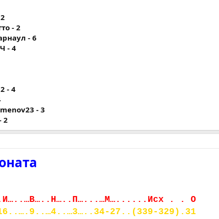
 2
тто - 2
Барнаул - 6
Ч - 4
2 - 4
4
mamenov23 - 3
- 2
оната
.И…..…В…..Н…..П…...…М…......Исх . . О
16..….9..…4..…3…..34-27..(339-329).31