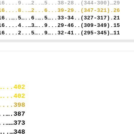
16....9..…2..…5...38-28..(344-300)…29
16....8..…2...6...39-29..(347-321).26
16..….5…..6.….5…..33-34..(327-317).21
16....4..…3…..9...29-46..(309-349).15
16....2...5…..9…..32-41..(295-345)…11
…...402
…...402
....398
..….387
..……373
…..…348