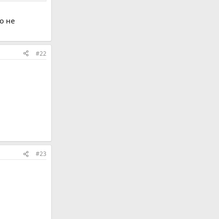
о не
#22
#23