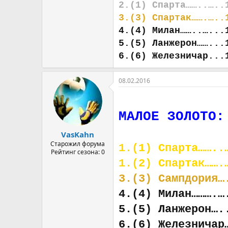
2.(1) Спарта……..…..
3.(3) Спартак…….…..
4.(4) Милан……..…...
5.(5) Ланжерон……...
6.(6) Железничар...
08.02.2016
МАЛОЕ ЗОЛОТО:
VasKahn
Старожил форума
1.(1) Спарта……..
Рейтинг сезона: 0
1.(2) Спартак…….
3.(3) Сампдория…
4.(4) Милан……….…
5.(5) Ланжерон….
6.(6) Железничар