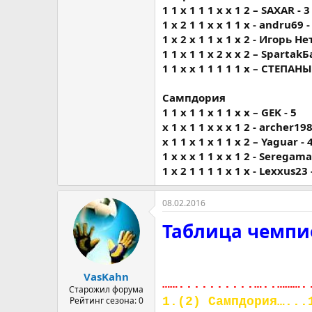
1 1 х 1 1 1 х х 1 2 – SAXAR - 3
1 х 2 1 1 х х 1 1 х - andru69 -
1 х 2 х 1 1 х 1 х 2 - Игорь Не
1 1 х 1 1 х 2 х х 2 – Spartak
1 1 х х 1 1 1 1 1 х – СТЕПАНЫ
Сампдория
1 1 х 1 1 х 1 1 х х – GEK - 5
х 1 х 1 1 х х х 1 2 - archer198
х 1 1 х 1 х 1 1 х 2 – Yaguar - 
1 х х х 1 1 х х 1 2 - Serega
1 х 2 1 1 1 1 х 1 х - Lexxus23 
08.02.2016
Таблица чемпи
VasKahn
……..........…..……….
Старожил форума
1.(2) Сампдория…...
Рейтинг сезона: 0