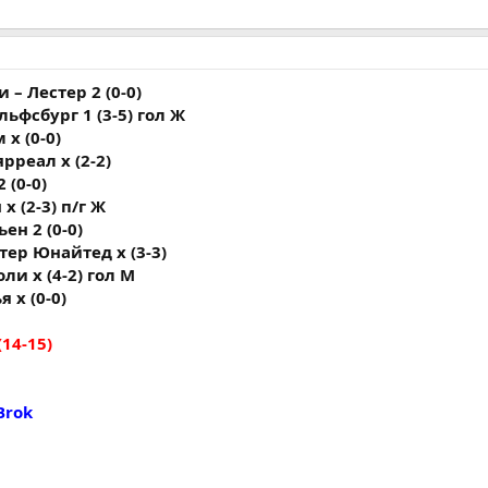
 – Лестер 2 (0-0)
льфсбург 1 (3-5) гол Ж
 х (0-0)
рреал х (2-2)
 (0-0)
х (2-3) п/г Ж
ен 2 (0-0)
тер Юнайтед х (3-3)
ли х (4-2) гол М
 х (0-0)
14-15)
Brok