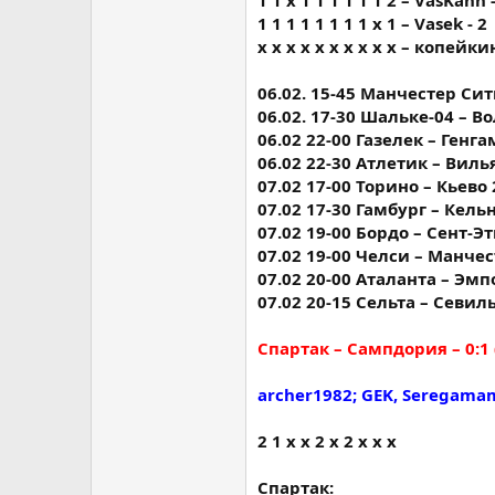
1 1 1 1 1 1 1 1 x 1 – Vasek - 2
х х х х х х х х х х – копейкин
06.02. 15-45 Манчестер Сити
06.02. 17-30 Шальке-04 – Во
06.02 22-00 Газелек – Генгам
06.02 22-30 Атлетик – Вилья
07.02 17-00 Торино – Кьево 2
07.02 17-30 Гамбург – Кельн 
07.02 19-00 Бордо – Сент-Эть
07.02 19-00 Челси – Манчес
07.02 20-00 Аталанта – Эмпо
07.02 20-15 Сельта – Севилья
Спартак – Сампдория – 0:1 
archer1982; GEK, Seregam
2 1 х х 2 х 2 х х х
Спартак: