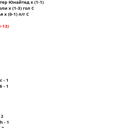
тер Юнайтед х (1-1)
ли х (1-3) гол С
 х (0-1) п/г С
-13)
c - 1
6 - 1
 2
h - 1
- 2