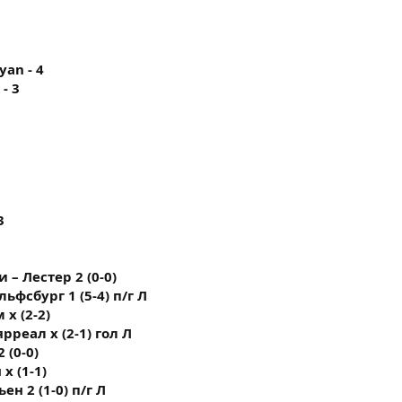
ayan - 4
 - 3
3
3
 – Лестер 2 (0-0)
льфсбург 1 (5-4) п/г Л
 х (2-2)
рреал х (2-1) гол Л
 (0-0)
х (1-1)
ен 2 (1-0) п/г Л