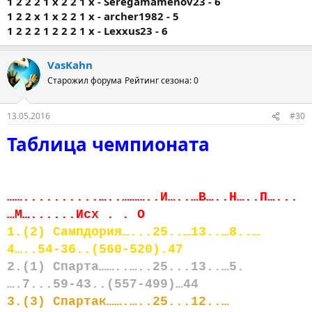
1 2 2 2 1 х 2 2 1 х - Seregamamenov23 - 6
1 2 2 х 1 х 2 2 1 х - archer1982 - 5
1 2 2 2 1 2 2 2 1 х - Lexxus23 - 6
VasKahn
Старожил форума
Рейтинг сезона: 0
13.05.2016
#30
Таблица чемпионата
……..........…..………..И…..…В…..Н…..П…...
…М…......Исх . . О
1.(2) Сампдория…...25..…13..…8..…
4…..54-36..(560-520).47
2.(1) Спарта……..…..25...13..…5.
….7...59-43..(557-499)…44
3.(3) Спартак…….…..25...12..…