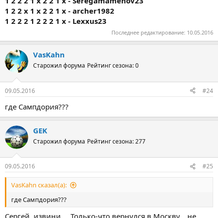
1 2 2 2 1 х 2 2 1 х - Seregamamenov23
1 2 2 х 1 х 2 2 1 х - archer1982
1 2 2 2 1 2 2 2 1 х - Lexxus23
Последнее редактирование:
10.05.2016
VasKahn
Старожил форума
Рейтинг сезона: 0
09.05.2016
#24
где Сампдория???
GEK
Старожил форума
Рейтинг сезона: 277
09.05.2016
#25
VasKahn сказал(а):
где Сампдория???
Сергей, извини.... Только-что вернулся в Москву....не