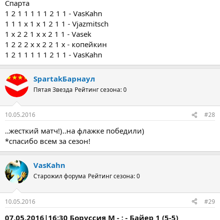
Спарта
1 2 1 1 1 1 1 2 1 1 - VasKahn
1 1 1 х 1 х 1 2 1 1 - Vjazmitsch
1 x 2 2 1 x x 2 1 1 - Vasek
1 2 2 2 х х 2 2 1 х - копейкин
1 2 1 1 1 1 1 2 1 1 - VasKahn
SpartakБарнаул
Пятая Звезда
Рейтинг сезона: 0
10.05.2016
#28
..жесткий матч!)..на флажке победили)
*спасибо всем за сезон!
VasKahn
Старожил форума
Рейтинг сезона: 0
10.05.2016
#29
07.05.2016|16:30 Боруссия М - : - Байер 1 (5-5)