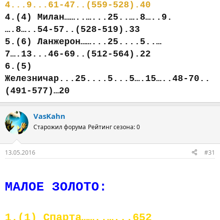
4...9...61-47..(559-528).40
4.(4) Милан……..…...25..….8…..9.
….8…..54-57..(528-519).33
5.(6) Ланжерон……...25....5..…
7….13...46-69..(512-564).22
6.(5)
Железничар...25....5...5….15…..48-70..
(491-577)…20
VasKahn
Старожил форума
Рейтинг сезона: 0
13.05.2016
#31
МАЛОЕ ЗОЛОТО:
1.(1) Спарта……..…...652