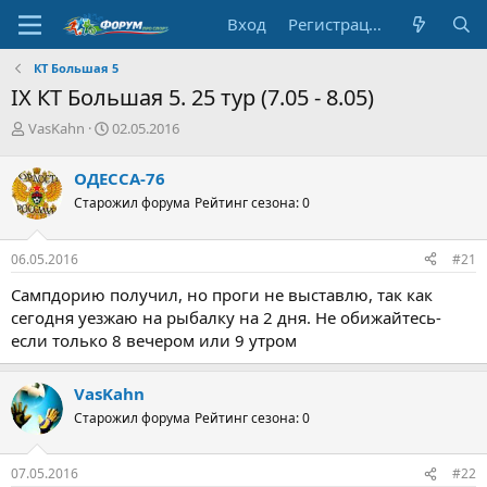
Вход
Регистрация
КТ Большая 5
IX КТ Большая 5. 25 тур (7.05 - 8.05)
А
Д
VasKahn
02.05.2016
в
а
т
т
ОДЕССА-76
о
а
Старожил форума
Рейтинг сезона: 0
р
н
т
а
е
ч
06.05.2016
#21
м
а
ы
л
Сампдорию получил, но проги не выставлю, так как
а
сегодня уезжаю на рыбалку на 2 дня. Не обижайтесь-
если только 8 вечером или 9 утром
VasKahn
Старожил форума
Рейтинг сезона: 0
07.05.2016
#22