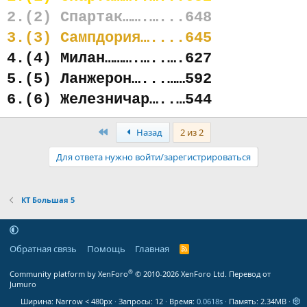
2.(2) Спартак…….…...648
3.(3) Сампдория…....645
4.(4) Милан……….…..….627
5.(5) Ланжерон…...……592
6.(6) Железничар…..…544
Первый
Назад
2 из 2
Для ответа нужно войти/зарегистрироваться
КТ Большая 5
Обратная связь
Помощь
Главная
R
S
S
®
Community platform by XenForo
© 2010-2026 XenForo Ltd.
Перевод от
Jumuro
Ширина
Запросы
12
Время
0.0618s
Память
2.34MB