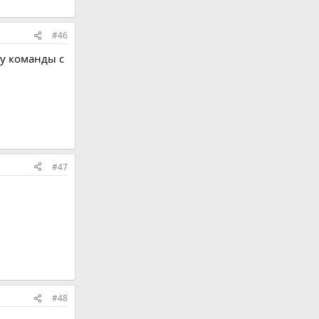
#46
ну команды с
#47
#48