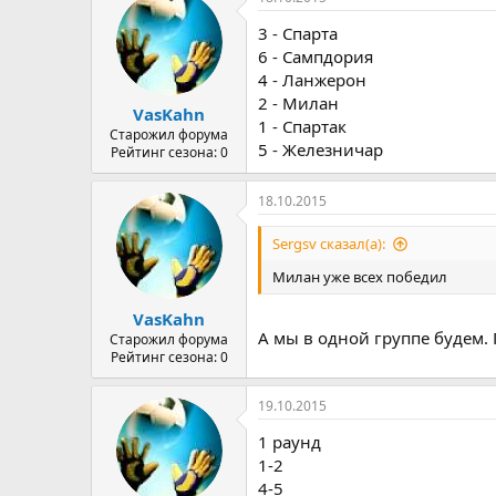
3 - Спарта
6 - Сампдория
4 - Ланжерон
2 - Милан
VasKahn
1 - Спартак
Старожил форума
5 - Железничар
Рейтинг сезона: 0
18.10.2015
Sergsv сказал(а):
Милан уже всех победил
VasKahn
А мы в одной группе будем.
Старожил форума
Рейтинг сезона: 0
19.10.2015
1 раунд
1-2
4-5