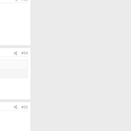
#54
#55