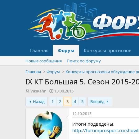
Главная
Форум
Конкурсы прогнозов
Новые сообщения
Поиск по форуму
Главная
Форум
IX КТ Большая 5. Сезон 2015-2
А
Д
VasKahn
13.08.2015
в
а
Назад
1
2
3
4
5
Вперёд
т
т
о
а
р
н
12.10.2015
т
а
Итоги подведены.
е
ч
м
а
http://forumprosport.ru/show
ы
л