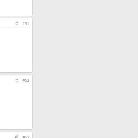
#51
#52
#53