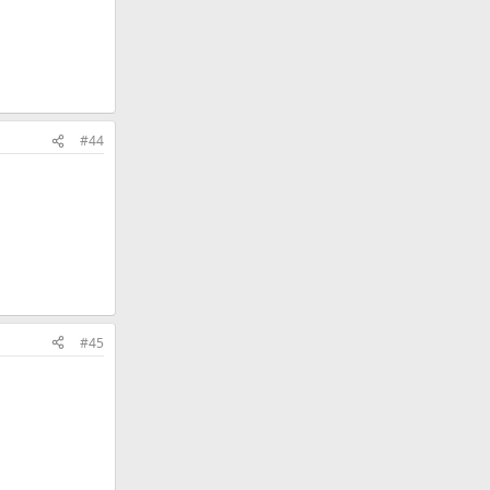
#44
#45