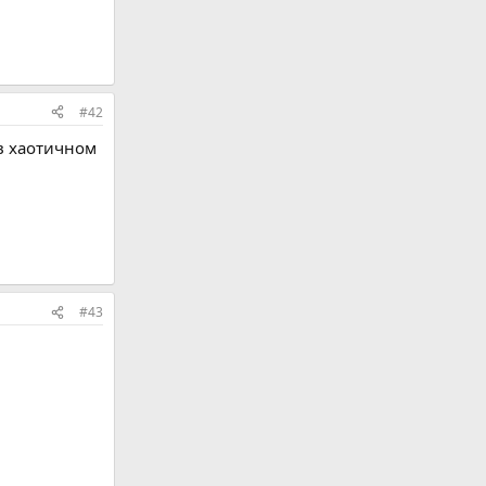
#42
в хаотичном
#43