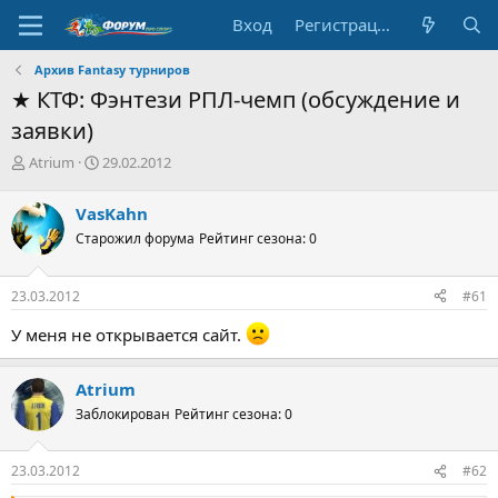
Вход
Регистрация
Архив Fantasy турниров
★ КТФ: Фэнтези РПЛ-чемп (обсуждение и
заявки)
А
Д
Atrium
29.02.2012
в
а
т
т
VasKahn
о
а
Старожил форума
Рейтинг сезона: 0
р
н
т
а
е
ч
23.03.2012
#61
м
а
ы
л
У меня не открывается сайт.
а
Atrium
Заблокирован
Рейтинг сезона: 0
23.03.2012
#62