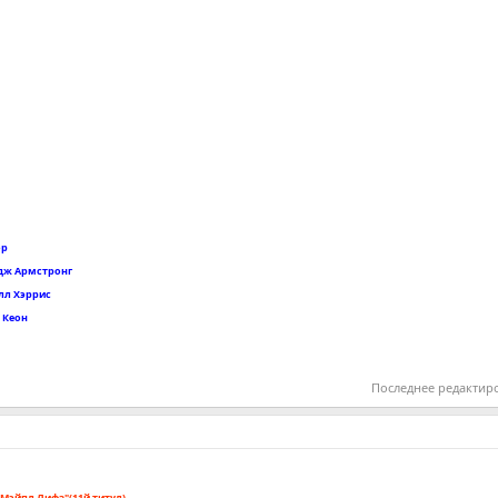
ор
рдж Армстронг
лл Хэррис
 Кеон
Последнее редактир
 Мэйпл Лифз"(11й титул)