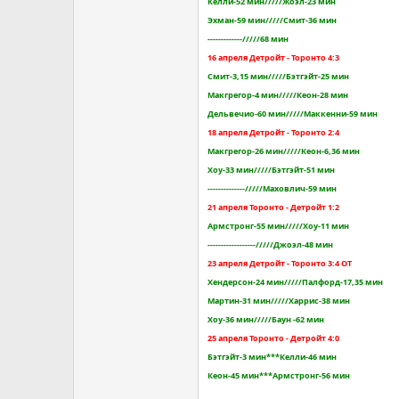
Келли-52 мин/////Жоэл-23 мин
Эхман-59 мин/////Смит-36 мин
-------------/////68 мин
16 апреля Детройт - Торонто 4:3
Смит-3,15 мин/////Бэтгэйт-25 мин
Макгрегор-4 мин/////Кеон-28 мин
Дельвечио-60 мин/////Маккенни-59 мин
18 апреля Детройт - Торонто 2:4
Макгрегор-26 мин/////Кеон-6,36 мин
Хоу-33 мин/////Бэтгэйт-51 мин
--------------/////Маховлич-59 мин
21 апреля Торонто - Детройт 1:2
Армстронг-55 мин/////Хоу-11 мин
------------------/////Джоэл-48 мин
23 апреля Детройт - Торонто 3:4 ОТ
Хендерсон-24 мин/////Палфорд-17,35 мин
Мартин-31 мин/////Харрис-38 мин
Хоу-36 мин/////Баун -62 мин
25 апреля Торонто - Детройт 4:0
Бэтгэйт-3 мин***Келли-46 мин
Кеон-45 мин***Армстронг-56 мин