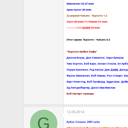
Маховлич-33,47 мин
Армстронг-45 мин
22 апреля Чикаго - Торонто 1:2
Халл-49 мин/////Невин-51 мин
------------/////Дафф-54 мин
Итог серии: Торонто - Чикаго 4-2
“Торонто Мэйпл Лифз"
Джони Боуэр, Дон Симмонс, Карл Брюуэр
Тим Хортон, Боб Баун, Аллан Стэнли, Эл Арб
Лэрри Хиллмэн, Рэд Келли, Дик Дафф, Джо
Фрэнк Маховлич, Боб Невин, Рон Стюарт, Би
Берт Олмстэд, Боб Пулфорд, Эдди Шак, Дэйв
Эд Литценбергер, Джон МакМиллан
Боб Хаггерт (тренер)
12.09.2014
G
Кубок Стэнли 1963 года
Обладатели Кубка Стэнли 1963 года “Торонто