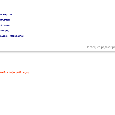
им Хортон
 Хиллмэн
об Невин
Пулфорд
ич, Джон МакМиллан
Последнее редактир
 Мэйпл Лифз"(12й титул)