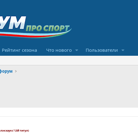
Рейтинг сезона
Что нового
Пользователи
форум
лэкхаукс"(3й титул)