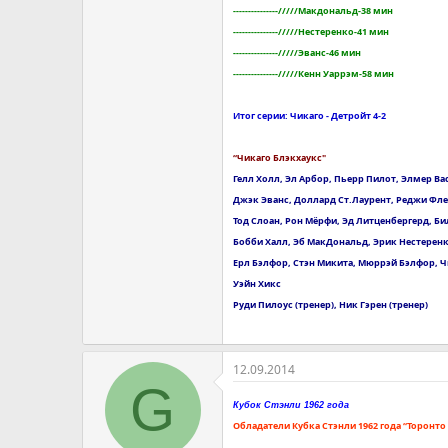
---------------/////Макдональд-38 мин
---------------/////Нестеренко-41 мин
---------------/////Эванс-46 мин
---------------/////Кенн Уаррэм-58 мин
Итог серии: Чикаго - Детройт 4-2
“Чикаго Блэкхаукс"
Гелл Холл, Эл Арбор, Пьерр Пилот, Элмер Ва
Джэк Эванс, Доллард Ст.Лаурент, Реджи Фл
Тод Слоан, Рон Мёрфи, Эд Литценбергерд, Би
Бобби Халл, Эб МакДональд, Эрик Нестерен
Ерл Бэлфор, Стэн Микита, Мюррэй Бэлфор, 
Уэйн Хикс
Руди Пилоус (тренер), Ник Гэрен (тренер)
12.09.2014
G
Кубок Стэнли 1962 года
Обладатели Кубка Стэнли 1962 года “Торонто