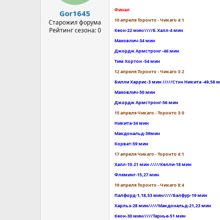
Финал
Gor1645
10 апреля Торонто - Чикаго 4:1
Старожил форума
Рейтинг сезона: 0
Кеон-22 мин/////Б.Халл-4 мин
Маховлич-34 мин
Джордж Армстронг -46 мин
Тим Хортон -54 мин
12 апреля Торонто - Чикаго 3:2
Билли Харрис-3 мин /////Стэн Никита -49,58 
Маховлич-50 мин
Джордж Армстронг-56 мин
15 апреля Чикаго - Торонто 3:0
Никита-34 мин
Макдональд-39мин
Корват-59 мин
17 апреля Чикаго - Торонто 4:1
Халл-10.21 мин /////Келли-18 мин
Флеминг-15,27 мин
19 апреля Торонто - Чикаго 8:4
Палфорд-1,18,53 мин/////Балфур-19 мин
Харльз-28 мин/////Макдональд-21,23 мин
Кеон-30 мин/////Тарнье-51 мин