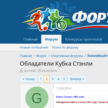
Главная
Форум
Конкурсы прогнозов
Новые сообщения
Поиск по форуму
Главная
Форум
Спортивные форумы
Хоккейный 
Обладатели Кубка Стэнли
А
Д
Gor1645
04.09.2014
в
а
Назад
1
2
3
4
5
Вперёд
т
т
о
а
р
н
12.09.2014
т
а
G
е
ч
Кубок Стэнли 1961 года
м
а
Обладатели Кубка Стэнли 1961 года “Чикаго Б
ы
л