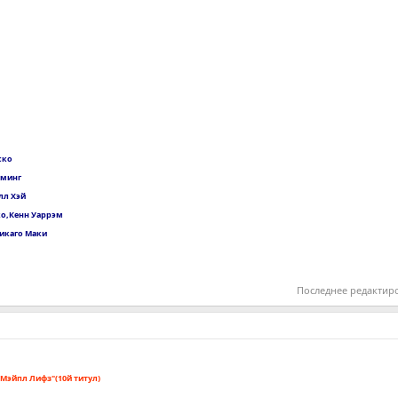
ско
еминг
лл Хэй
ко,Кенн Уаррэм
Чикаго Маки
Последнее редактир
 Мэйпл Лифз"(10й титул)