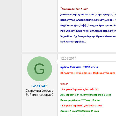
“
Торонто Мэйпл Лифз"
Джони Боуэр, Дон Симмонс, Карл Брюуэр, Т
Кент Дуглас, Аллан Стэнли, Боб Баун, Лэрри
Рэд Келли, Дик Дафф, Джордж Армстронг, Б
Рон Стюарт, Дэйв Кеон, Билли Хэррис, Боб 
Эдди Шак, Эд Литценбергер, Фрэнк Маховл
Боб Хаггерт (тренер).
12.09.2014
G
Кубок Стэнли 1964 года
Обладатели Кубка Стэнли 1964 года "Торонто
Финал
Gor1645
11 апреля Торонто - Детройт 3:2
Старожил форума
Рейтинг сезона: 0
Армстронг-5,44 мин/////Макгрегор-5 мин
Палфорд-60 мин/////Хоу -10 мин
14 апреля Торонто - Детройт 3:4 ОТ
Стенли-5 мин/////Улман-13 мин