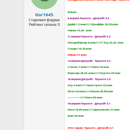
Финал
Gor1645
9 апреля Торонто - Детройт 4:2
Старожил форума
Рейтинг сезона: 0
Дафф-1,2 мин/////Джеффи -26,28 мин
Невин-15,45 - мин
11 апреля Торонто - Детройт 4:2
Литценбергер-6 мин/////Г.Хоу-22,42- мин
Стюарт-19,29 мин
Невин-21 мин
14 апреля Детройт - Торонто 3:2
Стасюк-1 мин/////Кеон-16 мин
Фаукнер-28,34- мин/////Хортон-33 мин
16 апреля Детройт - Торонто 2:4
Хоу-3 мин/////Армстронг-22 мин
Жоэл-24 мин/////Келли-38,58 мин
--------------/////Кеон-50 мин
18 апреля Торонто - Детройт 3:1
Кеон-18,60 мин/////Дельвечио-21 мин
Шак-54 мин
Итог серии: Торонто - Детройт 4-1