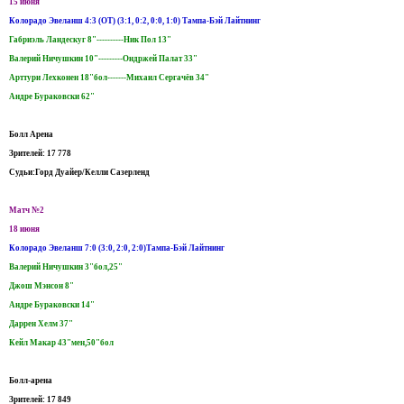
15 июня
Колорадо Эвеланш 4:3 (ОТ) (3:1, 0:2, 0:0, 1:0) Тампа-Бэй Лайтнинг
Габриэль Ландескуг 8"----------Ник Пол 13"
Валерий Ничушкин 10"---------Ондржей Палат 33"
Арттури Лехконен 18"бол-------Михаил Сергачёв 34"
Андре Бураковски 62"
Болл Арена
Зрителей: 17 778
Судьи:Горд Дуайер/Келли Сазерленд
Матч №2
18 июня
Колорадо Эвеланш 7:0 (3:0, 2:0, 2:0)Тампа-Бэй Лайтнинг
Валерий Ничушкин 3"бол,25"
Джош Мэнсон 8"
Андре Бураковски 14"
Даррен Хелм 37"
Кейл Макар 43"мен,50"бол
Болл-арена
Зрителей: 17 849