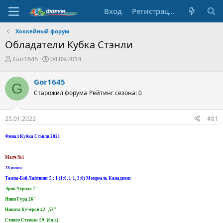
Вход
Регистрация
Хоккейный форум
Обладатели Кубка Стэнли
А
Д
Gor1645
04.09.2014
в
а
т
т
Gor1645
G
о
а
Старожил форума
Рейтинг сезона: 0
р
н
т
а
е
ч
25.01.2022
#81
м
а
ы
л
Финал Кубка Стэнли 2021
а
Матч №1
28 июня
Тампа-Бэй Лайтнинг 5 : 1 (1:0, 1:1, 3:0) Монреаль Канадиенс
Эрик Чернак 7"
Янни Гурд 26"
Никита Кучеров 42",52"
Стивен Стэмкос 59"(бол.)