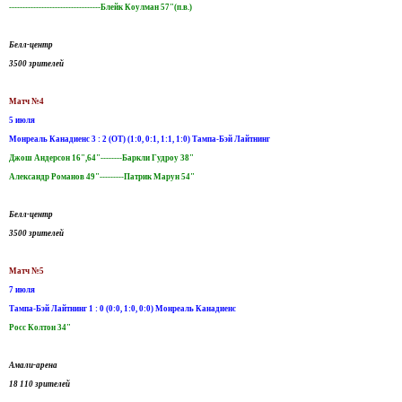
----------------------------------Блейк Коулман 57"(п.в.)
Белл-центр
3500 зрителей
Матч №4
5 июля
Монреаль Канадиенс 3 : 2 (ОТ) (1:0, 0:1, 1:1, 1:0) Тампа-Бэй Лайтнинг
Джош Андерсон 16",64"--------Баркли Гудроу 38"
Александр Романов 49"---------Патрик Марун 54"
Белл-центр
3500 зрителей
Матч №5
7 июля
Тампа-Бэй Лайтнинг 1 : 0 (0:0, 1:0, 0:0) Монреаль Канадиенс
Росс Колтон 34"
Амали-арена
18 110 зрителей