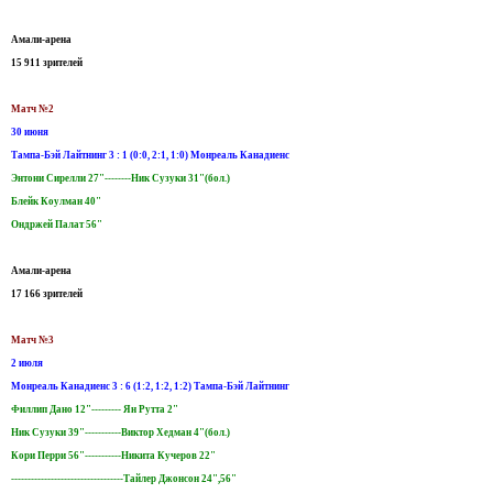
Амали-арена
15 911 зрителей
Матч №2
30 июня
Тампа-Бэй Лайтнинг 3 : 1 (0:0, 2:1, 1:0) Монреаль Канадиенс
Энтони Сирелли 27"--------Ник Сузуки 31"(бол.)
Блейк Коулман 40"
Ондржей Палат 56"
Амали-арена
17 166 зрителей
Матч №3
2 июля
Монреаль Канадиенс 3 : 6 (1:2, 1:2, 1:2) Тампа-Бэй Лайтнинг
Филлип Дано 12"--------- Ян Рутта 2"
Ник Сузуки 39"-----------Виктор Хедман 4"(бол.)
Кори Перри 56"-----------Никита Кучеров 22"
----------------------------------Тайлер Джонсон 24",56"