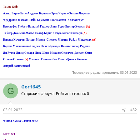
Тампа Бэй:
Алекс Барре-Буле-Андреас Боргман-Эрик Чернак-Энтони Чирелли
Фредрик Клаэссон-Блейк Коулман-Росс Колтон -Каллан Фут
Кристофер Гибсон-Барклай Гудроу-Янни Гурд-Виктор Хедман
(A)
Тайлер Джонсон-Матье Жозеф-Борис Качук-Алекс Киллорн
(A)
Никита Кучеров-Патрик Марун -Спенсер Мартин-Райан Макдонах
(A)
Кертис Макэлхинни-Ондрей Палат-Брейден Пойнт-Тейлор Рэддиш
Ян Рутта-Дэвид Сэвард-Люк Шенн-Михаил Сергачев-Джемел Смит
Стивен Стэмкос
(к)
Митчелл Стивенс-Бен Томас-Дэниел Уолкотт
Андрей Василевский
Последнее редактирование:
03.01.2023
Gor1645
G
Старожил форума
Рейтинг сезона: 0
03.01.2023
#82
Финал Кубка Стэнли 2022
Матч №1