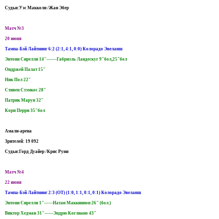
Судьи:Уэс Макколи /Жан Эбер
Матч №3
20 июня
Тампа-Бэй Лайтнинг 6:2 (2:1, 4:1, 0:0) Колорадо Эвеланш
Энтони Сирелли 14"-------Габриэль Ландескуг 9"бол,25"бол
Ондржей Палат 15"
Ник Пол 22"
Стивен Стэмкос 28"
Патрик Марун 32"
Кори Перри 35"бол
Амали-арена
Зрителей: 19 092
Судьи:Горд Дуайер /Крис Руни
Матч №4
22 июня
Тампа-Бэй Лайтнинг 2:3 (ОТ) (1:0, 1:1, 0:1, 0:1) Колорадо Эвеланш
Энтони Сирелли 1"------Натан Маккиннон 26" (бол.)
Виктор Хедман 31"------Эндрю Коглиано 43"