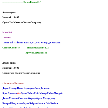
-----------------------------Назем Кадри 73"
Амали-арена
Зрителей: 19 092
Судьи:Уэс Макколи/Келли Сазерленд
Матч №6
26 июня
Тампа-Бэй Лайтнинг 1:2 (1:0, 0:2, 0:0) Колорадо Эвеланш
Стивен Стэмкос 4"--------Натан Маккиннон 22"
--------------------------------Арттури Лехконен 33"
Амали-арена
Зрителей: 19 092
Судьи:Горд Дуайер/Келли Сазерленд
«Колорадо Эвеланш»
Дарси Кемпер-Павел Францоуз-Джек Джонсон
Эрик Джонсон
(А)
Девон Тэйвз-Кейл Макар-Райан Мюррей
Джош Мэнсон- Самюэль Жирар-Кёртис Макдермид
Валерий Ничушкин-Боуэн Байрэм-Николя Обе-Кюбель