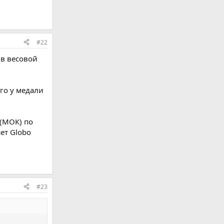
#22
 в весовой
ого у медали
(МОК) по
ет Globo
#23