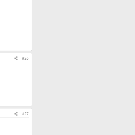
и
#26
#27