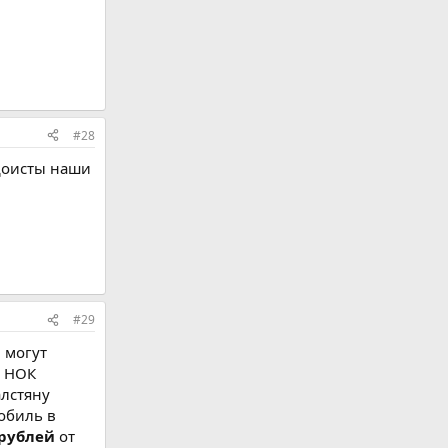
#28
юдоисты наши
#29
 могут
с НОК
алстяну
обиль в
 рублей
от