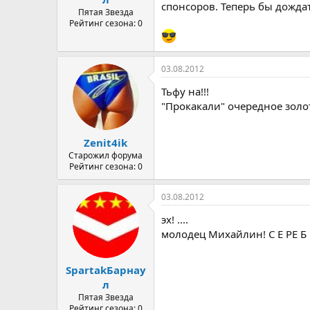
спонсоров. Теперь бы дожда
Пятая Звезда
Рейтинг сезона: 0
03.08.2012
Тьфу на!!!
"Прокакали" очередное золо
Zenit4ik
Старожил форума
Рейтинг сезона: 0
03.08.2012
эх! ....
молодец Михайлин! С Е РЕ Б РО !!
SpartakБарнау
л
Пятая Звезда
Рейтинг сезона: 0