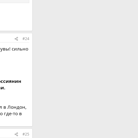
#24
 увы! сильно
Россиянин
аи.
л в Лондон,
о где-то в
#25