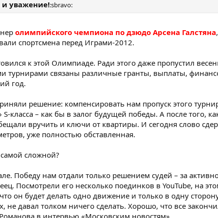
 и уважение!
:sbravo:
енер
олимпийского чемпиона по дзюдо Арсена Галстяна
вали спортсмена перед Играми-2012.
овился к этой Олимпиаде. Ради этого даже пропустил весе
ими турнирами связаны различные гранты, выплаты, финанс
ий год.
риняли решение: компенсировать нам пропуск этого турнир
S-класса – как бы в залог будущей победы. А после того, ка
обещали вручить и ключи от квартиры. И сегодня слово сде
метров, уже полностью обставленная.
а самой сложной?
ле. Победу нам отдали только решением судей – за активно
еец. Посмотрели его несколько поединков в YouTube, на это
что он будет делать одно движение и только в одну сторону
х, не давал толком ничего сделать. Хорошо, что все закон
л Романова в интервью «Московским новостям».