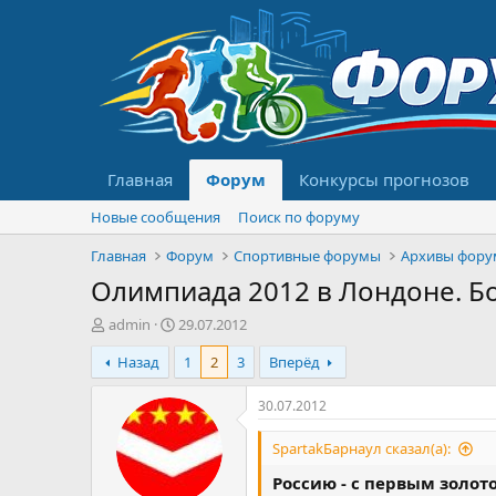
Главная
Форум
Конкурсы прогнозов
Новые сообщения
Поиск по форуму
Главная
Форум
Спортивные форумы
Архивы фору
Олимпиада 2012 в Лондоне. Бо
А
Д
admin
29.07.2012
в
а
Назад
1
2
3
Вперёд
т
т
о
а
р
н
30.07.2012
т
а
е
ч
SpartakБарнаул сказал(а):
м
а
Россию - с первым золотом!!
ы
л