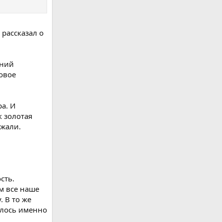
, рассказал о
нний
овое
а. И
к золотая
ржали.
сть.
м все наше
. В то же
чилось именно