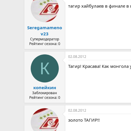
тaгир хaйбулaeв в финaлe в в
Seregamameno
v23
Супермодератор
Рейтинг сезона: 0
02.08.2012
К
Тагир! Красава! Как монгола 
копейкин
Заблокирован
Рейтинг сезона: 0
02.08.2012
золото ТАГИР!!