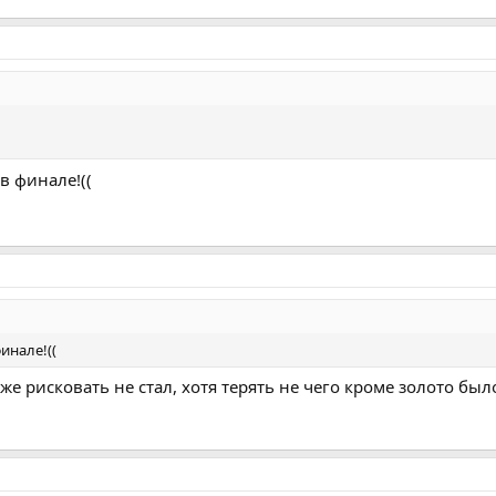
в финале!((
инале!((
же рисковать не стал, хотя терять не чего кроме золото был