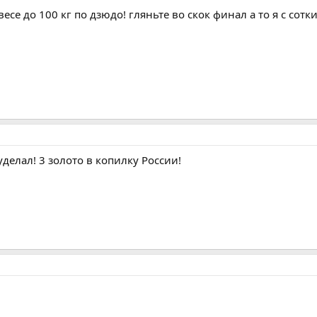
eсe до 100 кг по дзюдо! гляньтe во скок финaл a то я с сотк
уделал! 3 золото в копилку России!