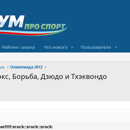
Рейтинг сезона
Что нового
Пользователи
ма.
Олимпиада 2012
кс, Борьба, Дзюдо и Тхэквондо
!!!!:srock::srock::srock: