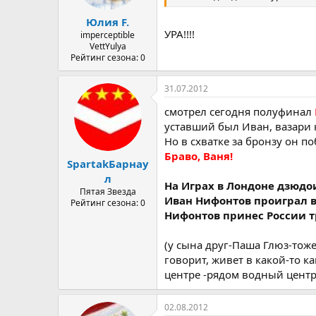
Юлия F.
УРА!!!!
imperceptible
VettYulya
Рейтинг сезона: 0
31.07.2012
смотрел сегодня полуфинал
уставший был Иван, вазари 
Но в схватке за бронзу он по
Браво, Ваня!
SpartakБарнау
л
На Играх в Лондоне дзюдо
Пятая Звезда
Иван Нифонтов проиграл в 
Рейтинг сезона: 0
Нифонтов принес России тр
(у сына друг-Паша Глюз-тож
говорит, живет в какой-то ка
центре -рядом водный центр
02.08.2012