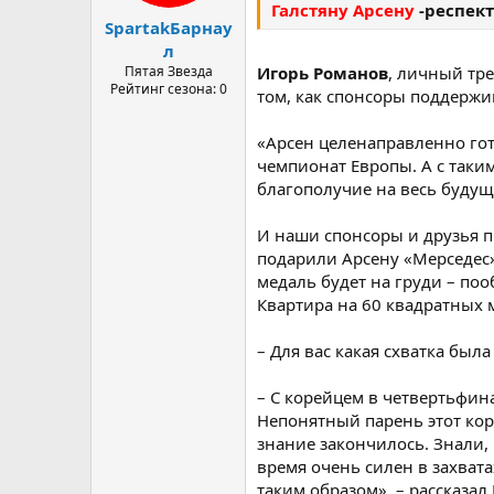
а
Галстяну Арсену
-респект
SpartakБарнау
л
Пятая Звезда
Игорь Романов
, личный тр
Рейтинг сезона: 0
том, как спонсоры поддержи
«Арсен целенаправленно гот
чемпионат Европы. А с так
благополучие на весь будущ
И наши спонсоры и друзья п
подарили Арсену «Мерседес» 
медаль будет на груди – по
Квартира на 60 квадратных 
– Для вас какая схватка был
– С корейцем в четвертьфина
Непонятный парень этот кор
знание закончилось. Знали, 
время очень силен в захвата
таким образом», – рассказа