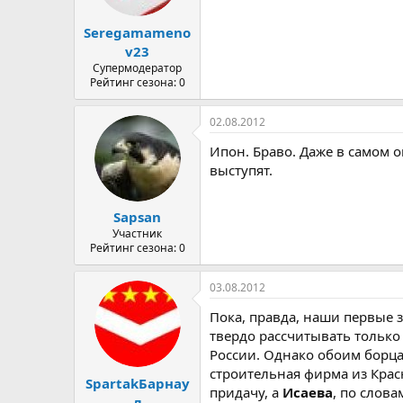
Seregamameno
v23
Супермодератор
Рейтинг сезона: 0
02.08.2012
Ипон. Браво. Даже в самом о
выступят.
Sapsan
Участник
Рейтинг сезона: 0
03.08.2012
Пока, правда, наши первые 
твердо рассчитывать только 
России. Однако обоим борца
строительная фирма из Крас
SpartakБарнау
придачу, а
Исаева
, по слов
л