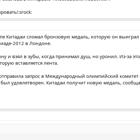
ровать!:srock:
пе Китадаи сломал бронзовую медаль, которую он выиграл
пиаде-2012 в Лондоне.
ну и взял в зубы, когда принимал душ, но уронил. Из-за эт
оторую вставляется лента.
отправила запрос в Международный олимпийский комитет 
 был удовлетворен. Китадаи получит новую медаль, сообща