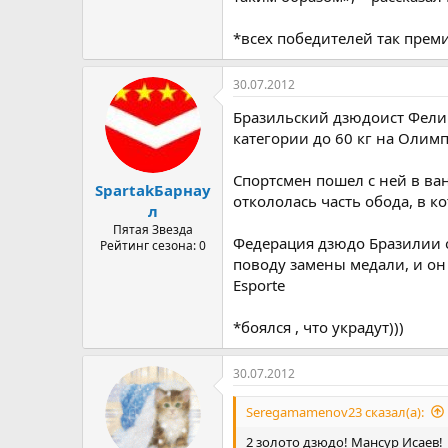
*всех победителей так преми
30.07.2012
Бразильский дзюдоист Фели
категории до 60 кг на Олим
Спортсмен пошел с ней в ван
SpartakБарнау
откололась часть обода, в к
л
Пятая Звезда
Федерация дзюдо Бразилии 
Рейтинг сезона: 0
поводу замены медали, и он
Esporte
*боялся , что украдут)))
30.07.2012
Seregamamenov23 сказал(а):
2 золото дзюдо! Мaнсур Исaeв!