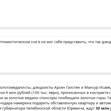
птимистическом сне я не мог себе представить, что так дз
золотомедалисты, дзюдоисты Арсен Галстян и Мансур Исаев,
на 4 млн рублей (100 тыс. евро), прописанных в контракте 
м за золотые медали спонсоры пообещали золотые горы: Г
нодара намерена подарить обставленную квартиру и автом
ам губернатора Челябинской области Юревича, ждут
30 млн