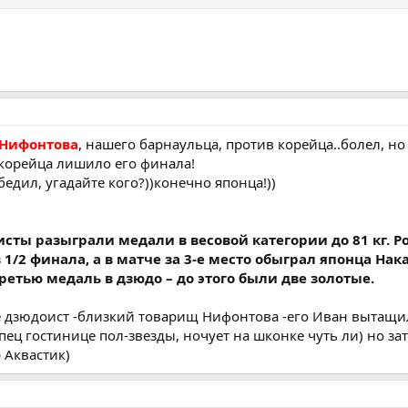
Нифонтова
, нашего барнаульца, против корейца..болел, но
корейца лишило его финала!
бедил, угадайте кого?))конечно японца!))
исты разыграли медали в весовой категории до 81 кг. 
1/2 финала, а в матче за 3-е место обыграл японца Нак
етью медаль в дзюдо – до этого были две золотые.
е дзюдоист -близкий товарищ Нифонтова -его Иван вытащи
пец гостинице пол-звезды, ночует на шконке чуть ли) но зат
 Аквастик)