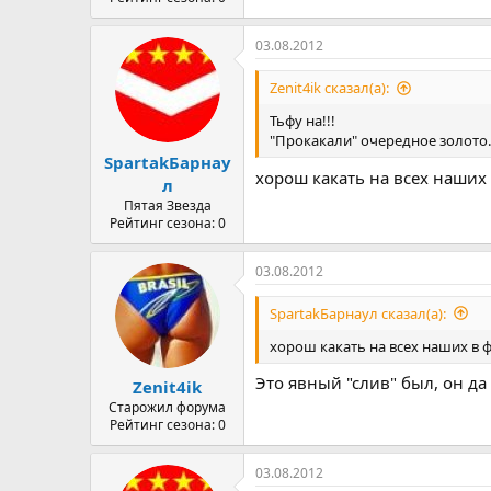
03.08.2012
Zenit4ik сказал(а):
Тьфу на!!!
"Прокакали" очередное золото.
SpartakБарнау
хорош какать на всех наших 
л
Пятая Звезда
Рейтинг сезона: 0
03.08.2012
SpartakБарнаул сказал(а):
хорош какать на всех наших в ф
Это явный "слив" был, он да 
Zenit4ik
Старожил форума
Рейтинг сезона: 0
03.08.2012