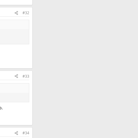
#32
#33
о.
#34