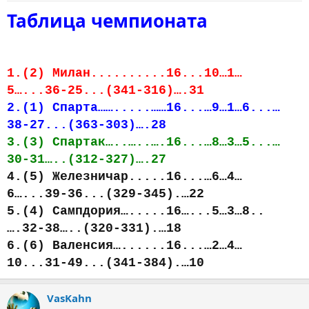
Таблица чемпионата
1.(2) Милан..........16...10…1…
5…...36-25...(341-316)….31
2.(1) Спарта…….....……16...…9…1…6...…
38-27...(363-303)….28
3.(3) Спартак…..…..….16...…8…3…5...…
30-31…..(312-327)….27
4.(5) Железничар.....16...…6…4…
6…...39-36...(329-345).…22
5.(4) Сампдория….....16…...5…3…8..
….32-38…..(320-331).…18
6.(6) Валенсия…......16...…2…4…
10...31-49...(341-384).…10
VasKahn