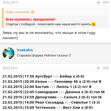
24.02.2015
#29
Марс сказал(а):
Всех мужиков с праздником!
Спартак с победой - помогаете нам наше место занять
Зема, ну мы ж не виноваты, что мыши в этом году
линяют)
VasKahn
Старожил форума
Рейтинг сезона: 0
24.02.2015
#30
21.02.2015|17:30 Аугсбург - : - Байер х (0-0)
21.02.2015|20:30 Кельн - : - Ганновер 96 х (2-0) гол В
21.02.2015|22:00 Бастия - : - Лилль 1 (3-2) п/г В
21.02.2015|22:45 Сампдория - : - Дженоа х (0-3) гол М
21.02.2015|23:59 Депортиво - : - Сельта 2 (0-3) гол М
22.02.2015|14:00 Реал Сосьедад - : - Севилья 1 (3-3)
22.02.2015|15:00 Тоттенхэм - : - Вест Хэм х (0-0)