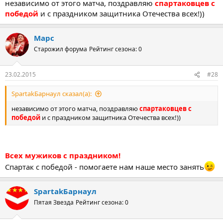
независимо от этого матча, поздравляю
спартаковцев с
времени).
победой
и с праздником защитника Отечества всех!))
Ожидается, что в ближайшие часы обильный ливень в
Генуе не прекратится, поэтому встречу нельзя было бы
Марс
провести в воскресенье.
Старожил форума
Рейтинг сезона: 0
23.02.2015
#28
SpartakБарнаул сказал(а):
независимо от этого матча, поздравляю
спартаковцев с
победой
и с праздником защитника Отечества всех!))
Всех мужиков с праздником!
Спартак с победой - помогаете нам наше место занять
SpartakБарнаул
Пятая Звезда
Рейтинг сезона: 0