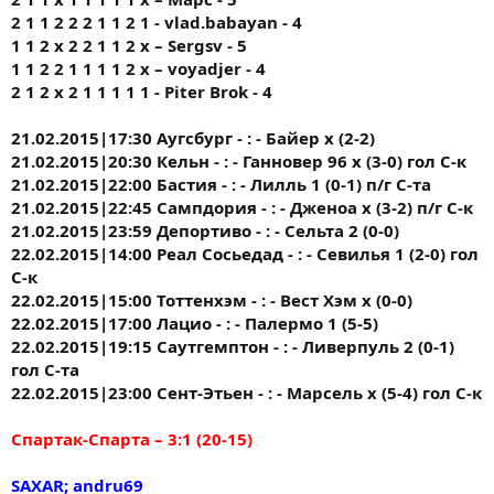
2 1 1 2 2 2 1 1 2 1 - vlad.babayan - 4
1 1 2 х 2 2 1 1 2 х – Sergsv - 5
1 1 2 2 1 1 1 1 2 х – voyadjer - 4
2 1 2 х 2 1 1 1 1 1 - Piter Brok - 4
21.02.2015|17:30 Аугсбург - : - Байер х (2-2)
21.02.2015|20:30 Кельн - : - Ганновер 96 х (3-0) гол С-к
21.02.2015|22:00 Бастия - : - Лилль 1 (0-1) п/г С-та
21.02.2015|22:45 Сампдория - : - Дженоа х (3-2) п/г С-к
21.02.2015|23:59 Депортиво - : - Сельта 2 (0-0)
22.02.2015|14:00 Реал Сосьедад - : - Севилья 1 (2-0) гол
С-к
22.02.2015|15:00 Тоттенхэм - : - Вест Хэм х (0-0)
22.02.2015|17:00 Лацио - : - Палермо 1 (5-5)
22.02.2015|19:15 Саутгемптон - : - Ливерпуль 2 (0-1)
гол С-та
22.02.2015|23:00 Сент-Этьен - : - Марсель х (5-4) гол С-к
Спартак-Спарта – 3:1 (20-15)
SAXAR; andru69