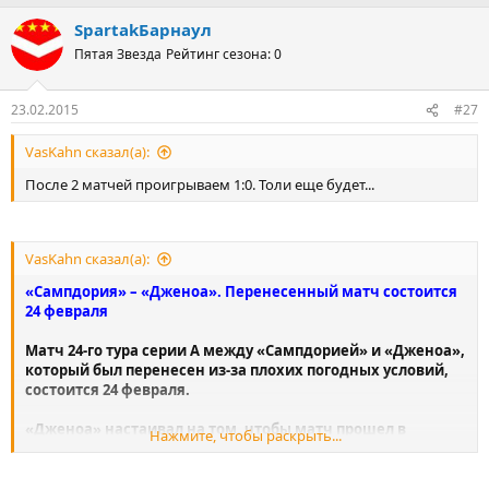
SpartakБарнаул
Пятая Звезда
Рейтинг сезона: 0
23.02.2015
#27
VasKahn сказал(а):
После 2 матчей проигрываем 1:0. Толи еще будет...
VasKahn сказал(а):
«Сампдория» – «Дженоа». Перенесенный матч состоится
24 февраля
Матч 24-го тура серии А между «Сампдорией» и «Дженоа»,
который был перенесен из-за плохих погодных условий,
состоится 24 февраля.
«Дженоа» настаивал на том, чтобы матч прошел в
Нажмите, чтобы раскрыть...
понедельник, а «Сампдория» предлагала в качестве
резервных дат 3 и 11 марта. В итоге руководство серии А
перенесло игру на вторник (на 17.30 по местному