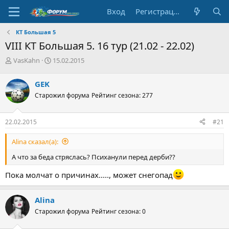
Вход
Регистрация
КТ Большая 5
VIII КТ Большая 5. 16 тур (21.02 - 22.02)
А
Д
VasKahn
15.02.2015
в
а
т
т
GEK
о
а
Старожил форума
Рейтинг сезона: 277
р
н
т
а
е
ч
22.02.2015
#21
м
а
ы
л
Alina сказал(а):
а
А что за беда стряслась? Психанули перед дерби??
Пока молчат о причинах....., может снегопад
Alina
Старожил форума
Рейтинг сезона: 0