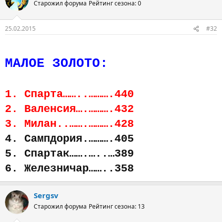
Старожил форума
Рейтинг сезона: 0
25.02.2015
#32
МАЛОЕ ЗОЛОТО:
1. Спарта……..……….440
2. Валенсия….……….432
3. Милан..…….……….428
4. Сампдория.……….405
5. Спартак…….…..…389
6. Железничар……..358
Sergsv
Старожил форума
Рейтинг сезона: 13