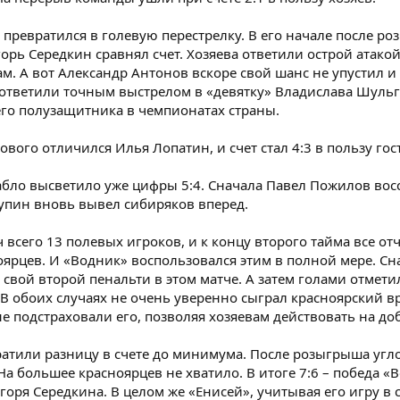
 превратился в голевую перестрелку. В его начале после р
орь Середкин сравнял счет. Хозяева ответили острой атако
ам. А вот Александр Антонов вскоре свой шанс не упустил и
ответили точным выстрелом в «девятку» Владислава Шульги
его полузащитника в чемпионатах страны.
вого отличился Илья Лопатин, и счет стал 4:3 в пользу гос
табло высветило уже цифры 5:4. Сначала Павел Пожилов во
Чупин вновь вывел сибиряков вперед.
ч всего 13 полевых игроков, и к концу второго тайма все от
ноярцев. И «Водник» воспользовался этим в полной мере. Сн
 свой второй пенальти в этом матче. А затем голами отмет
 В обоих случаях не очень уверенно сыграл красноярский в
е подстраховали его, позволяя хозяевам действовать на до
ратили разницу в счете до минимума. После розыгрыша угл
а большее красноярцев не хватило. В итоге 7:6 – победа «
оря Середкина. В целом же «Енисей», учитывая его игру в 