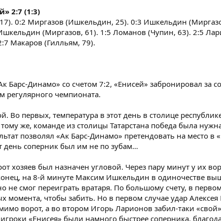
» 2:7 (1:3)
 17). 0:2 Миргазов (Ишкельдин, 25). 0:3 Ишкельдин (Миргазов
Ишкельдин (Миргазов, 61). 1:5 Ломанов (Чупин, 63). 2:5 Лар
2:7 Макаров (Гилльям, 79).
к Барс-Динамо» со счетом 7:2, «Енисей» забронировал за со
ам регулярного чемпионата.
. Во первых, температура в этот день в столице республике
К тому же, команде из столицы Татарстана победа была нужна
тат позволял «Ак Барс-Динамо» претендовать на место в «p
от день соперник был им не по зубам…
орот хозяев был назначен угловой. Через пару минут у их во
конец, на 8-й минуте Максим Ишкельдин в одиночестве вы
о не смог переиграть вратаря. По большому счету, в первом
х момента, чтобы забить. Но в первом случае удар Алексея 
имо ворот, а во втором Игорь Ларионов забил-таки «свой» 
е игроки «Енисея» были намного быстрее соперника, благод