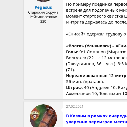
а
По примеру поединка первог
Pegasus
встреча для подопечных Мих
Старожил форума
момент стартового свистка 
Рейтинг сезона:
330
Интрига держалась до послед
«Енисей» одержал трудовую п
«Волга» (Ульяновск) – «Енис
Голы:
0:1 Ломанов (Миргазов,
Волгужев (22 – с 12-метровог
(Галяутдинов, 36 – угл.). 3:
(71).
Нереализованные 12-метр
56 мин. (вратарь).
Штраф:
40 (Андреев 10, Биху
Ахметзянов 10, Толстихин 10
27.02.2021
В Казани в рамках очеред
уверенно переиграл местно