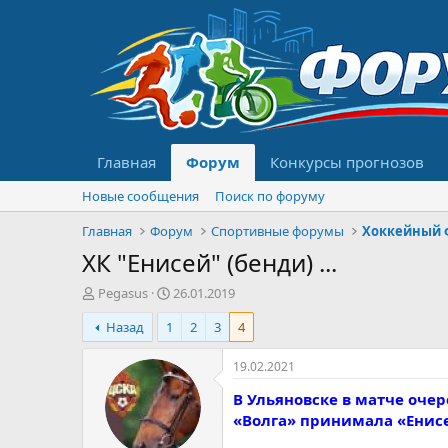
Главная
Форум
Конкурсы прогнозов
Новые сообщения
Поиск по форуму
Главная
Форум
Спортивные форумы
Хоккейный 
ХК "Енисей" (бенди) ...
А
Д
Pegasus
26.01.2019
в
а
Назад
1
2
3
4
т
т
о
а
р
н
19.02.2021
т
а
В Ульяновске в матче оче
е
ч
м
а
«Волга» принимала «Енис
ы
л