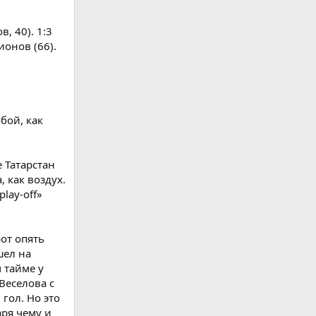
, 40). 1:3
ионов (66).
бой, как
 Татарстан
, как воздух.
lay-off»
рот опять
шел на
 тайме у
Веселова с
гол. Но это
аря чему и