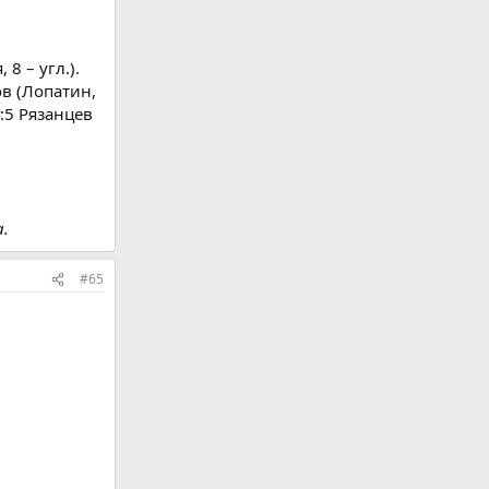
8 – угл.).
ов (Лопатин,
6:5 Рязанцев
.
#65