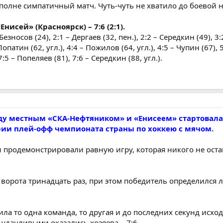
вполне симпатичный матч. Чуть-чуть не хватило до боевой 
нисей» (Красноярск) – 7:6 (2:1).
 Безносов (24), 2:1 – Дергаев (32, пен.), 2:2 – Середкин (49), 
 Лопатин (62, угл.), 4:4 – Пожилов (64, угл.), 4:5 – Чупин (67), 
 7:5 – Попеляев (81), 7:6 – Середкин (88, угл.).
ду местным «СКА-Нефтяником» и «Енисеем» стартовала
ии плей-офф чемпионата страны по хоккею с мячом.
и продемонстрировали равную игру, которая никого не ост
ворота тринадцать раз, при этом победитель определился 
ла то одна команда, то другая и до последних секунд исхо
е удачливыми оказались хозяева – 7:6.