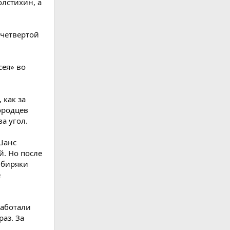
лстихин, а
 четвертой
сея» во
 как за
ородцев
а угол.
 Шанс
й. Но после
ибиряки
е
работали
аз. За