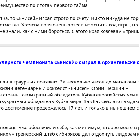
еимущество по итогам первого тайма.
тча, то «Енисей» играл строго по счету. Никто никуда не то
отменял. Хозяева поля очень хотели изменить ход игры, но 
не знали, как с ними бороться. С этого края хозяевам «приш
улярного чемпионата «Енисей» сыграл в Архангельске 
шли в траурных повязках. За несколько часов до матча они
з жизни легендарный хоккеист «Енисея» Юрий Першин –
 страны, семикратный обладатель Кубка европейских чемп
двукратный обладатель Кубка мира. За «Енисей» этот выд
то достижение продержалось 17 лет, и только в нынешнем с
сноярцы уже обеспечили себе, как минимум, второе место в
ником» тренерский штаб сибиряков дал отдохнуть лидерам 