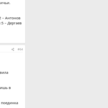
ничьи.
3:2 – Антонов
5:5 – Дергаев
#64
авила
лишь в
д поединка