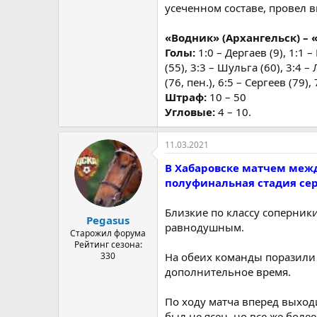
усеченном составе, провел 
«Водник» (Архангельск) – «Е
Голы:
1:0 – Дергаев (9), 1:1 –
(55), 3:3 – Шульга (60), 3:4 –
(76, пен.), 6:5 – Сергеев (79),
Штраф:
10 – 50
Угловые:
4 – 10.
11.03.2021
В Хабаровске матчем меж
полуфинальная стадия сер
Близкие по классу соперник
Pegasus
равнодушным.
Старожил форума
Рейтинг сезона:
330
На обеих команды поразили 
дополнительное время.
По ходу матча вперед выходи
был не ясен, но все же боле