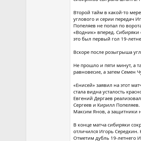
Второй тайм в какой-то мере
углового и серии передач Иг
Попеляев не попал по ворот
«Водник» вперед. Сибиряки 
это был первый гол 19-летн
Вскоре после розыгрыша угло
Не прошло и пяти минут, а 
равновесие, а затем Семен 
«Енисей» заявил на этот мат
стала видна усталость крас
Евгений Дергаев реализовал
Сергеев и Кирилл Попеляев.
Максим Янов, а защитники н
В конце матча сибиряки сок
отличился Игорь Середкин. Н
Отметим дубль 19-летнего Иг