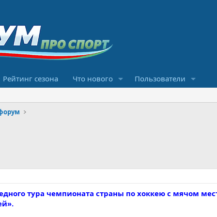
Рейтинг сезона
Что нового
Пользователи
форум
редного тура чемпионата страны по хоккею с мячом мес
ей».