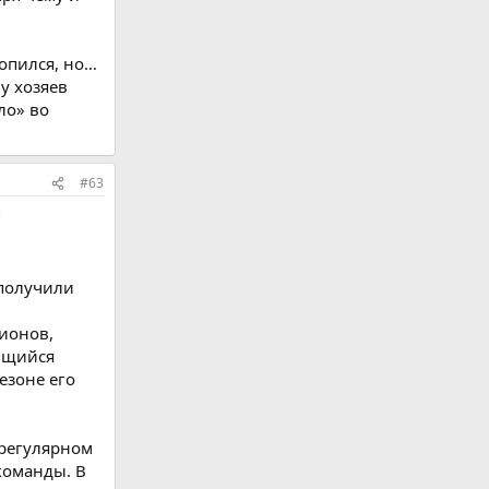
ропился, но…
у хозяев
ло» во
#63
с
 получили
ионов,
ающийся
езоне его
 регулярном
команды. В