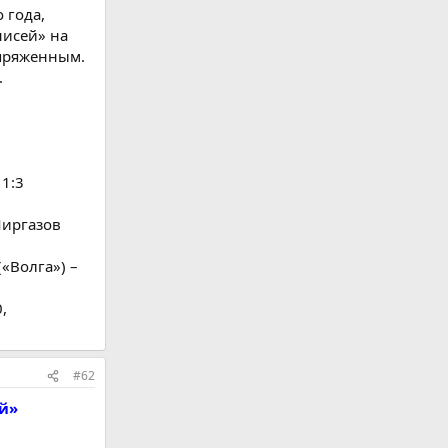
 года,
нисей» на
апряженным.
.
 1:3
 Миргазов
(«Волга») –
,
#62
ей»