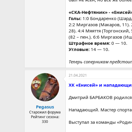
«СКА-Нефтяник» - «Енисей» 7:
Голы:
1:0 Бондаренко (Шардак
2:2 Миргазов (Макаров, 11). 2
28). 4:4 Мяяття (Торгонский,
(82 – пен.). 6:6 Миргазов (И
Штрафное время:
0 — 10.
Угловые:
14 — 10.
Теперь соперникам предстои
21.04.2021
ХК «Енисей» и нападающи
Дмитрий БАРБАКОВ родился 6
Pegasus
Нападающий. Мастер спорта
Старожил форума
Рейтинг сезона:
330
Выступал за команды «Родин