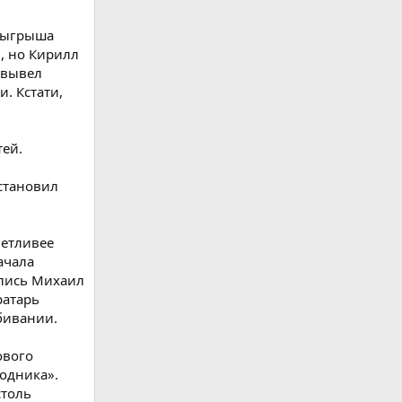
озыгрыша
й, но Кирилл
 вывел
. Кстати,
тей.
сстановил
четливее
ачала
ились Михаил
ратарь
бивании.
ового
Водника».
столь