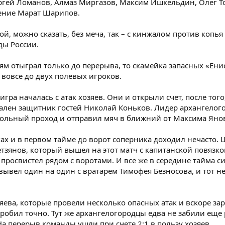
ргей Ломанов, Алмаз Миргазов, Максим Ишкельдин, Олег То
ение Марат Шарипов.
ой, можно сказать, без меча, так – с кинжалом против копья
ды России.
ьям отыграл только до перерыва, то скамейка запасных «Ени
 вовсе до двух полевых игроков.
гра началась с атак хозяев. Они и открыли счет, после того,
ален защитник гостей Николай Коньков. Лидер архангелог
ольный проход и отправил мяч в ближний от Максима Янов
ках и в первом тайме до ворот соперника доходил нечасто.
тзянов, который вышел на этот матч с капитанской повязко
 просвистел рядом с воротами. И все же в середине тайма с
вывел один на один с вратарем Тимофея Безносова, и тот н
яева, которые провели несколько опасных атак и вскоре за
робил точно. Тут же архангелогородцы едва не забили еще р
а перерыв команды ушли при счете 2:1 в пользу хозяев.