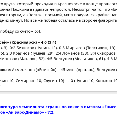
о круга, который проходил в Красноярске в конце прошлого
аила Пашкина выдалась непростой. Несмотря на то, что «Е
шел вторым, а «Волга» - восьмой, матч получился крайне н
них минут. Но все же победа осталась на стороне фаворита
обеду со счетом 6:4.
ей» (Красноярск) – 4:6 (3:4)
 3). 0:2 Безносов (Чупин, 12). 0:3 Миргазов (Толстихин, 19).
о). 2:3 Крайнов (Тумаев, 29). 2:4 Ломанов (33). 3:4 Скворцов
5 Миргазов (Макаров, 52). 4:5 Волгужев (Мельников, 61). 4:6
овые:
Ахметзянов («Енисей») – 45 мин. (вратарь); Волгужев 
зин 10, Симиргин 10, Слугин 10) – 40 (Чупин 10, Коньков 10
).
ного тура чемпионата страны по хоккею с мячом «Енис
е «Ак Барс-Динамо» - 7:2.