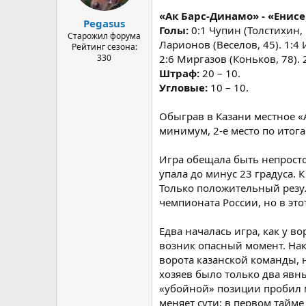
«Ак Барс-Динамо» - «Енисей
Pegasus
Голы:
0:1 Чупин (Толстихин,
Старожил форума
Ларионов (Веселов, 45). 1:4 
Рейтинг сезона:
330
2:6 Миргазов (Коньков, 78). 
Штраф:
20 – 10.
Угловые:
10 – 10.
Обыграв в Казани местное «А
минимум, 2-е место по итог
Игра обещала быть непростой
упала до минус 23 градуса. 
Только положительный резуль
чемпионата России, но в эт
Едва началась игра, как у в
возник опасный момент. На
ворота казанской команды, н
хозяев было только два явны
«убойной» позиции пробил м
меняет сути: в первом тайм