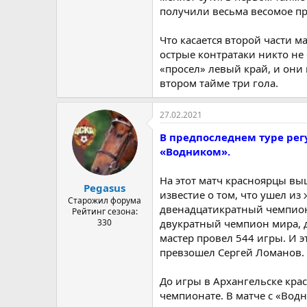
получили весьма весомое пр
Что касается второй части ма
острые контратаки никто не 
«просел» левый край, и они 
втором тайме три гола.
27.02.2021
В предпоследнем туре рег
«Водником».
На этот матч красноярцы вы
Pegasus
известие о том, что ушел и
Старожил форума
двенадцатикратный чемпион
Рейтинг сезона:
330
двукратный чемпион мира, 
мастер провел 544 игры. И э
превзошел Сергей Ломанов.
До игры в Архангельске кра
чемпионате. В матче с «Вод