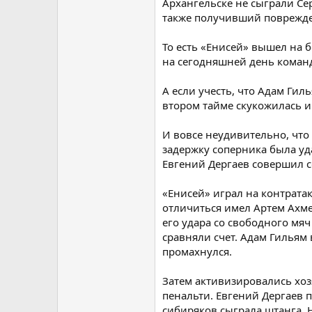
Архангельске не сыграли Се
также получивший поврежд
То есть «Енисей» вышел на б
на сегодняшней день коман
А если учесть, что Адам Гил
втором тайме скукожилась и
И вовсе неудивительно, что и
задержку соперника была уд
Евгений Дергаев совершил с
«Енисей» играл на контрата
отличиться имел Артем Ахме
его удара со свободного мяч
сравняли счет. Адам Гильям 
промахнулся.
Затем активизировались хоз
пенальти. Евгений Дергаев п
сибиряков сыграла штанга. Н