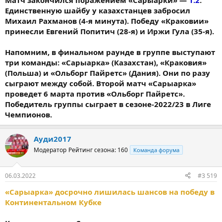
Матч закончился поражением «Сарыарки» —
1:2
.
Единственную шайбу у казахстанцев забросил
Михаил Рахманов (4-я минута). Победу «Краковии»
принесли Евгений Попитич (28-я) и Иржи Гула (35-я).
Напомним, в финальном раунде в группе выступают
три команды: «Сарыарка» (Казахстан), «Краковия»
(Польша) и «Ольборг Пайретс» (Дания). Они по разу
сыграют между собой. Второй матч «Сарыарка»
проведет 6 марта против «Ольборг Пайретс».
Победитель группы сыграет в сезоне-2022/23 в Лиге
Чемпионов.
Ауди2017
Модератор
Рейтинг сезона: 160
Команда форума
06.03.2022
#3 519
«Сарыарка» досрочно лишилась шансов на победу в
Континентальном Кубке