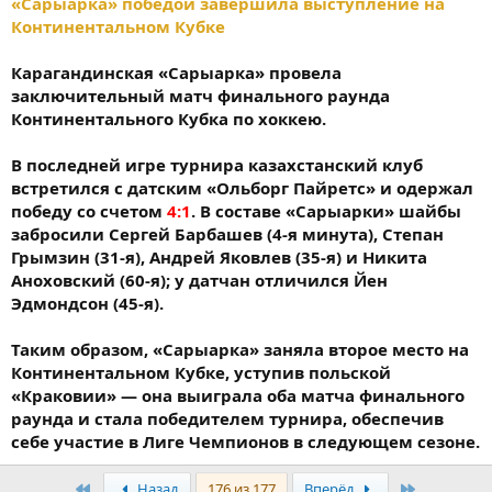
«Сарыарка» победой завершила выступление на
Континентальном Кубке
Карагандинская «Сарыарка» провела
заключительный матч финального раунда
Континентального Кубка по хоккею.
В последней игре турнира казахстанский клуб
встретился с датским «Ольборг Пайретс» и одержал
победу со счетом
4:1
. В составе «Сарыарки» шайбы
забросили Сергей Барбашев (4-я минута), Степан
Грымзин (31-я), Андрей Яковлев (35-я) и Никита
Аноховский (60-я); у датчан отличился Йен
Эдмондсон (45-я).
Таким образом, «Сарыарка» заняла второе место на
Континентальном Кубке, уступив польской
«Краковии» — она выиграла оба матча финального
раунда и стала победителем турнира, обеспечив
себе участие в Лиге Чемпионов в следующем сезоне.
Первый
Последня
Назад
176 из 177
Вперёд