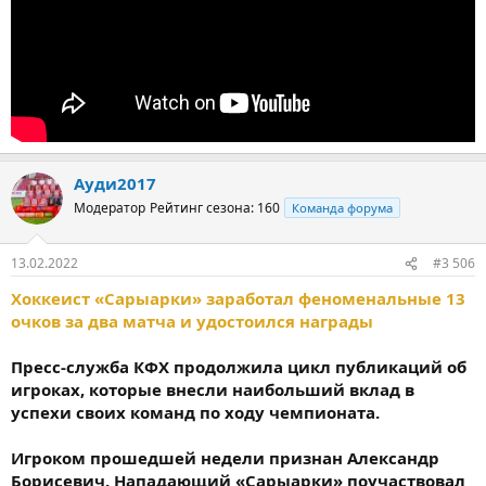
Ауди2017
Модератор
Рейтинг сезона: 160
Команда форума
13.02.2022
#3 506
Хоккеист «Сарыарки» заработал феноменальные 13
очков за два матча и удостоился награды
Пресс-служба КФХ продолжила цикл публикаций об
игроках, которые внесли наибольший вклад в
успехи своих команд по ходу чемпионата.
Игроком прошедшей недели признан Александр
Борисевич. Нападающий «Сарыарки» поучаствовал