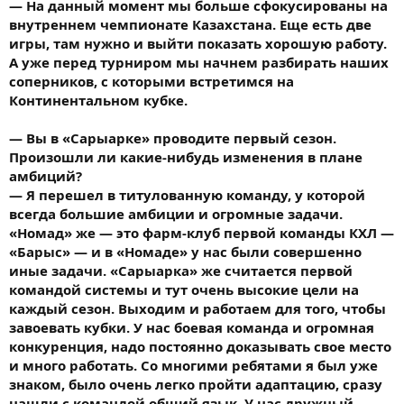
— На данный момент мы больше сфокусированы на
внутреннем чемпионате Казахстана. Еще есть две
игры, там нужно и выйти показать хорошую работу.
А уже перед турниром мы начнем разбирать наших
соперников, с которыми встретимся на
Континентальном кубке.
— Вы в «Сарыарке» проводите первый сезон.
Произошли ли какие-нибудь изменения в плане
амбиций?
— Я перешел в титулованную команду, у которой
всегда большие амбиции и огромные задачи.
«Номад» же — это фарм-клуб первой команды КХЛ —
«Барыс» — и в «Номаде» у нас были совершенно
иные задачи. «Сарыарка» же считается первой
командой системы и тут очень высокие цели на
каждый сезон. Выходим и работаем для того, чтобы
завоевать кубки. У нас боевая команда и огромная
конкуренция, надо постоянно доказывать свое место
и много работать. Со многими ребятами я был уже
знаком, было очень легко пройти адаптацию, сразу
нашли с командой общий язык. У нас дружный,