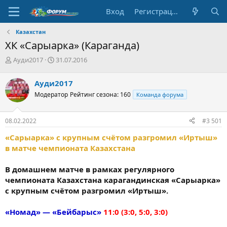
Вход
Регистрация
Казахстан
ХК «Сарыарка» (Караганда)
А
Д
Ауди2017
31.07.2016
в
а
т
т
Ауди2017
о
а
Модератор
Рейтинг сезона: 160
Команда форума
р
н
т
а
е
ч
08.02.2022
#3 501
м
а
ы
л
«Сарыарка» с крупным счётом разгромил «Иртыш»
а
в матче чемпионата Казахстана
В домашнем матче в рамках регулярного
чемпионата Казахстана карагандинская «Сарыарка»
с крупным счётом разгромил «Иртыш».
«Номад» — «Бейбарыс»
11:0 (3:0, 5:0, 3:0)