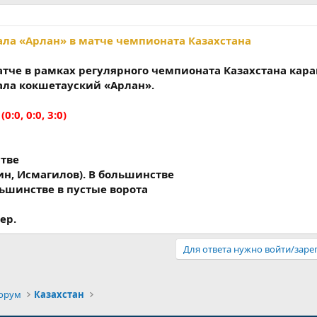
ла «Арлан» в матче чемпионата Казахстана
тче в рамках регулярного чемпионата Казахстана кар
ала кокшетауский «Арлан».
 (0:0, 0:0, 3:0)
стве
бин, Исмагилов). В большинстве
ольшинстве в пустые ворота
ер.
Для ответа нужно войти/заре
орум
Казахстан