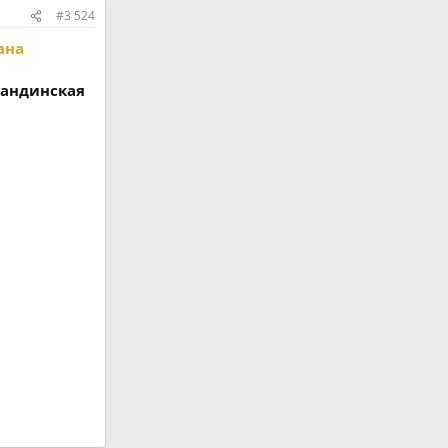
#3 524
ана
гандинская