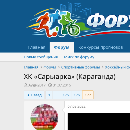
Главная
Форум
Конкурсы прогнозов
Новые сообщения
Поиск по форуму
Главная
Форум
Спортивные форумы
Хоккейный ф
ХК «Сарыарка» (Караганда)
А
Д
Ауди2017
31.07.2016
в
а
Назад
1
...
175
176
177
т
т
о
а
р
н
07.03.2022
т
а
е
ч
м
а
ы
л