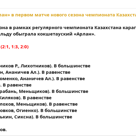
ан» в первом матче нового сезона чемпионата Казахст
зона в рамках регулярного чемпионата Казахстана кара
льду обыграла кокшетауский «Арлан».
 (2:1, 1:3, 2:0)
дников Р., Лихотников). В большинстве
н, Ананичев Ал.). В равенстве
оменко, Ананичев Ал.). В равенстве
. В равенстве
арабань, Меньщиков). В большинстве
Жиляков). В равенстве
олохов, Меньщиков). В равенстве
ровков, Огиенко). В большинстве
лькин, Сиксна). В большинстве
ов.