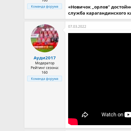
160
«Новичок „орлов“ достойно
Команда форума
служба карагандинского к
07.03.2022
Ауди2017
Модератор
Рейтинг сезона:
160
Команда форума