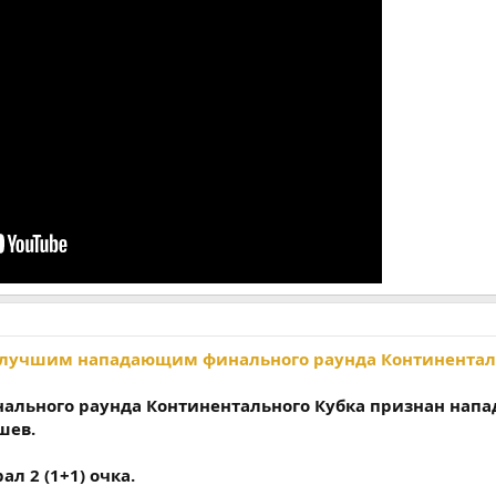
 лучшим нападающим финального раунда Континентал
льного раунда Континентального Кубка признан нап
шев.
л 2 (1+1) очка.