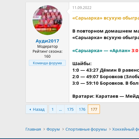
11.09.2022
«Сарыарка» всухую обыгра
В повторном домашнем ма
«Сарыарка» всухую обыгр
Ауди2017
Модератор
«Сарыарка» — «Арлан»
3:0
Рейтинг сезона:
160
Шайбы:
Команда форума
1:0 — 43:27 Дёмин В равен
2:0 — 49:07 Боровков (Зло
3:0 — 59:10 Боровков. В б
Вратари: Каратаев — Мейд
Назад
1
...
175
176
177
Главная
Форум
Спортивные форумы
Хоккейный ф