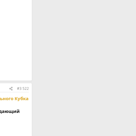
#3 522
ьного Кубка
адающий