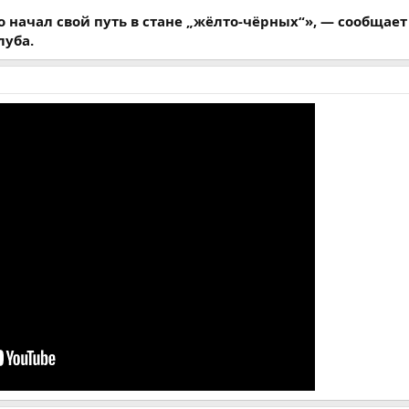
 начал свой путь в стане „жёлто-чёрных“», — сообщает
луба.