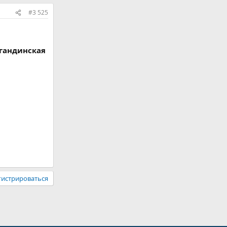
#3 525
агандинская
гистрироваться