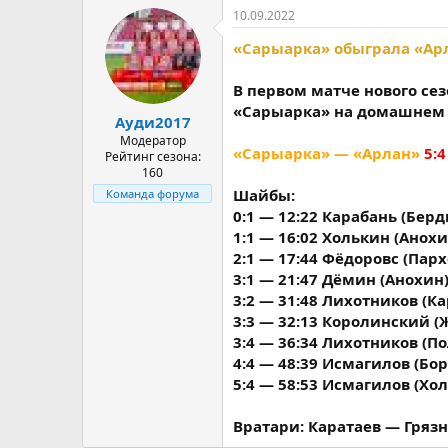
10.09.2022
«Сарыарка» обыграла «Арл
В первом матче нового се
«Сарыарка» на домашнем 
Ауди2017
Модератор
«Сарыарка» — «Арлан»
5:4
Рейтинг сезона:
160
Шайбы:
Команда форума
0:1 — 12:22 Карабань (Бер
1:1 — 16:02 Холькин (Анохи
2:1 — 17:44 Фёдоровс (Парх
3:1 — 21:47 Дёмин (Анохин)
3:2 — 31:48 Лихотников (К
3:3 — 32:13 Королинский (
3:4 — 36:34 Лихотников (П
4:4 — 48:39 Исмагилов (Бо
5:4 — 58:53 Исмагилов (Хо
Вратари: Каратаев — Грязн