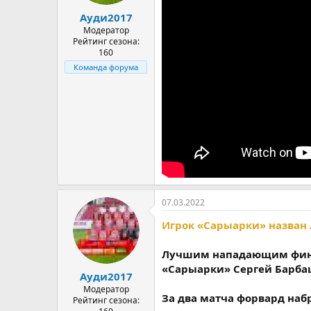
а
Ауди2017
Модератор
Рейтинг сезона:
160
Команда форума
07.03.2022
Игрок «Сарыарки» назван
Лучшим нападающим фина
«Сарыарки» Сергей Барба
Ауди2017
Модератор
За два матча форвард набра
Рейтинг сезона: