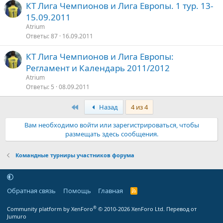
КТ Лига Чемпионов и Лига Европы. 1 тур. 13-
15.09.2011
Atrium
Ответы
87
16.09.2011
КТ Лига Чемпионов и Лига Европы:
Регламент и Календарь 2011/2012
Atrium
Ответы
5
08.09.2011
Первый
Назад
4 из 4
Вам необходимо войти или зарегистрироваться, чтобы
размещать здесь сообщения.
Командные турниры участников форума
Обратная связь
Помощь
Главная
R
S
S
®
Community platform by XenForo
© 2010-2026 XenForo Ltd.
Перевод от
Jumuro